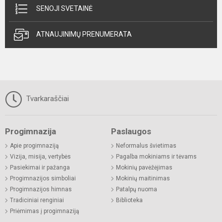
SENOJI SVETAINĖ
ATNAUJINIMŲ PRENUMERATA
Tvarkaraščiai
Progimnazija
Paslaugos
Apie progimnaziją
Neformalus švietimas
Vizija, misija, vertybės
Pagalba mokiniams ir tėvams
Pasiekimai ir pažanga
Mokinių pavėžėjimas
Progimnazijos simboliai
Mokinių maitinimas
Progimnazijos himnas
Patalpų nuoma
Tradiciniai renginiai
Biblioteka
Priėmimas į progimnaziją