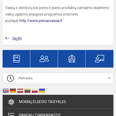
Vaisių ir daržovių bei pieno ir pieno produktų vartojimo skatinimo
vaikų ugdymo įstaigose programos interneto
puslapis
http://www.pienasvaisiai.lt
Grįžti
Pertrauka
MOKINŲ ELGESIO TAISYKLĖS
PAMOKŲ TVARKARAŠTIS