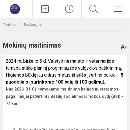
Paieška
Men
Titulinis
Paslaugos
Mokinių maitinimas
2024 m. birželio 5 d. Valstybinė maisto ir veterinarijos
tarnyba atliko planinį progimnazijos valgyklos patikrinimą.
Higienos būklę jau antrus metus iš eilės įvertino puikiai -
5
puodeliais
(
surinkome 100 balų iš 100 galimų
).
Nuo 2026-01-01 nemokamo maitinimo kainos nustatomos
pagal naujai patvirtintą Bazinį socialinės išmokos dydį (BSI) -
74 Eur.
Priešmokyklinių ir pradinių klasių mokinių pietums