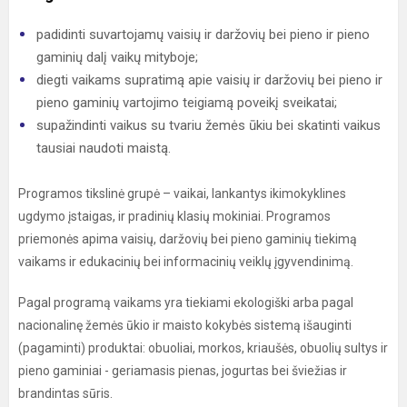
padidinti suvartojamų vaisių ir daržovių bei pieno ir pieno
gaminių dalį vaikų mityboje;
diegti vaikams supratimą apie vaisių ir daržovių bei pieno ir
pieno gaminių vartojimo teigiamą poveikį sveikatai;
supažindinti vaikus su tvariu žemės ūkiu bei skatinti vaikus
tausiai naudoti maistą.
Programos tikslinė grupė – vaikai, lankantys ikimokyklines
ugdymo įstaigas, ir pradinių klasių mokiniai. Programos
priemonės apima vaisių, daržovių bei pieno gaminių tiekimą
vaikams ir edukacinių bei informacinių veiklų įgyvendinimą.
Pagal programą vaikams yra tiekiami ekologiški arba pagal
nacionalinę žemės ūkio ir maisto kokybės sistemą išauginti
(pagaminti) produktai: obuoliai, morkos, kriaušės, obuolių sultys ir
pieno gaminiai - geriamasis pienas, jogurtas bei šviežias ir
brandintas sūris.