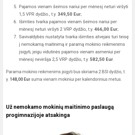
Pajamos vienam šeimos nariui per mėnesį neturi viršyti
1,5 VPR dydžio., t.y.
349,50 Eur
;
Išimties tvarka pajamos vienam šeimos nariui per
mėnesį neturi viršyti 2 VRP dydžio, t.y.
466,00 Eur
;
Savivaldybės nustatyta tvarka išimties atvejais turi teisę
į nemokamą maitinimą ir paramą mokinio reikmenims
įsigyti, jeigu vidutinės pajamos vienam asmeniui per
mėnesį neviršija 2,5 VRP dydžio, t.y.
582,50 Eur
.
Parama mokinio reikmenims įsigyti bus skiriama 2 BSI dydžio, t.
y.
148,00 Eur
suma vienam mokiniui per kalendorinius metus.
Už nemokamo mokinių maitinimo paslaugą
progimnazijoje atsakinga