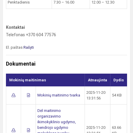
Penktadienis
7.30 – 16.00
12.00 – 12.30
Kontaktai
Telefonas +370 604 77576
El. paštas
Rašyti
Dokumentai
Mokinių maitinimas
Atnaujinta
Dydis
2025-11-20
Mokinių maitinimo tvarka
54 KB
13:31:56
Dėl maitinimo
organizavimo
ikimokyklinio ugdymo,
bendrojo ugdymo
2025-11-20
63.66