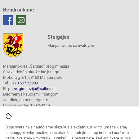
Bendraukime
Steigėjas
Marijampolės savivaldybė
Marijampolės „Šaltinio“ progimnazija
Savivaldybės biudžetinė įstaiga
Mokolų g. 61, 68163 Marijampolė
Tel.
+370 607 22989
El. p.
progimnazija@saltinio.lt
Duomenys kaupiami ir saugomi
Juridinių asmenų registre
Įmonės kodas 190454249
Šioje svetainėje naudojame slapukus siekdami užtikrinti jums teikiamų
© 2024. Marijampolės „Šaltinio“ progimnazija. Visos teisės saugomos.
Kopijuoti turinį be raštiško gimnazijos sutikimo griežtai draudžiama.
paslaugų kokybę, analizuoti svetainės naudojimą ir optimizuoti naršymo
patirtį. Spustelėję mygtuką „Sutinku“, jūs patvirtinate, kad sutinkate su visų