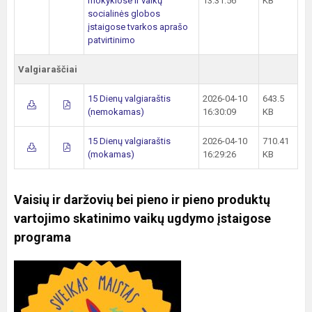
mokyklose ir vaikų
13:31:56
KB
socialinės globos
įstaigose tvarkos aprašo
patvirtinimo
Valgiaraščiai
15 Dienų valgiaraštis
2026-04-10
643.5
(nemokamas)
16:30:09
KB
15 Dienų valgiaraštis
2026-04-10
710.41
(mokamas)
16:29:26
KB
Vaisių ir daržovių bei pieno ir pieno produktų
vartojimo skatinimo vaikų ugdymo įstaigose
programa