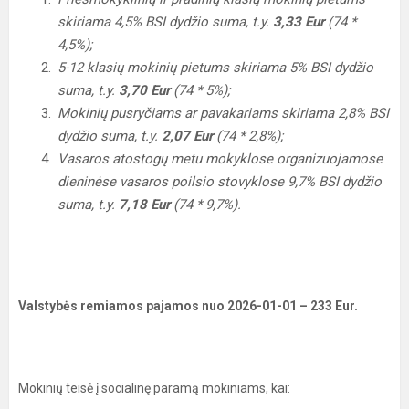
skiriama 4,5% BSI dydžio suma, t.y.
3,33 Eur
(74 *
4,5%);
5-12 klasių mokinių pietums skiriama 5% BSI dydžio
suma, t.y.
3,70 Eur
(74 * 5%);
Mokinių pusryčiams ar pavakariams skiriama 2,8% BSI
dydžio suma, t.y.
2,07 Eur
(74 * 2,8%);
Vasaros atostogų metu mokyklose organizuojamose
dieninėse vasaros poilsio stovyklose 9,7% BSI dydžio
suma, t.y.
7,18 Eur
(74 * 9,7%).
Valstybės remiamos pajamos nuo 2026-01-01 – 233 Eur.
Mokinių teisė į socialinę paramą mokiniams, kai: