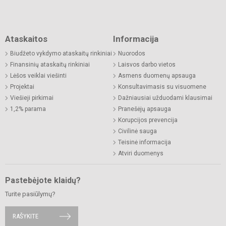
Ataskaitos
Informacija
Biudžeto vykdymo ataskaitų rinkiniai
Nuorodos
Finansinių ataskaitų rinkiniai
Laisvos darbo vietos
Lėšos veiklai viešinti
Asmens duomenų apsauga
Projektai
Konsultavimasis su visuomene
Viešieji pirkimai
Dažniausiai užduodami klausimai
1,2% parama
Pranešėjų apsauga
Korupcijos prevencija
Civilinė sauga
Teisinė informacija
Atviri duomenys
Pastebėjote klaidų?
Turite pasiūlymų?
RAŠYKITE