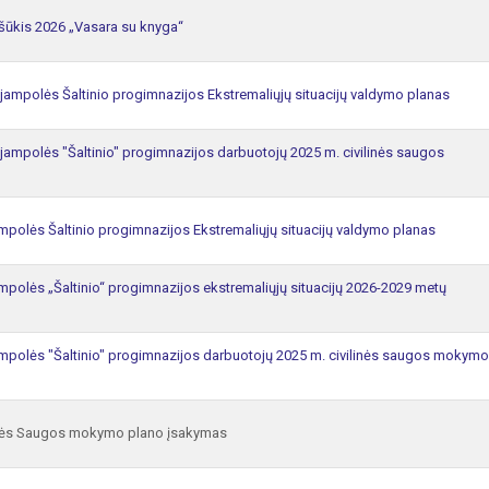
šūkis 2026 „Vasara su knyga“
jampolės Šaltinio progimnazijos Ekstremaliųjų situacijų valdymo planas
jampolės "Šaltinio" progimnazijos darbuotojų 2025 m. civilinės saugos
mpolės Šaltinio progimnazijos Ekstremaliųjų situacijų valdymo planas
mpolės „Šaltinio“ progimnazijos ekstremaliųjų situacijų 2026-2029 metų
mpolės "Šaltinio" progimnazijos darbuotojų 2025 m. civilinės saugos mokymo
linės Saugos mokymo plano įsakymas