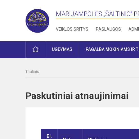
MARIJAMPOLĖS „ŠALTINIO“ 
VEIKLOS SRITYS
PASLAUGOS
ADMI
PRADŽIA
UGDYMAS
PAGALBA MOKINIAMS IR 
Titulinis
Paskutiniai atnaujinima
El.