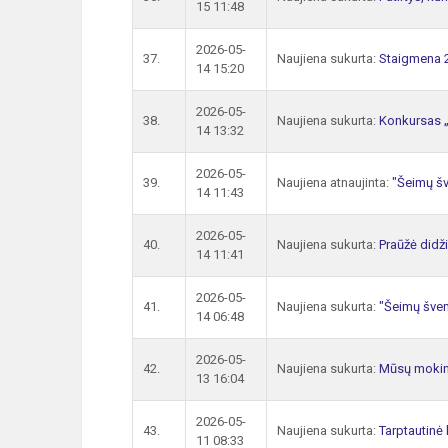
15 11:48
2026-05-
37.
Naujiena sukurta:
Staigmena 2
14 15:20
2026-05-
38.
Naujiena sukurta:
Konkursas „
14 13:32
2026-05-
39.
Naujiena atnaujinta:
"Šeimų šv
14 11:43
2026-05-
40.
Naujiena sukurta:
Praūžė didž
14 11:41
2026-05-
41.
Naujiena sukurta:
"Šeimų šven
14 06:48
2026-05-
42.
Naujiena sukurta:
Mūsų mokini
13 16:04
2026-05-
43.
Naujiena sukurta:
Tarptautinė 
11 08:33