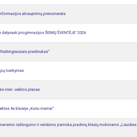
informacijos atnaujinimų prenumerata
e dalyvauti progimnazijos ŠEIMŲ ŠVENTĖJE' 2026
Raštingiausiais pradinukas"
apų tvarkymas
s mėn. veiklos planas
ktas 4a klasėje „Kuriu mamai“
finansinio raštingumo ir verslumo pamoka pradinių klasių mokiniams „Liaudies