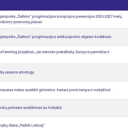
jampolės „Šaltinio“ progimnazijos korupcijos prevencijos 2025-2027 metų
ndinimo priemonių planas
jampolės „Šaltinio“ progimnazijos antikorupcinio elgesio kodeksas
 eTwinning projektas „Jei vietovės prakalbėtų: Europos paminklai ir
žių vasaros atostogų
riausias metas susitikti giminėms. Kartais jomis tampa ir mokyklos!
okų pirmasis susitikimas su mokykla
švykų diena „Pažink Lietuvą“