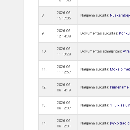
16 11:46
2026-06-
8.
Naujiena sukurta:
Nuskambėjo
15 17:06
2026-06-
9.
Dokumentas sukurtas:
Konkur
12 14:38
2026-06-
10.
Dokumentas atnaujintas:
Atra
11 13:28
2026-06-
11.
Naujiena sukurta:
Mokslo metu
11 12:57
2026-06-
12.
Naujiena sukurta:
Primename s
08 14:19
2026-06-
13.
Naujiena sukurta:
1–3 klasių m
08 12:07
2026-06-
14.
Naujiena sukurta:
Įvyko tradi
08 12:01