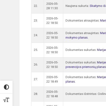
2026-05-
22.
Naujiena sukurta:
Skaitymo iš
28 11:30
2026-05-
23.
Dokumentas atnaujintas:
Mari
22 18:50
2026-05-
Dokumentas atnaujintas:
Mari
24.
22 18:50
mokymo planas.
2026-05-
25.
Dokumentas sukurtas:
Marija
22 18:50
2026-05-
Dokumentas sukurtas:
Marija
26.
22 18:50
prevencijos priemonių planas
2026-05-
Dokumentas sukurtas:
Marija
27.
22 18:49
planas.
2026-05-
28.
Dokumentas išstrintas: Civi
22 18:48