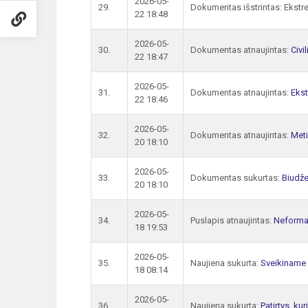
2026-05-
29.
Dokumentas išstrintas: Ekstre
22 18:48
2026-05-
30.
Dokumentas atnaujintas:
Civ
22 18:47
2026-05-
31.
Dokumentas atnaujintas:
Ekst
22 18:46
2026-05-
32.
Dokumentas atnaujintas:
Meti
20 18:10
2026-05-
33.
Dokumentas sukurtas:
Biudže
20 18:10
2026-05-
34.
Puslapis atnaujintas:
Neforma
18 19:53
2026-05-
35.
Naujiena sukurta:
Sveikiname 
18 08:14
2026-05-
36.
Naujiena sukurta:
Patirtys, ku