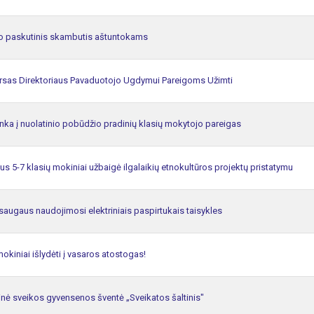
 paskutinis skambutis aštuntokams
sas Direktoriaus Pavaduotojo Ugdymui Pareigoms Užimti
nka į nuolatinio pobūdžio pradinių klasių mokytojo pareigas
s 5-7 klasių mokiniai užbaigė ilgalaikių etnokultūros projektų pristatymu
augaus naudojimosi elektriniais paspirtukais taisykles
okiniai išlydėti į vasaros atostogas!
cinė sveikos gyvensenos šventė „Sveikatos šaltinis"