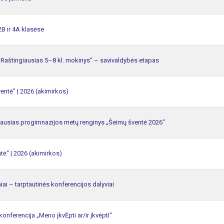
B ir 4A klasėse
Raštingiausias 5–8 kl. mokinys“ – savivaldybės etapas
entė" | 2026 (akimirkos)
iausias progimnazijos metų renginys „Šeimų šventė 2026"
tė" | 2026 (akimirkos)
ai – tarptautinės konferencijos dalyviai
konferencija „Meno įkvĖpti ar/ir įkvėptI“