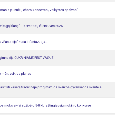
amasis jaunučių choro koncertas „Vaikystės spalvos“
enktąją klasę“ – ketvirtokų išleistuvės 2026
 „Fantazija“ kuria ir fantazuoja...
rogimnazija CUKRINIAME FESTIVALYJE
io mėn. veiklos planas
asitikti vasarą tradicinėje progimazijos sveikos gyvensenos šventėje
os moksleiviai sužibėjo 5-8 kl. raštingiausių mokinių konkurse