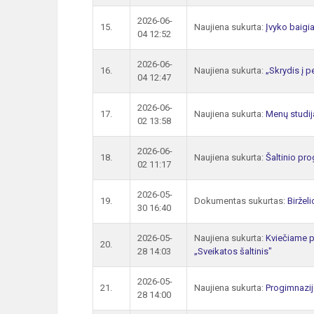
2026-06-
15.
Naujiena sukurta:
Įvyko baigi
04 12:52
2026-06-
16.
Naujiena sukurta:
„Skrydis į p
04 12:47
2026-06-
17.
Naujiena sukurta:
Menų studija
02 13:58
2026-06-
18.
Naujiena sukurta:
Šaltinio p
02 11:17
2026-05-
19.
Dokumentas sukurtas:
Biržel
30 16:40
2026-05-
Naujiena sukurta:
Kviečiame p
20.
28 14:03
„Sveikatos šaltinis"
2026-05-
21.
Naujiena sukurta:
Progimnazij
28 14:00