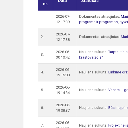
Data
Statusas
nr.
2026-07-
Dokumentas atnaujintas:
Mari
1.
12 17:39
programa ir programos įgyve
2026-07-
2.
Dokumentas atnaujintas:
Mari
12 17:38
2026-06-
Naujiena sukurta:
Tarptautinis
3.
30 10:42
kraštovaizdis“
2026-06-
4.
Naujiena sukurta:
Linkime gra
19 15:00
2026-06-
5.
Naujiena sukurta:
Vasara – ge
19 14:34
2026-06-
6.
Naujiena sukurta:
Būsimų pirm
19 08:37
2026-06-
7.
Naujiena sukurta:
Projektinė i