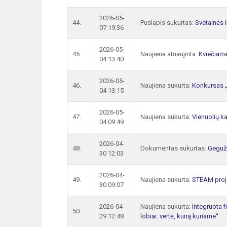
2026-05-
44.
Puslapis sukurtas:
Svetainės 
07 19:36
2026-05-
45.
Naujiena atnaujinta:
Kviečiam
04 13:40
2026-05-
46.
Naujiena sukurta:
Konkursas „
04 13:15
2026-05-
47.
Naujiena sukurta:
Vienuolių k
04 09:49
2026-04-
48.
Dokumentas sukurtas:
Gegužė
30 12:03
2026-04-
49.
Naujiena sukurta:
STEAM proje
30 09:07
2026-04-
Naujiena sukurta:
Integruota 
50.
29 12:48
lobiai: vertė, kurią kuriame“