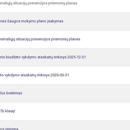
maliųjų situacijų prevencijos priemonių planas
ilinės Saugos mokymo plano įsakymas
remaliųjų situacijų prevencijos priemonių planas
nis biudžeto vykdymo ataskaitų rinkinys 2025-12-31
to vykdymo ataskaitų rinkinys 2026-03-31
lus švietimas
7b klasę!
rios įsimena