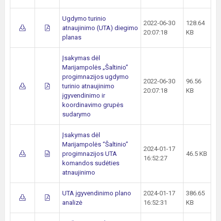
Ugdymo turinio
2022-06-30
128.64
atnaujinimo (UTA) diegimo
20:07:18
KB
planas
Įsakymas dėl
Marijampolės „Šaltinio”
progimnazijos ugdymo
2022-06-30
96.56
turinio atnaujinimo
20:07:18
KB
įgyvendinimo ir
koordinavimo grupės
sudarymo
Įsakymas dėl
Marijampolės “Šaltinio”
2024-01-17
progimnazijos UTA
46.5 KB
16:52:27
komandos sudėties
atnaujinimo
UTA įgyvendinimo plano
2024-01-17
386.65
analizė
16:52:31
KB