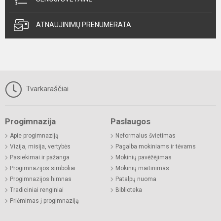
ATNAUJINIMŲ PRENUMERATA
Tvarkaraščiai
Progimnazija
Paslaugos
Apie progimnaziją
Neformalus švietimas
Vizija, misija, vertybės
Pagalba mokiniams ir tėvams
Pasiekimai ir pažanga
Mokinių pavėžėjimas
Progimnazijos simboliai
Mokinių maitinimas
Progimnazijos himnas
Patalpų nuoma
Tradiciniai renginiai
Biblioteka
Priėmimas į progimnaziją