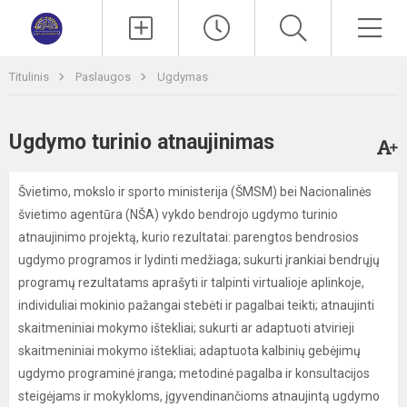
Paieška
Men
Titulinis
Paslaugos
Ugdymas
Ugdymo turinio atnaujinimas
Švietimo, mokslo ir sporto ministerija (ŠMSM) bei Nacionalinės
švietimo agentūra (NŠA) vykdo bendrojo ugdymo turinio
atnaujinimo projektą, kurio rezultatai: parengtos bendrosios
ugdymo programos ir lydinti medžiaga; sukurti įrankiai bendrųjų
programų rezultatams aprašyti ir talpinti virtualioje aplinkoje,
individuliai mokinio pažangai stebėti ir pagalbai teikti; atnaujinti
skaitmeniniai mokymo ištekliai; sukurti ar adaptuoti atvirieji
skaitmeniniai mokymo ištekliai; adaptuota kalbinių gebėjimų
ugdymo programinė įranga; metodinė pagalba ir konsultacijos
steigėjams ir mokykloms, įgyvendinančioms atnaujintą ugdymo