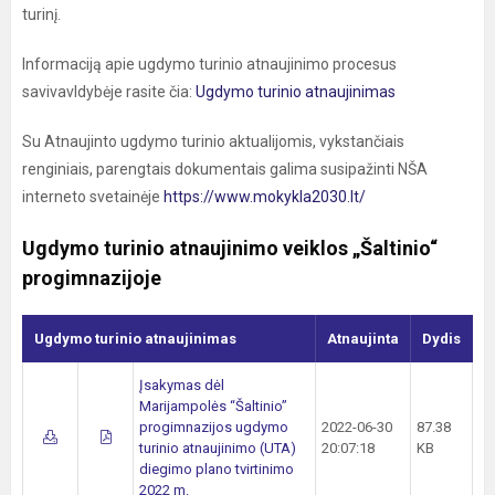
turinį.
Informaciją apie ugdymo turinio atnaujinimo procesus
savivavldybėje rasite čia:
Ugdymo turinio atnaujinimas
Su Atnaujinto ugdymo turinio aktualijomis, vykstančiais
renginiais, parengtais dokumentais galima susipažinti NŠA
interneto svetainėje
https://www.mokykla2030.lt/
Ugdymo turinio atnaujinimo veiklos „Šaltinio“
progimnazijoje
Ugdymo turinio atnaujinimas
Atnaujinta
Dydis
Įsakymas dėl
Marijampolės “Šaltinio”
progimnazijos ugdymo
2022-06-30
87.38
turinio atnaujinimo (UTA)
20:07:18
KB
diegimo plano tvirtinimo
2022 m.