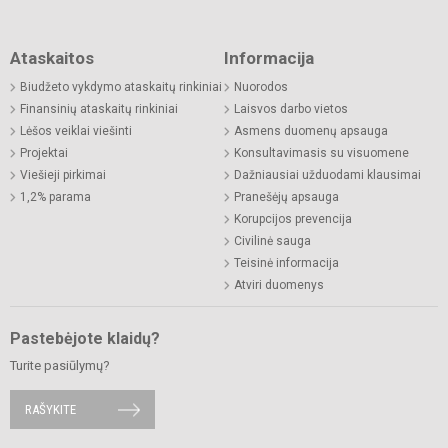
Ataskaitos
Informacija
Biudžeto vykdymo ataskaitų rinkiniai
Nuorodos
Finansinių ataskaitų rinkiniai
Laisvos darbo vietos
Lėšos veiklai viešinti
Asmens duomenų apsauga
Projektai
Konsultavimasis su visuomene
Viešieji pirkimai
Dažniausiai užduodami klausimai
1,2% parama
Pranešėjų apsauga
Korupcijos prevencija
Civilinė sauga
Teisinė informacija
Atviri duomenys
Pastebėjote klaidų?
Turite pasiūlymų?
RAŠYKITE