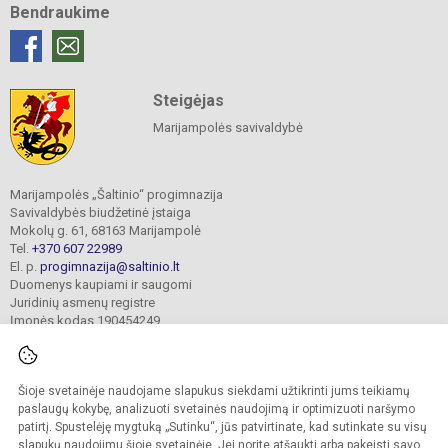
Bendraukime
Steigėjas
Marijampolės savivaldybė
Marijampolės „Šaltinio“ progimnazija
Savivaldybės biudžetinė įstaiga
Mokolų g. 61, 68163 Marijampolė
Tel.
+370 607 22989
El. p.
progimnazija@saltinio.lt
Duomenys kaupiami ir saugomi
Juridinių asmenų registre
Įmonės kodas 190454249
Šioje svetainėje naudojame slapukus siekdami užtikrinti jums teikiamų
© 2024. Marijampolės „Šaltinio“ progimnazija. Visos teisės saugomos.
Kopijuoti turinį be raštiško gimnazijos sutikimo griežtai draudžiama.
paslaugų kokybę, analizuoti svetainės naudojimą ir optimizuoti naršymo
patirtį. Spustelėję mygtuką „Sutinku“, jūs patvirtinate, kad sutinkate su visų
Prieinamumo paraiška
Slapukų valdymas
slapukų naudojimu šioje svetainėje. Jei norite atšaukti arba pakeisti savo