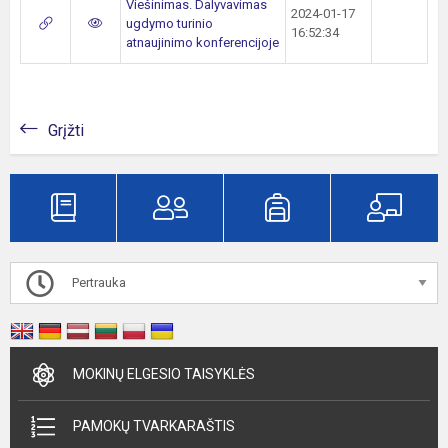
Viešinimas. Dalyvavimas
2024-01-17
ugdymo turinio
16:52:34
atnaujinimo konferencijoje
Grįžti
Pertrauka
MOKINŲ ELGESIO TAISYKLĖS
PAMOKŲ TVARKARAŠTIS