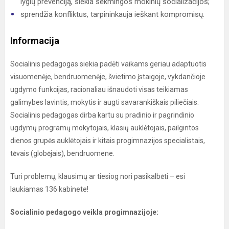
lygių prevenciją, siekia sėkmingos mokinių socializacijos;
sprendžia konfliktus, tarpininkauja ieškant kompromisų.
Informacija
Socialinis pedagogas siekia padėti vaikams geriau adaptuotis
visuomenėje, bendruomenėje, švietimo įstaigoje, vykdančioje
ugdymo funkcijas, racionaliau išnaudoti visas teikiamas
galimybes lavintis, mokytis ir augti savarankiškais piliečiais.
Socialinis pedagogas dirba kartu su pradinio ir pagrindinio
ugdymų programų mokytojais, klasių auklėtojais, pailgintos
dienos grupės auklėtojais ir kitais progimnazijos specialistais,
tėvais (globėjais), bendruomene.
Turi problemų, klausimų ar tiesiog nori pasikalbėti – esi
laukiamas 136 kabinete!
Socialinio pedagogo veikla progimnazijoje: