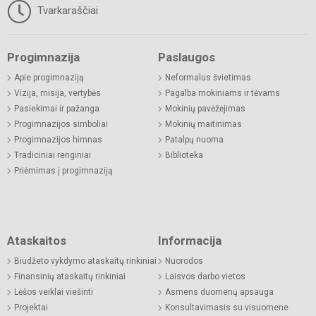
Tvarkaraščiai
Progimnazija
Paslaugos
Apie progimnaziją
Neformalus švietimas
Vizija, misija, vertybės
Pagalba mokiniams ir tėvams
Pasiekimai ir pažanga
Mokinių pavėžėjimas
Progimnazijos simboliai
Mokinių maitinimas
Progimnazijos himnas
Patalpų nuoma
Tradiciniai renginiai
Biblioteka
Priėmimas į progimnaziją
Ataskaitos
Informacija
Biudžeto vykdymo ataskaitų rinkiniai
Nuorodos
Finansinių ataskaitų rinkiniai
Laisvos darbo vietos
Lėšos veiklai viešinti
Asmens duomenų apsauga
Projektai
Konsultavimasis su visuomene