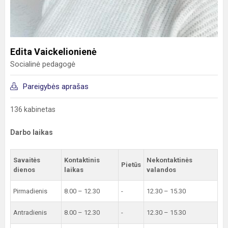
Edita Vaickelionienė
Socialinė pedagogė
Pareigybės aprašas
136 kabinetas
Darbo laikas
Savaitės
Kontaktinis
Nekontaktinės
Pietūs
dienos
laikas
valandos
Pirmadienis
8.00 – 12.30
-
12.30 – 15.30
Antradienis
8.00 – 12.30
-
12.30 – 15.30