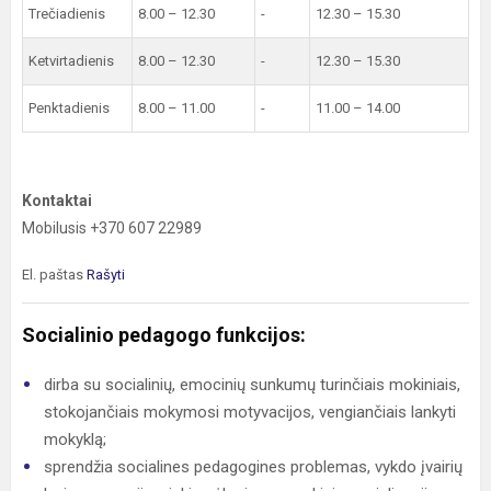
Trečiadienis
8.00 – 12.30
-
12.30 – 15.30
Ketvirtadienis
8.00 – 12.30
-
12.30 – 15.30
Penktadienis
8.00 – 11.00
-
11.00 – 14.00
Kontaktai
Mobilusis +370 607 22989
El. paštas
Rašyti
Socialinio pedagogo funkcijos:
dirba su socialinių, emocinių sunkumų turinčiais mokiniais,
stokojančiais mokymosi motyvacijos, vengiančiais lankyti
mokyklą;
sprendžia socialines pedagogines problemas, vykdo įvairių