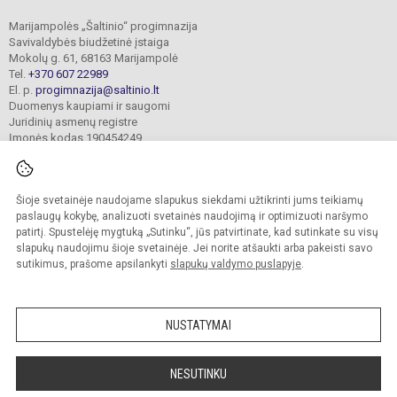
Marijampolės „Šaltinio“ progimnazija
Savivaldybės biudžetinė įstaiga
Mokolų g. 61, 68163 Marijampolė
Tel.
+370 607 22989
El. p.
progimnazija@saltinio.lt
Duomenys kaupiami ir saugomi
Juridinių asmenų registre
Įmonės kodas 190454249
Šioje svetainėje naudojame slapukus siekdami užtikrinti jums teikiamų
© 2024. Marijampolės „Šaltinio“ progimnazija. Visos teisės saugomos.
Kopijuoti turinį be raštiško gimnazijos sutikimo griežtai draudžiama.
paslaugų kokybę, analizuoti svetainės naudojimą ir optimizuoti naršymo
patirtį. Spustelėję mygtuką „Sutinku“, jūs patvirtinate, kad sutinkate su visų
Prieinamumo paraiška
Slapukų valdymas
slapukų naudojimu šioje svetainėje. Jei norite atšaukti arba pakeisti savo
sutikimus, prašome apsilankyti
slapukų valdymo puslapyje
.
Sumanus būdas atnaujinti
mokyklos interneto
svetainę
NUSTATYMAI
NESUTINKU