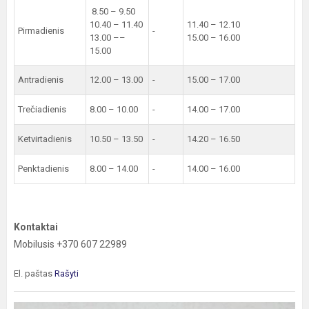
8.50 – 9.50
10.40 – 11.40
11.40 – 12.10
Pirmadienis
-
13.00 ––
15.00 – 16.00
15.00
Antradienis
12.00 – 13.00
-
15.00 – 17.00
Trečiadienis
8.00 – 10.00
-
14.00 – 17.00
Ketvirtadienis
10.50 – 13.50
-
14.20 – 16.50
Penktadienis
8.00 – 14.00
-
14.00 – 16.00
Kontaktai
Mobilusis +370 607 22989
El. paštas
Rašyti