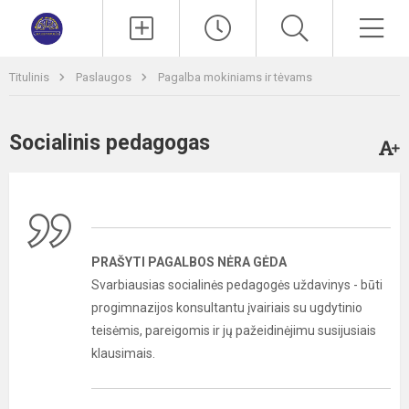
Paieška
Men
Titulinis
Paslaugos
Pagalba mokiniams ir tėvams
Socialinis pedagogas
PRAŠYTI PAGALBOS NĖRA GĖDA
Svarbiausias socialinės pedagogės uždavinys - būti
progimnazijos konsultantu įvairiais su ugdytinio
teisėmis, pareigomis ir jų pažeidinėjimu susijusiais
klausimais.