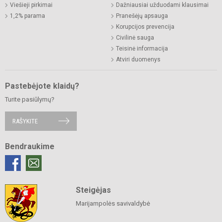
Viešieji pirkimai
Dažniausiai užduodami klausimai
1,2% parama
Pranešėjų apsauga
Korupcijos prevencija
Civilinė sauga
Teisinė informacija
Atviri duomenys
Pastebėjote klaidų?
Turite pasiūlymų?
RAŠYKITE
Bendraukime
Steigėjas
Marijampolės savivaldybė