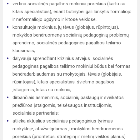
vertina socialinės pagalbos mokiniui poreikius (kartu su
kitais specialistais), esant būtinybei gali lankytis formaliojo
ir neformaliojo ugdymo ir kitose veiklose;
konsultuoja mokinius, jų tėvus (globėjus, rūpintojus),
mokyklos bendruomenę socialinių pedagoginių problemų
sprendimo, socialinės pedagoginės pagalbos teikimo
klausimais;
dalyvauja sprendžiant krizinius atvejus socialinės
pedagoginės pagalbos teikimo mokiniui būdus bei formas
bendradarbiaudamas su mokytojais, tėvais (globėjais,
rūpintojais), kitais specialistais, švietimo pagalbos
įstaigomis, kitais su mokiniu;
dirbančiais asmenimis, socialinių paslaugų ir sveikatos
priežiūros įstaigomis, teisėsaugos institucijomis,
socialiniais partneriais;
atlieka aktualius socialinius pedagoginius tyrimus
mokykloje, atsižvelgdamas į mokyklos bendruomenės
poreikius (prioritetus, strateginį ir metinį veiklos planus)