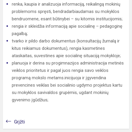
renka, kaupia ir analizuoja informaciją, reikalingą mokinių
problemoms spręsti, bendradarbiaudamas su mokyklos
bendruomene, esant būtinybei – su kitomis institucijomis;
rengia ir skleidžia informaciją apie socialinę – pedagoginę
pagalbą;
tvarko ir pildo darbo dokumentus (konsultacijų žurnalą ir
kitus reikiamus dokumentus), rengia kasmetines
ataskaitas, suvestines apie socialinę situaciją mokykloje;
planuoja ir derina su progimnazijos administracija metinės
veiklos prioritetus ir pagal juos rengia savo veiklos
programą mokslo metams.inicijuoja ir įgyvendina
prevencines veiklas bei socialinio ugdymo projektus kartu
su mokyklos savivaldos grupėmis, ugdant mokinių
gyvenimo įgūdžius;
Grįžti