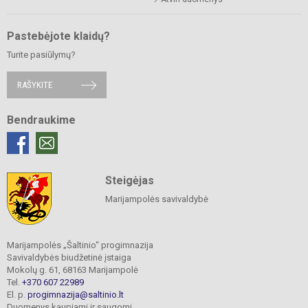
Pastebėjote klaidų?
Turite pasiūlymų?
RAŠYKITE
Bendraukime
Steigėjas
Marijampolės savivaldybė
Marijampolės „Šaltinio“ progimnazija
Savivaldybės biudžetinė įstaiga
Mokolų g. 61, 68163 Marijampolė
Tel.
+370 607 22989
El. p.
progimnazija@saltinio.lt
Duomenys kaupiami ir saugomi