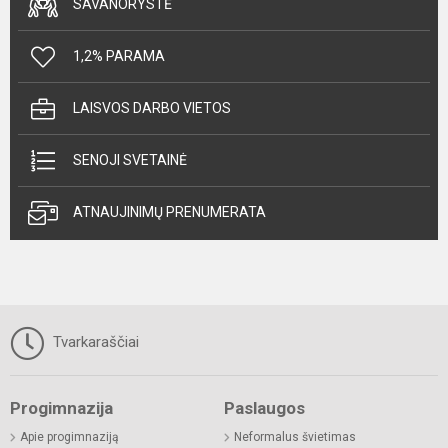
SAVANORYSTĖ
1,2% PARAMA
LAISVOS DARBO VIETOS
SENOJI SVETAINĖ
ATNAUJINIMŲ PRENUMERATA
Tvarkaraščiai
Progimnazija
Paslaugos
Apie progimnaziją
Neformalus švietimas