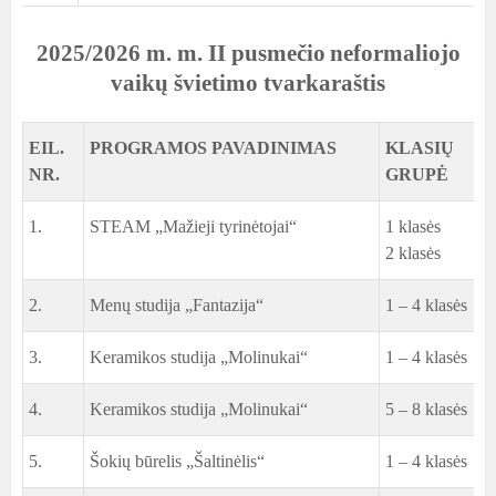
2025/2026 m. m. II pusmečio
neformaliojo
vaikų švietimo tvarkaraštis
EIL.
PROGRAMOS PAVADINIMAS
KLASIŲ
NR.
GRUPĖ
1.
STEAM „Mažieji tyrinėtojai“
1 klasės
J
2 klasės
2.
Menų studija „Fantazija“
1 – 4 klasės
D
3.
Keramikos studija „Molinukai“
1 – 4 klasės
D
4.
Keramikos studija „Molinukai“
5 – 8 klasės
D
5.
Šokių būrelis „Šaltinėlis“
1 – 4 klasės