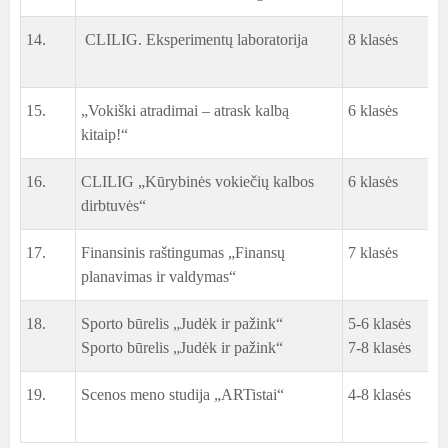
14.
CLILIG. Eksperimentų laboratorija
8 klasės
D
J
15.
„Vokiški atradimai – atrask kalbą
6 klasės
J
kitaip!“
16.
CLILIG „Kūrybinės vokiečių kalbos
6 klasės
J
dirbtuvės“
D
17.
Finansinis raštingumas „Finansų
7 klasės
V
planavimas ir valdymas“
18.
Sporto būrelis „Judėk ir pažink“
5-6 klasės
L
Sporto būrelis „Judėk ir pažink“
7-8 klasės
S
19.
Scenos meno studija „ARTistai“
4-8 klasės
G