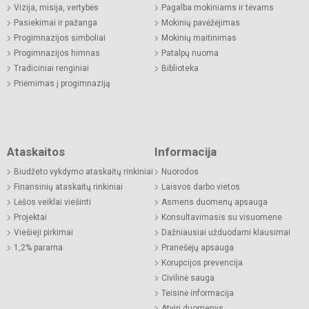
Vizija, misija, vertybės
Pagalba mokiniams ir tėvams
Pasiekimai ir pažanga
Mokinių pavėžėjimas
Progimnazijos simboliai
Mokinių maitinimas
Progimnazijos himnas
Patalpų nuoma
Tradiciniai renginiai
Biblioteka
Priėmimas į progimnaziją
Ataskaitos
Informacija
Biudžeto vykdymo ataskaitų rinkiniai
Nuorodos
Finansinių ataskaitų rinkiniai
Laisvos darbo vietos
Lėšos veiklai viešinti
Asmens duomenų apsauga
Projektai
Konsultavimasis su visuomene
Viešieji pirkimai
Dažniausiai užduodami klausimai
1,2% parama
Pranešėjų apsauga
Korupcijos prevencija
Civilinė sauga
Teisinė informacija
Atviri duomenys