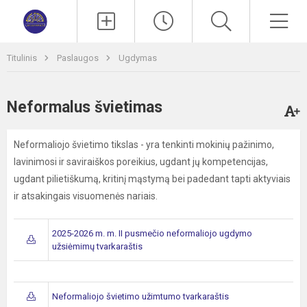
Paieška
Men
Titulinis
Paslaugos
Ugdymas
Neformalus švietimas
Neformaliojo švietimo tikslas - yra tenkinti mokinių pažinimo,
lavinimosi ir saviraiškos poreikius, ugdant jų kompetencijas,
ugdant pilietiškumą, kritinį mąstymą bei padedant tapti aktyviais
ir atsakingais visuomenės nariais.
2025-2026 m. m. II pusmečio neformaliojo ugdymo
užsiėmimų tvarkaraštis
Neformaliojo švietimo užimtumo tvarkaraštis