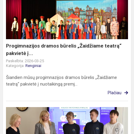
dramos
būrelis
„Žaidžiame
teatrą“
pakvietė
į...
Progimnazijos dramos būrelis „Žaidžiame teatrą“
pakvietė į...
Paskelbta: 2026-03-25
Kategorija:
Renginiai
Šiandien mūsų progimnazijos dramos būrelis „Žaidžiame
teatrą“ pakvietė į nuotaikingą premj...
Plačiau
Viktorina
„Neieškok
žodžio
kišenėje“