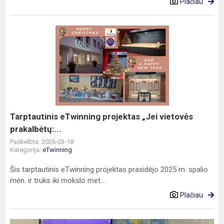
Plačiau
Tarptautinis
eTwinning
projektas
„Jei
vietovės
prakalbėtų:...
Tarptautinis eTwinning projektas „Jei vietovės
prakalbėtų:...
Paskelbta: 2026-03-18
Kategorija:
eTwinning
Šis tarptautinis eTwinning projektas prasidėjo 2025 m. spalio
mėn. ir truks iki mokslo met...
Plačiau