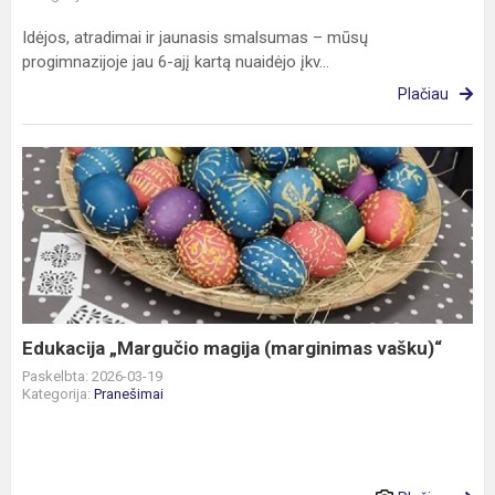
Idėjos, atradimai ir jaunasis smalsumas – mūsų
progimnazijoje jau 6-ajį kartą nuaidėjo įkv...
Plačiau
Edukacija
„Margučio
magija
(marginimas
vašku)“
Edukacija „Margučio magija (marginimas vašku)“
Paskelbta: 2026-03-19
Kategorija:
Pranešimai