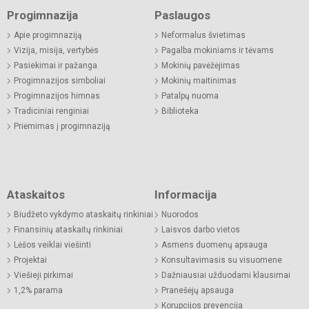
Progimnazija
Paslaugos
Apie progimnaziją
Neformalus švietimas
Vizija, misija, vertybės
Pagalba mokiniams ir tėvams
Pasiekimai ir pažanga
Mokinių pavėžėjimas
Progimnazijos simboliai
Mokinių maitinimas
Progimnazijos himnas
Patalpų nuoma
Tradiciniai renginiai
Biblioteka
Priėmimas į progimnaziją
Ataskaitos
Informacija
Biudžeto vykdymo ataskaitų rinkiniai
Nuorodos
Finansinių ataskaitų rinkiniai
Laisvos darbo vietos
Lėšos veiklai viešinti
Asmens duomenų apsauga
Projektai
Konsultavimasis su visuomene
Viešieji pirkimai
Dažniausiai užduodami klausimai
1,2% parama
Pranešėjų apsauga
Korupcijos prevencija