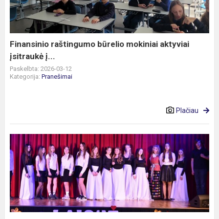
aktyviai
įsitraukė
į...
Finansinio raštingumo būrelio mokiniai aktyviai
įsitraukė į...
Paskelbta: 2026-03-12
Kategorija:
Pranešimai
Plačiau
Kovo
11-
oji
progimnazijoje