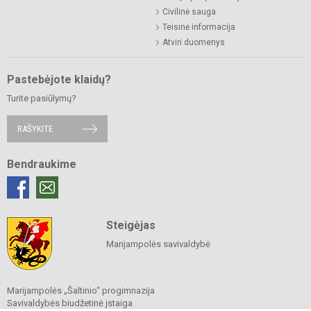
Civilinė sauga
Teisinė informacija
Atviri duomenys
Pastebėjote klaidų?
Turite pasiūlymų?
RAŠYKITE
Bendraukime
Steigėjas
Marijampolės savivaldybė
Marijampolės „Šaltinio“ progimnazija
Savivaldybės biudžetinė įstaiga