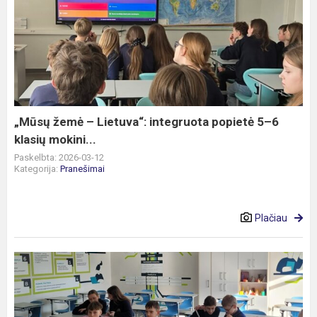
„Mūsų
žemė
–
Lietuva“:
integruota
popietė
5–
6
„Mūsų žemė – Lietuva“: integruota popietė 5–6
klasių
klasių mokini...
mokini...
Paskelbta: 2026-03-12
Kategorija:
Pranešimai
Plačiau
Finansinio
raštingumo
būrelio
mokiniai