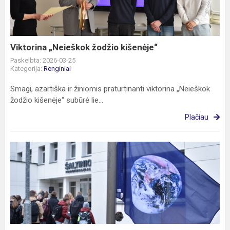
Viktorina „Neieškok žodžio kišenėje“
Paskelbta: 2026-03-25
Kategorija:
Renginiai
Smagi, azartiška ir žiniomis praturtinanti viktorina „Neieškok
žodžio kišenėje“ subūrė lie...
Plačiau
Pasaulinės
Žemės
dienos
minėjimas