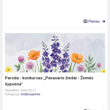
Plačiau
Paroda
-
konkursas
,,Pavasario
žiedai
-
Žemės
šypsena"
Paroda - konkursas ,,Pavasario žiedai - Žemės
šypsena"
Paskelbta: 2026-03-27
Kategorija:
Didžiuojamės