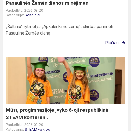
Pasaulinės Žemės dienos minėjimas
Paskelbta: 2026-03-20
Kategorija:
Renginiai
„Šaltinio" rytmetys „Apkabinkime žemę", skirtas paminėti
Pasaulinę Žemės dieną
Plačiau
Mūsų
progimnazijoje
įvyko
6-
oji
respublikinė
STEAM
konferen...
Mūsų progimnazijoje įvyko 6-oji respublikinė
STEAM konferen...
Paskelbta: 2026-03-20
Kategorija:
STEAM veiklos