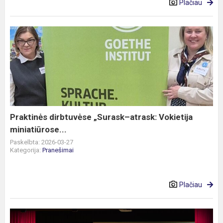
Plačiau
Praktinės
dirbtuvėse
„Surask–
atrask:
Vokietija
miniatiūrose...
Praktinės dirbtuvėse „Surask–atrask: Vokietija
miniatiūrose...
Paskelbta: 2026-03-27
Kategorija:
Pranešimai
Plačiau
Progimnazijos