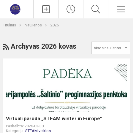
Paieška
Men
Titulinis
Naujienos
2026
RSS
Archyvas 2026 kovas
Virtuali
paroda
„STEAM
winter
in
Europe”
Virtuali paroda „STEAM winter in Europe”
Paskelbta: 2026-03-30
Kategorija:
STEAM veiklos