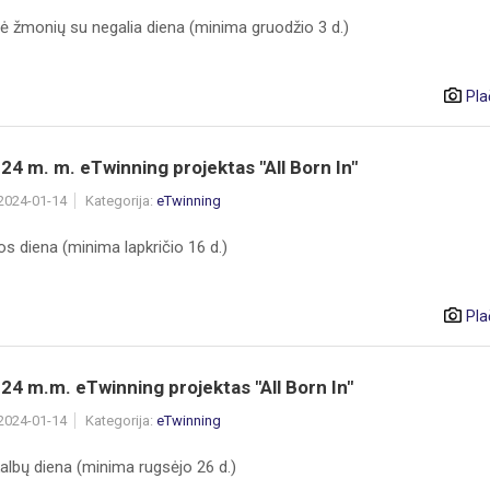
nė žmonių su negalia diena (minima gruodžio 3 d.)
Pla
4 m. m. eTwinning projektas "All Born In"
 2024-01-14
Kategorija:
eTwinning
os diena (minima lapkričio 16 d.)
Pla
4 m.m. eTwinning projektas "All Born In"
 2024-01-14
Kategorija:
eTwinning
albų diena (minima rugsėjo 26 d.)