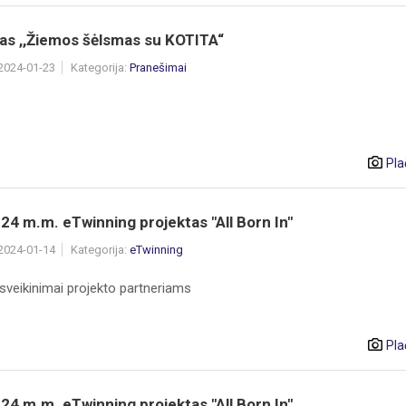
as ,,Žiemos šėlsmas su KOTITA“
 2024-01-23
Kategorija:
Pranešimai
Pla
4 m.m. eTwinning projektas "All Born In"
 2024-01-14
Kategorija:
eTwinning
 sveikinimai projekto partneriams
Pla
4 m.m. eTwinning projektas "All Born In"