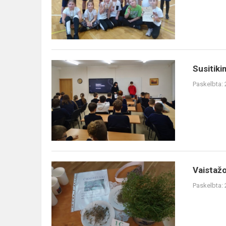
Susitikimas
Susitik
su
Paskelbta:
Ryčiu
Domarku
Vaistažolių
Vaistažo
pievelė
Paskelbta: