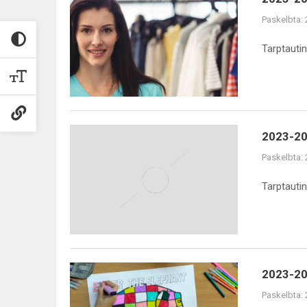
2024
Paskelbta:
m.m.
eTwinning
Tarptauti
projektas
"All
Born
In"
2023-
2023-202
2024
Paskelbta:
m.m.
eTwinning
Tarptauti
projektas
"All
Born
In"
2023-
2023-202
2024
Paskelbta:
m.m.