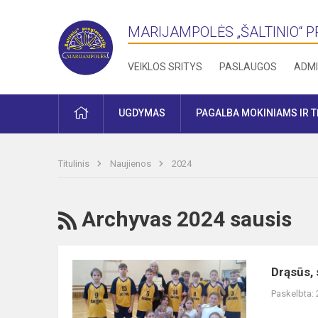
MARIJAMPOLĖS „ŠALTINIO“ 
VEIKLOS SRITYS
PASLAUGOS
ADMI
PRADŽIA
UGDYMAS
PAGALBA MOKINIAMS IR 
Titulinis
Naujienos
2024
RSS
Archyvas 2024 sausis
Drąsūs,
Drąsūs, 
stiprūs,
Paskelbta:
vikrūs