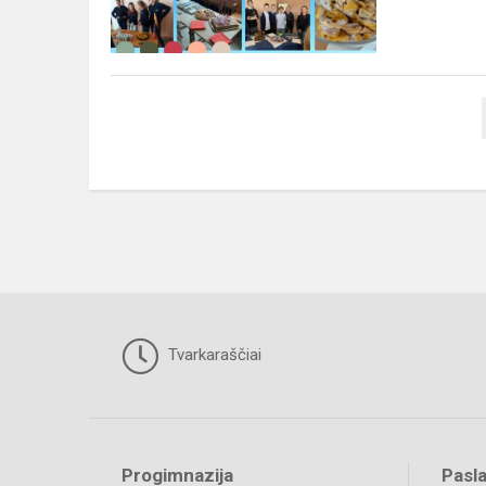
"All
Born
In"
Tvarkaraščiai
Progimnazija
Pasl