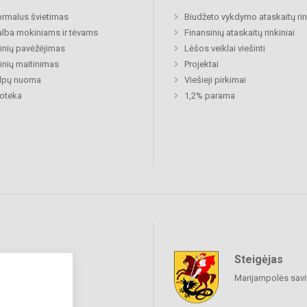
rmalus švietimas
Biudžeto vykdymo ataskaitų rin
lba mokiniams ir tėvams
Finansinių ataskaitų rinkiniai
nių pavėžėjimas
Lėšos veiklai viešinti
nių maitinimas
Projektai
alpų nuoma
Viešieji pirkimai
ioteka
1,2% parama
Steigėjas
raukime
Marijampolės sav