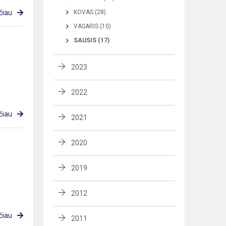
čiau
KOVAS (28)
VASARIS (10)
SAUSIS (17)
2023
2022
čiau
2021
2020
2019
2012
čiau
2011