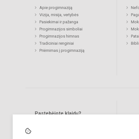
Apie progimnaziją
Nefo
Vizija, misija, vertybės
Paga
Pasiekimai ir pažanga
Moki
Progimnazijos simboliai
Moki
Progimnazijos himnas
Pat
Tradiciniai renginiai
Bibl
Priėmimas į progimnaziją
Pastebėjote klaidų?
Bend
Turite pasiūlymų?
RAŠYKITE