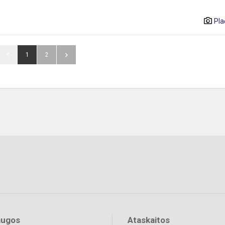
Pla
1
2
augos
Ataskaitos