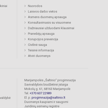
kiniai
Nuorodos
Laisvos darbo vietos
Asmens duomenų apsauga
Konsultavimasis su visuomene
Dažniausiai užduodami klausimai
Pranešėjų apsauga
Korupcijos prevencija
Civilinė sauga
Teisinė informacija
Atviri duomenys
Marijampolės „Šaltinio“ progimnazija
Savivaldybės biudžetinė įstaiga
Mokolų g. 61, 68163 Marijampolė
Tel.
+370 607 22989
El. p.
progimnazija@saltinio.lt
ivaldybė
Duomenys kaupiami ir saugomi
Juridinių asmenų registre