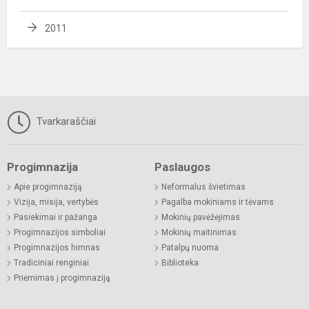
2011
Tvarkaraščiai
Progimnazija
Paslaugos
Apie progimnaziją
Neformalus švietimas
Vizija, misija, vertybės
Pagalba mokiniams ir tėvams
Pasiekimai ir pažanga
Mokinių pavėžėjimas
Progimnazijos simboliai
Mokinių maitinimas
Progimnazijos himnas
Patalpų nuoma
Tradiciniai renginiai
Biblioteka
Priėmimas į progimnaziją