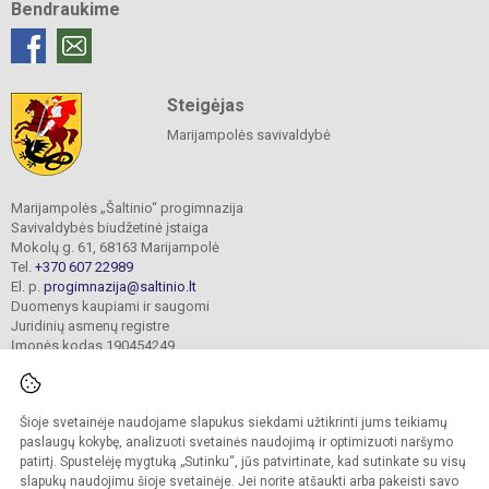
Bendraukime
Steigėjas
Marijampolės savivaldybė
Marijampolės „Šaltinio“ progimnazija
Savivaldybės biudžetinė įstaiga
Mokolų g. 61, 68163 Marijampolė
Tel.
+370 607 22989
El. p.
progimnazija@saltinio.lt
Duomenys kaupiami ir saugomi
Juridinių asmenų registre
Įmonės kodas 190454249
Šioje svetainėje naudojame slapukus siekdami užtikrinti jums teikiamų
© 2024. Marijampolės „Šaltinio“ progimnazija. Visos teisės saugomos.
Kopijuoti turinį be raštiško gimnazijos sutikimo griežtai draudžiama.
paslaugų kokybę, analizuoti svetainės naudojimą ir optimizuoti naršymo
patirtį. Spustelėję mygtuką „Sutinku“, jūs patvirtinate, kad sutinkate su visų
Prieinamumo paraiška
Slapukų valdymas
slapukų naudojimu šioje svetainėje. Jei norite atšaukti arba pakeisti savo