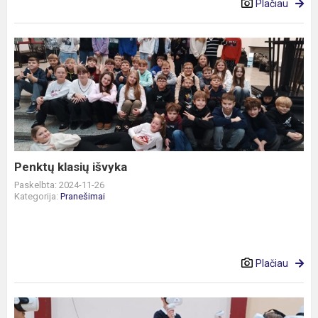
Plačiau
Penktų
klasių
išvyka
Penktų klasių išvyka
Paskelbta: 2024-11-26
Kategorija:
Pranešimai
Plačiau
Ekologinis