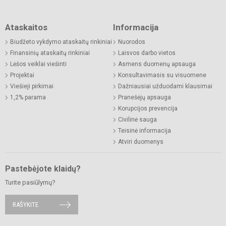
Ataskaitos
Informacija
Biudžeto vykdymo ataskaitų rinkiniai
Nuorodos
Finansinių ataskaitų rinkiniai
Laisvos darbo vietos
Lėšos veiklai viešinti
Asmens duomenų apsauga
Projektai
Konsultavimasis su visuomene
Viešieji pirkimai
Dažniausiai užduodami klausimai
1,2% parama
Pranešėjų apsauga
Korupcijos prevencija
Civilinė sauga
Teisinė informacija
Atviri duomenys
Pastebėjote klaidų?
Turite pasiūlymų?
RAŠYKITE