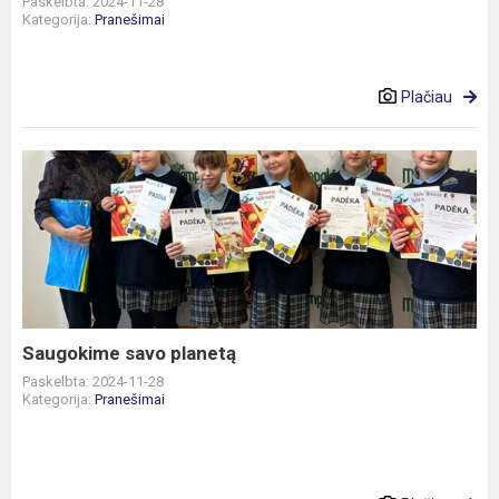
Paskelbta: 2024-11-28
Kategorija:
Pranešimai
Plačiau
Saugokime
savo
planetą
Saugokime savo planetą
Paskelbta: 2024-11-28
Kategorija:
Pranešimai