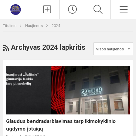
Paieška
Men
Titulinis
Naujienos
2024
RSS
Archyvas 2024 lapkritis
Glaudus
bendradarbiavimas
tarp
ikimokyklinio
ugdymo
įstaigų
Glaudus bendradarbiavimas tarp ikimokyklinio
ugdymo įstaigų