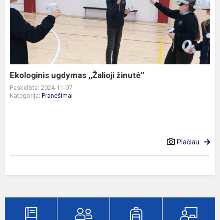
ugdymas
,,Žalioji
žinutė’’
Ekologinis ugdymas ,,Žalioji žinutė’’
Paskelbta: 2024-11-07
Kategorija:
Pranešimai
Plačiau