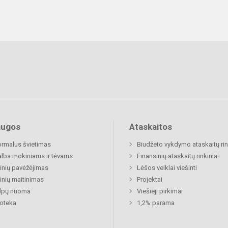
augos
Ataskaitos
rmalus švietimas
Biudžeto vykdymo ataskaitų rin
lba mokiniams ir tėvams
Finansinių ataskaitų rinkiniai
nių pavėžėjimas
Lėšos veiklai viešinti
nių maitinimas
Projektai
alpų nuoma
Viešieji pirkimai
ioteka
1,2% parama