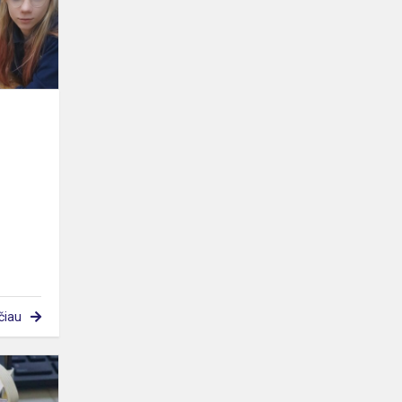
čiau
Kas
yra