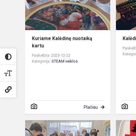
Kuriame Kalėdinę nuotaiką
Kalėd
kartu
Paskelb
Kategor
Paskelbta: 2023-12-22
Kategorija:
STEAM veiklos
Plačiau
Karalystė
ne