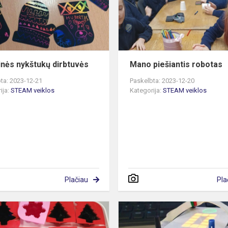
inės nykštukų dirbtuvės
Mano piešiantis robotas
ta: 2023-12-21
Paskelbta: 2023-12-20
ija:
STEAM veiklos
Kategorija:
STEAM veiklos
Plačiau
Pla
Kalėdiniai
tyrinėjimai