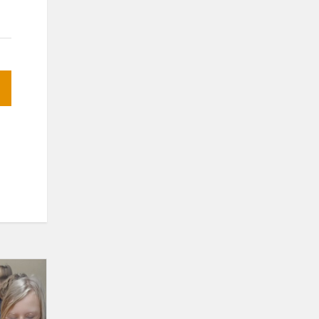
Mano
piešiantis
robotas