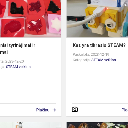
ir
atradimai
niai tyrinėjimai ir
Kas yra tikrasis STEAM?
imai
Paskelbta: 2023-12-19
Kategorija:
STEAM veiklos
ta: 2023-12-20
ija:
STEAM veiklos
Plačiau
Pla
Imbieriniai