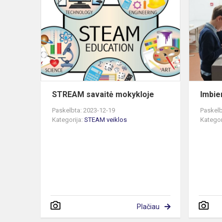
savaitė
mokykloje
STREAM savaitė mokykloje
Imbie
Paskelbta: 2023-12-19
Paskelb
Kategorija:
STEAM veiklos
Kategor
Plačiau