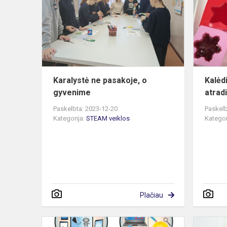
pasakoje,
o
gyvenime
Karalystė ne pasakoje, o
Kalėdi
gyvenime
atrad
Paskelbta: 2023-12-20
Paskelb
Kategorija:
STEAM veiklos
Kategor
Plačiau
STREAM