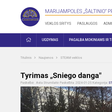
MARIJAMPOLĖS „ŠALTINIO“ 
VEIKLOS SRITYS
PASLAUGOS
ADMI
PRADŽIA
UGDYMAS
PAGALBA MOKINIAMS IR 
Titulinis
Naujienos
STEAM veiklos
Tyrimas „Sniego danga"
Paskelbė : Asta Strumilaitė
Paskelbta: 2024-01-25
Kategorija:
S