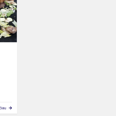
veikla
„Afrikinės
sraigės“
čiau