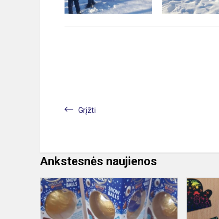
Grįžti
Ankstesnės naujienos
Kuriame
Kalėdinę
nuotaiką
kartu