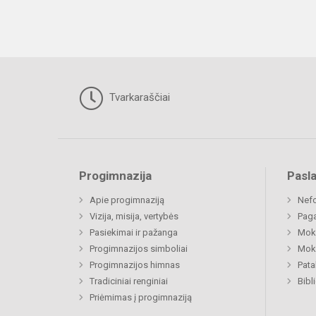
Tvarkaraščiai
Progimnazija
Pasl
Apie progimnaziją
Nefo
Vizija, misija, vertybės
Paga
Pasiekimai ir pažanga
Moki
Progimnazijos simboliai
Moki
Progimnazijos himnas
Pat
Tradiciniai renginiai
Bibl
Priėmimas į progimnaziją