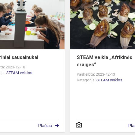
sausainukai
riniai sausainukai
STEAM veikla „Afrikinės
sraigės“
ta: 2023-12-18
ija:
STEAM veiklos
Paskelbta: 2023-12-13
Kategorija:
STEAM veiklos
Plačiau
Pla