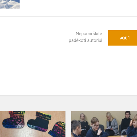
Nepamirškite
1
AČIŪ
padėkoti autoriui
Kalėdinės
nykštukų
dirbtuvės