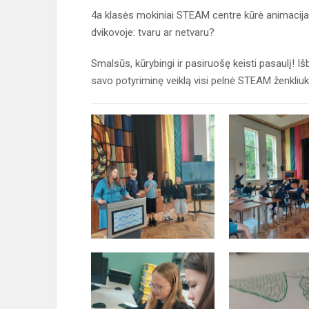
4a klasės mokiniai STEAM centre kūrė animacijas
dvikovoje: tvaru ar netvaru?
Smalsūs, kūrybingi ir pasiruošę keisti pasaulį! I
savo potyriminę veiklą visi pelnė STEAM ženkliuk