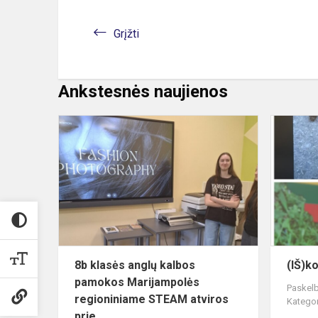
Grįžti
Ankstesnės naujienos
8b
klasės
anglų
kalbos
pamokos
Marijampol
regioniniam
ST...
8b klasės anglų kalbos
(IŠ)ko
pamokos Marijampolės
Paskelb
regioniniame STEAM atviros
Kategor
prie...