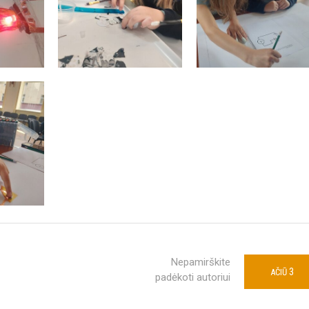
Nepamirškite
3
AČIŪ
padėkoti autoriui