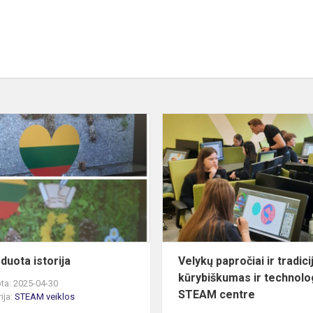
(IŠ)koduota
istorija
ės
e
duota istorija
Velykų papročiai ir tradici
kūrybiškumas ir technolo
ta: 2025-04-30
STEAM centre
ija:
STEAM veiklos