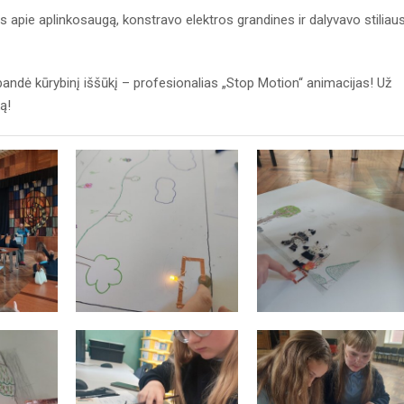
 apie aplinkosaugą, konstravo elektros grandines ir dalyvavo stiliau
šbandė kūrybinį iššūkį – profesionalias „Stop Motion“ animacijas! Už
ą!