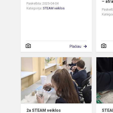
– atra
Paskelbta: 2025-04-04
Kategorija:
STEAM veiklos
Paskelb
Kategor
Plačiau
2a
STEAM
veiklos
2a STEAM veiklos
STEAM