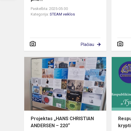
Paskelbta: 2025-05-30
Kategorija:
STEAM veiklos
Plačiau
Projektas
„HANS
CHRISTIAN
ANDERSEN
–
220“
Projektas „HANS CHRISTIAN
Respu
ANDERSEN – 220“
krypt