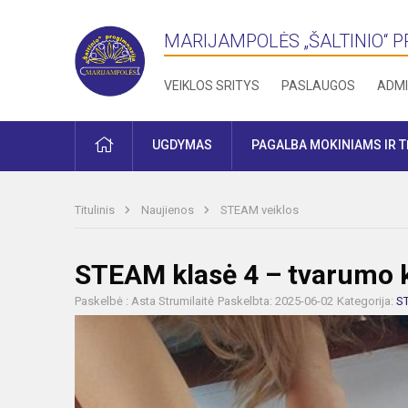
MARIJAMPOLĖS „ŠALTINIO“ 
VEIKLOS SRITYS
PASLAUGOS
ADMI
PRADŽIA
UGDYMAS
PAGALBA MOKINIAMS IR 
Titulinis
Naujienos
STEAM veiklos
STEAM klasė 4 – tvarumo k
Paskelbė : Asta Strumilaitė
Paskelbta: 2025-06-02
Kategorija:
S