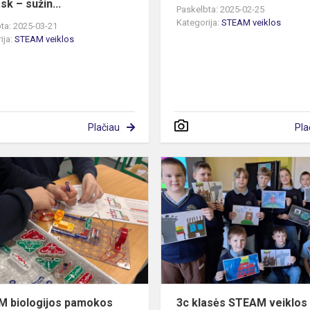
sk – sužin...
Paskelbta: 2025-02-25
Kategorija:
STEAM veiklos
ta: 2025-03-21
ija:
STEAM veiklos
Plačiau
Pla
STEAM
biologijos
pamokos
 biologijos pamokos
3c klasės STEAM veiklos