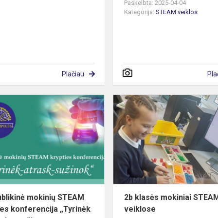
Paskelbta: 2025-04-04
Kategorija:
STEAM veiklos
Plačiau
Pla
Respublikinė
mokinių
STEAM
krypties
konferencija
„Tyrinėk...
blikinė mokinių STEAM
2b klasės mokiniai STEA
ies konferencija „Tyrinėk
veiklose