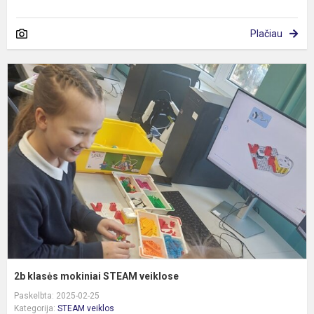
Plačiau
2
k
m
S
v
2b klasės mokiniai STEAM veiklose
Paskelbta: 2025-02-25
Kategorija:
STEAM veiklos