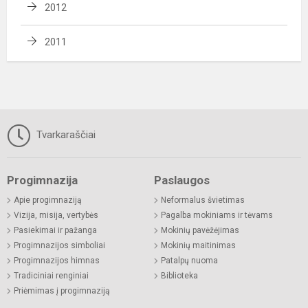
2012
2011
Tvarkaraščiai
Progimnazija
Paslaugos
Apie progimnaziją
Neformalus švietimas
Vizija, misija, vertybės
Pagalba mokiniams ir tėvams
Pasiekimai ir pažanga
Mokinių pavėžėjimas
Progimnazijos simboliai
Mokinių maitinimas
Progimnazijos himnas
Patalpų nuoma
Tradiciniai renginiai
Biblioteka
Priėmimas į progimnaziją