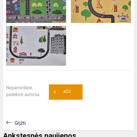
Nepamirškite
0
AČIŪ
padėkoti autoriui
Grįžti
Ankstesnės naujienos