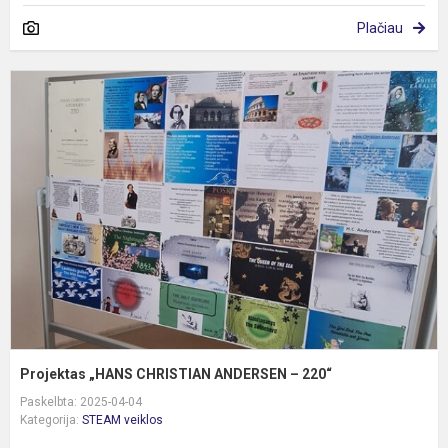
Plačiau
P
„
C
A
–
2
Projektas „HANS CHRISTIAN ANDERSEN – 220“
Paskelbta: 2025-04-04
Kategorija:
STEAM veiklos