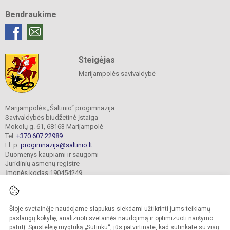
Bendraukime
Steigėjas
Marijampolės savivaldybė
Marijampolės „Šaltinio“ progimnazija
Savivaldybės biudžetinė įstaiga
Mokolų g. 61, 68163 Marijampolė
Tel.
+370 607 22989
El. p.
progimnazija@saltinio.lt
Duomenys kaupiami ir saugomi
Juridinių asmenų registre
Įmonės kodas 190454249
Šioje svetainėje naudojame slapukus siekdami užtikrinti jums teikiamų
© 2024. Marijampolės „Šaltinio“ progimnazija. Visos teisės saugomos.
Kopijuoti turinį be raštiško gimnazijos sutikimo griežtai draudžiama.
paslaugų kokybę, analizuoti svetainės naudojimą ir optimizuoti naršymo
patirtį. Spustelėję mygtuką „Sutinku“, jūs patvirtinate, kad sutinkate su visų