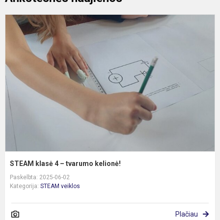
S
k
4
–
t
k
STEAM klasė 4 – tvarumo kelionė!
Paskelbta: 2025-06-02
Kategorija:
STEAM veiklos
Plačiau