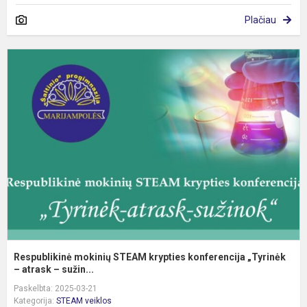
Plačiau
R
m
S
k
k
„
Respublikinė mokinių STEAM krypties konferencija „Tyrinėk
– atrask – sužin...
Paskelbta: 2025-03-21
Kategorija:
STEAM veiklos