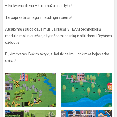
– Kiekviena diena – kaip mažas nuotykis!
Tai paprasta, smagu ir naudinga visiems!
Atsakymų į šiuos klausimus 5a klasės STEAM technologijų
modulio mokiniai ieškojo tyrinėdami aplinką ir atlikdami kūrybines
užduotis
Būkim tvarūs. Būkim aktyvūs. Kai tik galim – rinkimės kojas arba
dviratį!