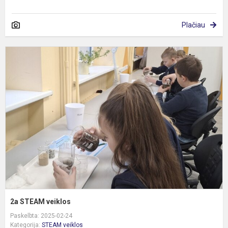
Plačiau
2
S
v
2a STEAM veiklos
Paskelbta: 2025-02-24
Kategorija:
STEAM veiklos