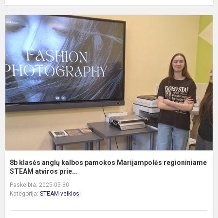
8
k
a
k
p
M
r
ST
8b klasės anglų kalbos pamokos Marijampolės regioniniame
STEAM atviros prie...
Paskelbta: 2025-05-30
Kategorija:
STEAM veiklos