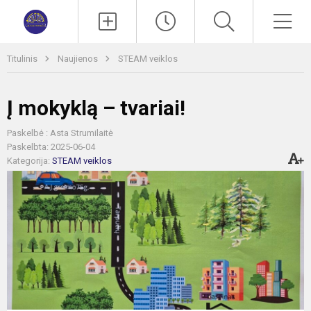
Paieška
Men
Titulinis
Naujienos
STEAM veiklos
Į mokyklą – tvariai!
Paskelbė : Asta Strumilaitė
Paskelbta: 2025-06-04
Kategorija:
STEAM veiklos