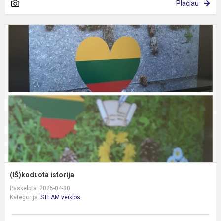
Plačiau
(
i
(IŠ)koduota istorija
Paskelbta: 2025-04-30
Kategorija:
STEAM veiklos