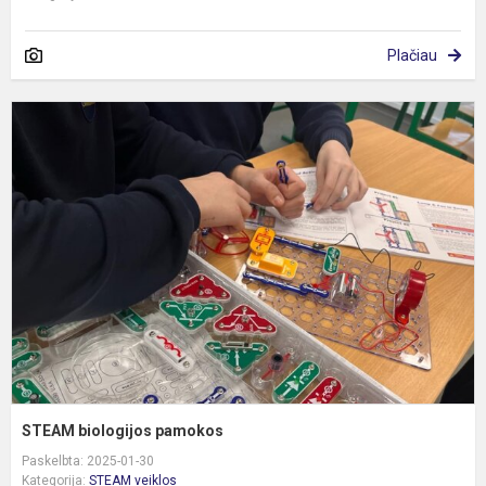
Plačiau
S
b
p
STEAM biologijos pamokos
Paskelbta: 2025-01-30
Kategorija:
STEAM veiklos