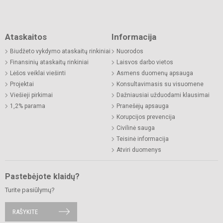
Ataskaitos
Informacija
Biudžeto vykdymo ataskaitų rinkiniai
Nuorodos
Finansinių ataskaitų rinkiniai
Laisvos darbo vietos
Lėšos veiklai viešinti
Asmens duomenų apsauga
Projektai
Konsultavimasis su visuomene
Viešieji pirkimai
Dažniausiai užduodami klausimai
1,2% parama
Pranešėjų apsauga
Korupcijos prevencija
Civilinė sauga
Teisinė informacija
Atviri duomenys
Pastebėjote klaidų?
Turite pasiūlymų?
RAŠYKITE