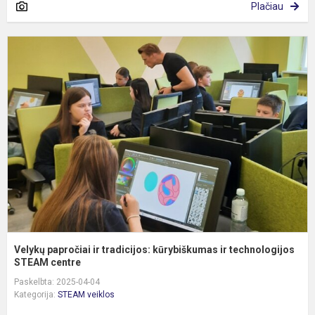
Plačiau
V
p
ir
t
k
ir
t
Velykų papročiai ir tradicijos: kūrybiškumas ir technologijos
STEAM centre
Paskelbta: 2025-04-04
Kategorija:
STEAM veiklos