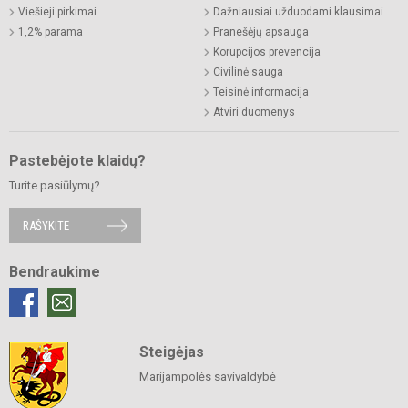
Viešieji pirkimai
Dažniausiai užduodami klausimai
1,2% parama
Pranešėjų apsauga
Korupcijos prevencija
Civilinė sauga
Teisinė informacija
Atviri duomenys
Pastebėjote klaidų?
Turite pasiūlymų?
RAŠYKITE
Bendraukime
Steigėjas
Marijampolės savivaldybė