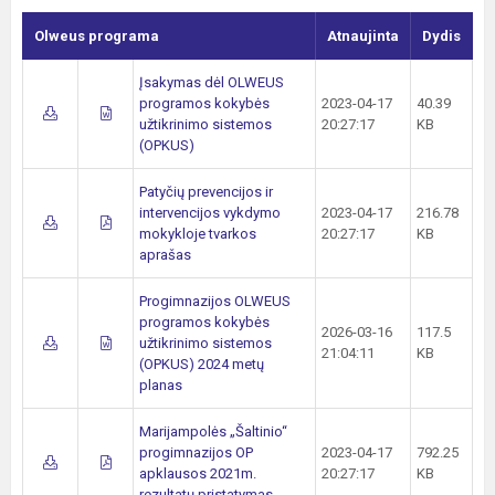
Olweus programa
Atnaujinta
Dydis
Įsakymas dėl OLWEUS
programos kokybės
2023-04-17
40.39
užtikrinimo sistemos
20:27:17
KB
(OPKUS)
Patyčių prevencijos ir
intervencijos vykdymo
2023-04-17
216.78
mokykloje tvarkos
20:27:17
KB
aprašas
Progimnazijos OLWEUS
programos kokybės
2026-03-16
117.5
užtikrinimo sistemos
21:04:11
KB
(OPKUS) 2024 metų
planas
Marijampolės „Šaltinio“
progimnazijos OP
2023-04-17
792.25
apklausos 2021m.
20:27:17
KB
rezultatų pristatymas