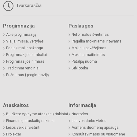
Tvarkaraščiai
Progimnazija
Paslaugos
Apie progimnaziją
Neformalus švietimas
Vizija, misija, vertybės
Pagalba mokiniams ir tėvams
Pasiekimai ir pažanga
Mokinių pavėžėjimas
Progimnazijos simboliai
Mokinių maitinimas
Progimnazijos himnas
Patalpų nuoma
Tradiciniai renginiai
Biblioteka
Priėmimas į progimnaziją
Ataskaitos
Informacija
Biudžeto vykdymo ataskaitų rinkiniai
Nuorodos
Finansinių ataskaitų rinkiniai
Laisvos darbo vietos
Lėšos veiklai viešinti
Asmens duomenų apsauga
Projektai
Konsultavimasis su visuomene