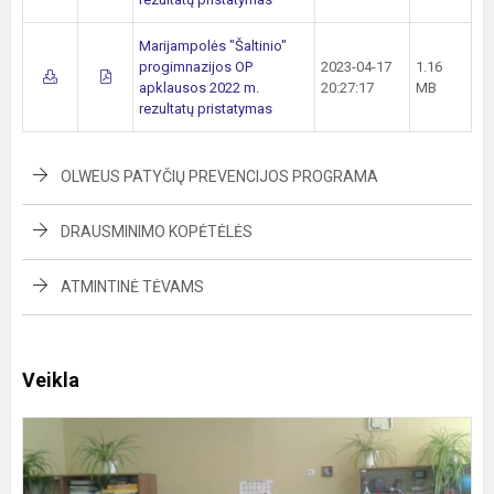
Marijampolės "Šaltinio"
progimnazijos OP
2023-04-17
1.16
apklausos 2022 m.
20:27:17
MB
rezultatų pristatymas
OLWEUS PATYČIŲ PREVENCIJOS PROGRAMA
DRAUSMINIMO KOPĖTĖLĖS
ATMINTINĖ TĖVAMS
Veikla