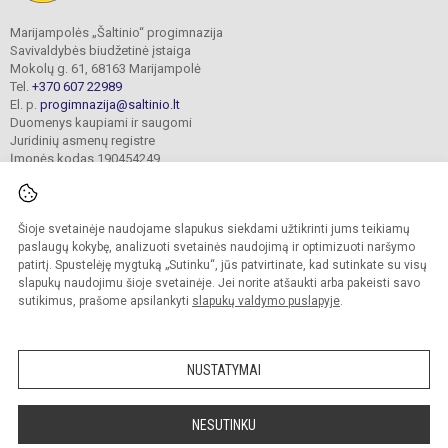
Marijampolės „Šaltinio“ progimnazija
Savivaldybės biudžetinė įstaiga
Mokolų g. 61, 68163 Marijampolė
Tel.
+370 607 22989
El. p.
progimnazija@saltinio.lt
Duomenys kaupiami ir saugomi
Juridinių asmenų registre
Įmonės kodas 190454249
Šioje svetainėje naudojame slapukus siekdami užtikrinti jums teikiamų
© 2024. Marijampolės „Šaltinio“ progimnazija. Visos teisės saugomos.
Kopijuoti turinį be raštiško gimnazijos sutikimo griežtai draudžiama.
paslaugų kokybę, analizuoti svetainės naudojimą ir optimizuoti naršymo
patirtį. Spustelėję mygtuką „Sutinku“, jūs patvirtinate, kad sutinkate su visų
Prieinamumo paraiška
Slapukų valdymas
slapukų naudojimu šioje svetainėje. Jei norite atšaukti arba pakeisti savo
sutikimus, prašome apsilankyti
slapukų valdymo puslapyje
.
Sumanus būdas atnaujinti
mokyklos interneto
svetainę
NUSTATYMAI
NESUTINKU