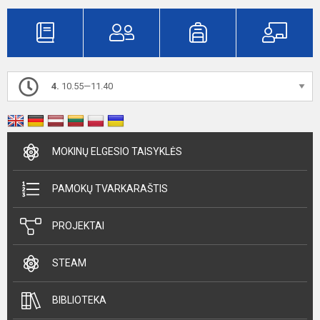
4.
10.55—11.40
MOKINŲ ELGESIO TAISYKLĖS
PAMOKŲ TVARKARAŠTIS
PROJEKTAI
STEAM
BIBLIOTEKA