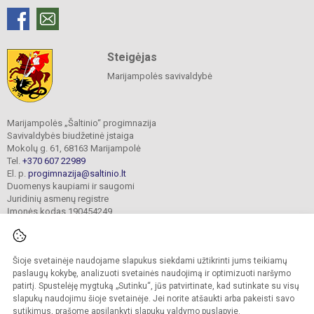
Steigėjas
Marijampolės savivaldybė
Marijampolės „Šaltinio“ progimnazija
Savivaldybės biudžetinė įstaiga
Mokolų g. 61, 68163 Marijampolė
Tel.
+370 607 22989
El. p.
progimnazija@saltinio.lt
Duomenys kaupiami ir saugomi
Juridinių asmenų registre
Įmonės kodas 190454249
Šioje svetainėje naudojame slapukus siekdami užtikrinti jums teikiamų
© 2024. Marijampolės „Šaltinio“ progimnazija. Visos teisės saugomos.
Kopijuoti turinį be raštiško gimnazijos sutikimo griežtai draudžiama.
paslaugų kokybę, analizuoti svetainės naudojimą ir optimizuoti naršymo
patirtį. Spustelėję mygtuką „Sutinku“, jūs patvirtinate, kad sutinkate su visų
Prieinamumo paraiška
Slapukų valdymas
slapukų naudojimu šioje svetainėje. Jei norite atšaukti arba pakeisti savo
sutikimus, prašome apsilankyti
slapukų valdymo puslapyje
.