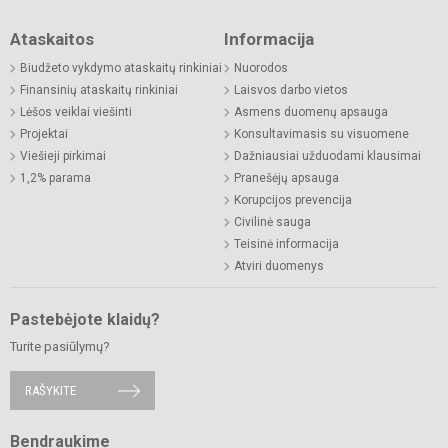
Ataskaitos
Informacija
Biudžeto vykdymo ataskaitų rinkiniai
Nuorodos
Finansinių ataskaitų rinkiniai
Laisvos darbo vietos
Lėšos veiklai viešinti
Asmens duomenų apsauga
Projektai
Konsultavimasis su visuomene
Viešieji pirkimai
Dažniausiai užduodami klausimai
1,2% parama
Pranešėjų apsauga
Korupcijos prevencija
Civilinė sauga
Teisinė informacija
Atviri duomenys
Pastebėjote klaidų?
Turite pasiūlymų?
RAŠYKITE
Bendraukime