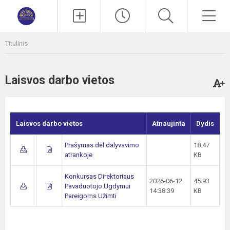
Paieška
Men
Titulinis
Laisvos darbo vietos
Laisvos darbo vietos
Atnaujinta
Dydis
Prašymas dėl dalyvavimo
18.47
atrankoje
KB
Konkursas Direktoriaus
2026-06-12
45.93
Pavaduotojo Ugdymui
14:38:39
KB
Pareigoms Užimti