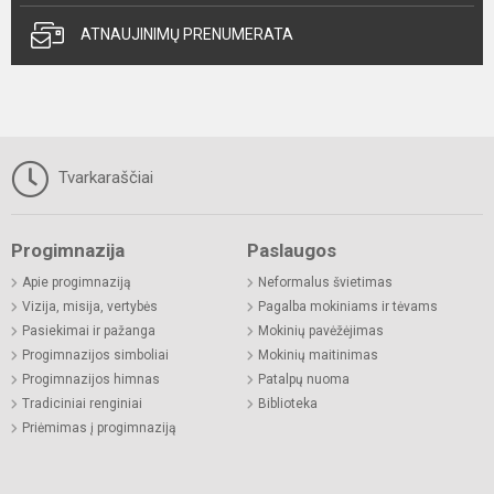
ATNAUJINIMŲ PRENUMERATA
Tvarkaraščiai
Progimnazija
Paslaugos
Apie progimnaziją
Neformalus švietimas
Vizija, misija, vertybės
Pagalba mokiniams ir tėvams
Pasiekimai ir pažanga
Mokinių pavėžėjimas
Progimnazijos simboliai
Mokinių maitinimas
Progimnazijos himnas
Patalpų nuoma
Tradiciniai renginiai
Biblioteka
Priėmimas į progimnaziją