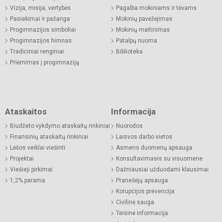
Vizija, misija, vertybės
Pagalba mokiniams ir tėvams
Pasiekimai ir pažanga
Mokinių pavėžėjimas
Progimnazijos simboliai
Mokinių maitinimas
Progimnazijos himnas
Patalpų nuoma
Tradiciniai renginiai
Biblioteka
Priėmimas į progimnaziją
Ataskaitos
Informacija
Biudžeto vykdymo ataskaitų rinkiniai
Nuorodos
Finansinių ataskaitų rinkiniai
Laisvos darbo vietos
Lėšos veiklai viešinti
Asmens duomenų apsauga
Projektai
Konsultavimasis su visuomene
Viešieji pirkimai
Dažniausiai užduodami klausimai
1,2% parama
Pranešėjų apsauga
Korupcijos prevencija
Civilinė sauga
Teisinė informacija