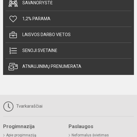
SAVANORYSTĖ
1,2% PARAMA
LAISVOS DARBO VIETOS
SENOJI SVETAINĖ
ATNAUJINIMŲ PRENUMERATA
Tvarkaraščiai
Progimnazija
Paslaugos
Apie progimnaziją
Neformalus švietimas