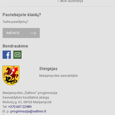
Atviri duomenys
Pastebėjote klaidų?
Turite pasiūlymų?
RAŠYKITE
Bendraukime
Steigėjas
Marijampolės savivaldybė
Marijampolės „Šaltinio“ progimnazija
Savivaldybės biudžetinė įstaiga
Mokolų g. 61, 68163 Marijampolė
Tel.
+370 607 22989
El. p.
progimnazija@saltinio.lt