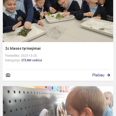
2c klasės tyrinėjimai
Paskelbta: 2023-10-25
Kategorija:
STEAM veiklos
Plačiau
P
m
u
b