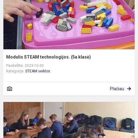
Modulis STEAM technologijos. (5a klasė)
Paskelbta: 2023-10-30
Kategorija:
STEAM veiklos
Plačiau
M
S
t
(
kl