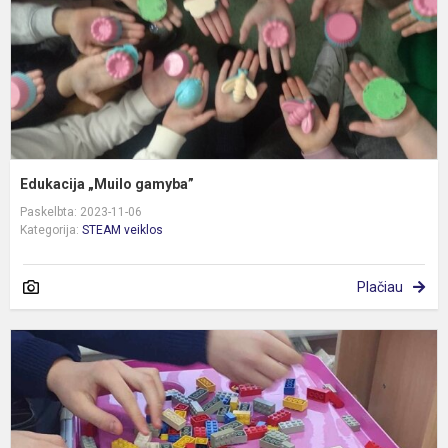
Edukacija „Muilo gamyba”
Paskelbta: 2023-11-06
Kategorija:
STEAM veiklos
Plačiau
M
S
t
(
k