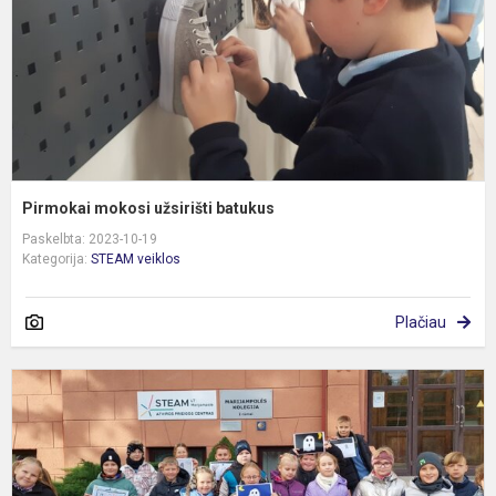
Pirmokai mokosi užsirišti batukus
Paskelbta: 2023-10-19
Kategorija:
STEAM veiklos
Plačiau
D
M
S
c
u