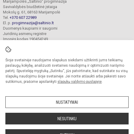
Marijampolės „Šaltinio“ progimnazija
Savivaldybės biudžetinė įstaiga
Mokolų g. 61, 68163 Marijampolė
Tel.
+370 607 22989
El. p.
progimnazija@saltinio.lt
Duomenys kaupiami ir saugomi
Juridinių asmenų registre
Įmonės kodas 190454249
Šioje svetainėje naudojame slapukus siekdami užtikrinti jums teikiamų
© 2024. Marijampolės „Šaltinio“ progimnazija. Visos teisės saugomos.
Kopijuoti turinį be raštiško gimnazijos sutikimo griežtai draudžiama.
paslaugų kokybę, analizuoti svetainės naudojimą ir optimizuoti naršymo
patirtį. Spustelėję mygtuką „Sutinku“, jūs patvirtinate, kad sutinkate su visų
Prieinamumo paraiška
Slapukų valdymas
slapukų naudojimu šioje svetainėje. Jei norite atšaukti arba pakeisti savo
sutikimus, prašome apsilankyti
slapukų valdymo puslapyje
.
Sumanus būdas atnaujinti
mokyklos interneto
svetainę
NUSTATYMAI
NESUTINKU