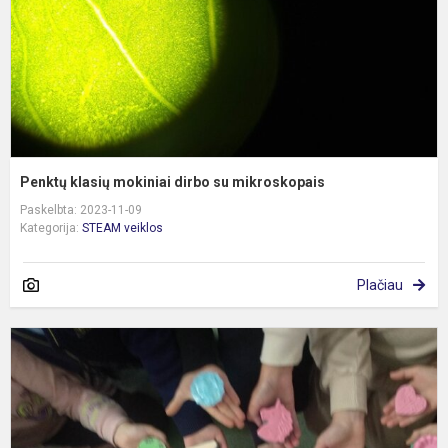
m
Penktų klasių mokiniai dirbo su mikroskopais
Paskelbta: 2023-11-09
Kategorija:
STEAM veiklos
Plačiau
E
„
g