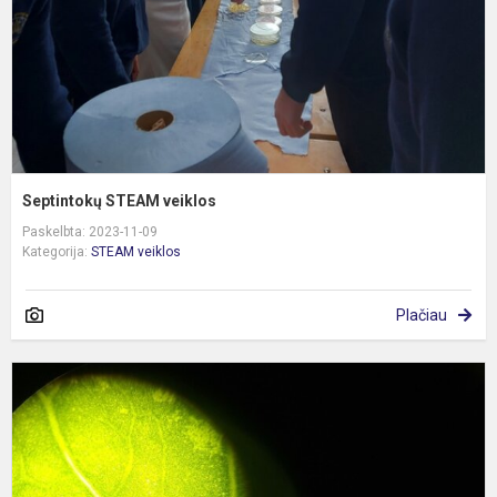
Septintokų STEAM veiklos
Paskelbta: 2023-11-09
Kategorija:
STEAM veiklos
Plačiau
P
k
m
d
s