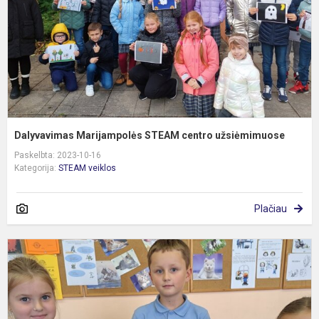
Dalyvavimas Marijampolės STEAM centro užsiėmimuose
Paskelbta: 2023-10-16
Kategorija:
STEAM veiklos
Plačiau
T
v
2
k