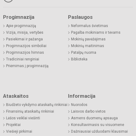
Progimnazija
Paslaugos
Apie progimnaziją
Neformalus švietimas
Vizija, misija, vertybės
Pagalba mokiniams ir tėvams
Pasiekimai ir pažanga
Mokinių pavėžėjimas
Progimnazijos simboliai
Mokinių maitinimas
Progimnazijos himnas
Patalpų nuoma
Tradiciniai renginiai
Biblioteka
Priėmimas į progimnaziją
Ataskaitos
Informacija
Biudžeto vykdymo ataskaitų rinkiniai
Nuorodos
Finansinių ataskaitų rinkiniai
Laisvos darbo vietos
Lėšos veiklai viešinti
Asmens duomenų apsauga
Projektai
Konsultavimasis su visuomene
Viešieji pirkimai
Dažniausiai užduodami klausimai