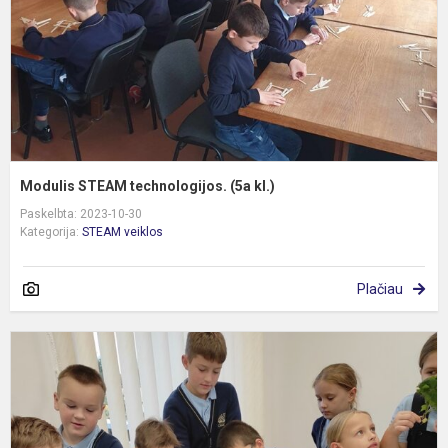
Modulis STEAM technologijos. (5a kl.)
Paskelbta: 2023-10-30
Kategorija:
STEAM veiklos
Plačiau
2
k
t