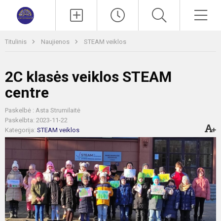
Paieška
Men
Titulinis
Naujienos
STEAM veiklos
2C klasės veiklos STEAM
centre
Paskelbė : Asta Strumilaitė
Paskelbta: 2023-11-22
Kategorija:
STEAM veiklos