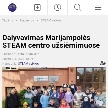
Paieška
Men
Titulinis
Naujienos
STEAM veiklos
Dalyvavimas Marijampolės
STEAM centro užsiėmimuose
Paskelbė : Asta Strumilaitė
Paskelbta: 2023-10-16
Kategorija:
STEAM veiklos