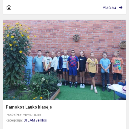
Plačiau
P
L
k
Pamokos Lauko klasėje
Paskelbta: 2023-10-09
Kategorija:
STEAM veiklos