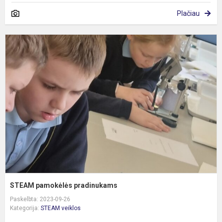
Plačiau
S
p
p
STEAM pamokėlės pradinukams
Paskelbta: 2023-09-26
Kategorija:
STEAM veiklos