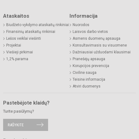
Ataskaitos
Informacija
Biudžeto vykdymo ataskaitų rinkiniai
Nuorodos
Finansinių ataskaitų rinkiniai
Laisvos darbo vietos
Lėšos veiklai viešinti
Asmens duomenų apsauga
Projektai
Konsultavimasis su visuomene
Viešieji pirkimai
Dažniausiai užduodami klausimai
1,2% parama
Pranešėjų apsauga
Korupcijos prevencija
Civilinė sauga
Teisinė informacija
Atviri duomenys
Pastebėjote klaidų?
Turite pasiūlymų?
RAŠYKITE