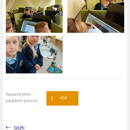
Nepamirškite
3
AČIŪ
padėkoti autoriui
Grįžti