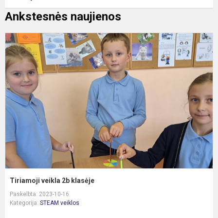
Ankstesnės naujienos
T
v
2
k
Tiriamoji veikla 2b klasėje
Paskelbta: 2023-10-16
Kategorija:
STEAM veiklos