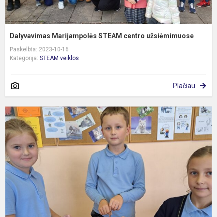
Dalyvavimas Marijampolės STEAM centro užsiėmimuose
Paskelbta: 2023-10-16
Kategorija:
STEAM veiklos
Plačiau
T
v
2
k