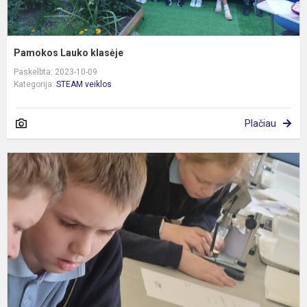
Pamokos Lauko klasėje
Paskelbta: 2023-10-09
Kategorija:
STEAM veiklos
Plačiau
S
p
p