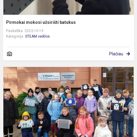
Pirmokai mokosi užsirišti batukus
Paskelbta: 2023-10-19
Kategorija:
STEAM veiklos
Plačiau
D
M
S
c
u