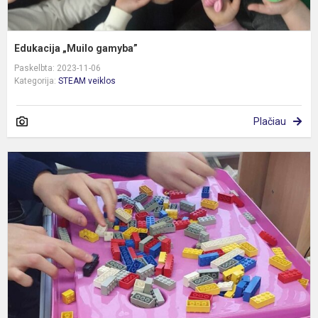
Edukacija „Muilo gamyba”
Paskelbta: 2023-11-06
Kategorija:
STEAM veiklos
Plačiau
M
S
t
(
k