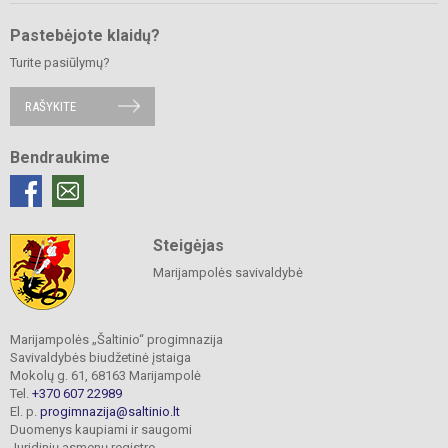
Pastebėjote klaidų?
Turite pasiūlymų?
RAŠYKITE
Bendraukime
Steigėjas
Marijampolės savivaldybė
Marijampolės „Šaltinio“ progimnazija
Savivaldybės biudžetinė įstaiga
Mokolų g. 61, 68163 Marijampolė
Tel.
+370 607 22989
El. p.
progimnazija@saltinio.lt
Duomenys kaupiami ir saugomi
Juridinių asmenų registre