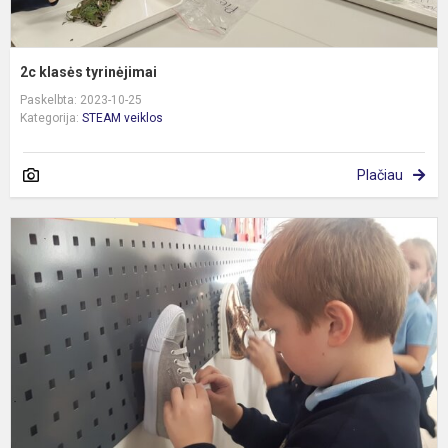
2c klasės tyrinėjimai
Paskelbta: 2023-10-25
Kategorija:
STEAM veiklos
Plačiau
P
m
u
b