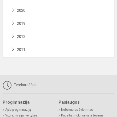
2020
2019
2012
2011
Tvarkaraščiai
Progimnazija
Paslaugos
Apie progimnaziją
Neformalus švietimas
Vizija, misija, vertybės
Pagalba mokiniams ir tėvams