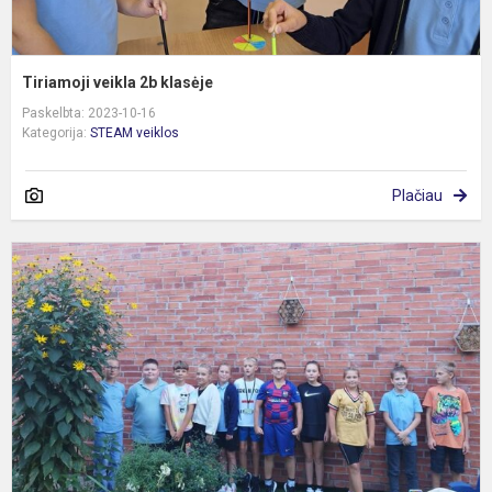
Tiriamoji veikla 2b klasėje
Paskelbta: 2023-10-16
Kategorija:
STEAM veiklos
Plačiau
P
L
k