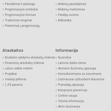
Pasiekimai ir pažanga
Mokinių pavėžėjimas
Progimnazijos simboliai
Mokinių maitinimas
Progimnazijos himnas
Patalpų nuoma
Tradiciniai renginiai
Biblioteka
Priėmimas į progimnaziją
Ataskaitos
Informacija
Biudžeto vykdymo ataskaitų rinkiniai
Nuorodos
Finansinių ataskaitų rinkiniai
Laisvos darbo vietos
Lėšos veiklai viešinti
Asmens duomenų apsauga
Projektai
Konsultavimasis su visuomene
Viešieji pirkimai
Dažniausiai užduodami klausimai
1,2% parama
Pranešėjų apsauga
Korupcijos prevencija
Civilinė sauga
Teisinė informacija
Atviri duomenys