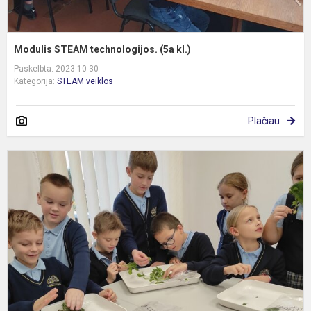
Modulis STEAM technologijos. (5a kl.)
Paskelbta: 2023-10-30
Kategorija:
STEAM veiklos
Plačiau
2
k
t