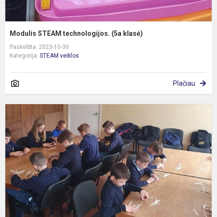
Modulis STEAM technologijos. (5a klasė)
Paskelbta: 2023-10-30
Kategorija:
STEAM veiklos
Plačiau
M
S
t
(
kl