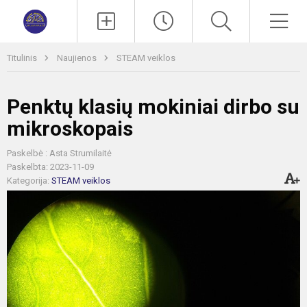
Paieška
Men
Titulinis
Naujienos
STEAM veiklos
Penktų klasių mokiniai dirbo su
mikroskopais
Paskelbė : Asta Strumilaitė
Paskelbta: 2023-11-09
Kategorija:
STEAM veiklos