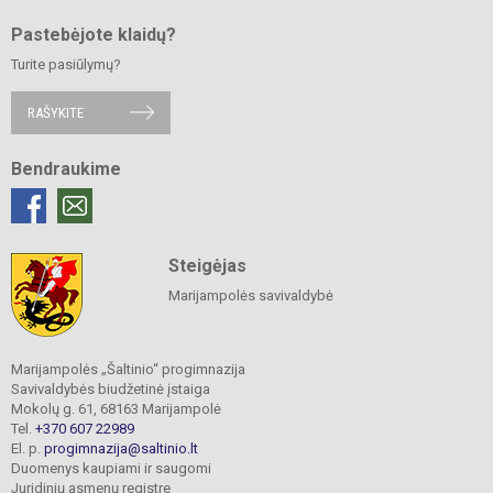
Pastebėjote klaidų?
Turite pasiūlymų?
RAŠYKITE
Bendraukime
Steigėjas
Marijampolės savivaldybė
Marijampolės „Šaltinio“ progimnazija
Savivaldybės biudžetinė įstaiga
Mokolų g. 61, 68163 Marijampolė
Tel.
+370 607 22989
El. p.
progimnazija@saltinio.lt
Duomenys kaupiami ir saugomi
Juridinių asmenų registre