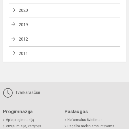
2020
2019
2012
2011
Tvarkaraščiai
Progimnazija
Paslaugos
Apie progimnaziją
Neformalus švietimas
Vizija, misija, vertybės
Pagalba mokiniams ir tėvams