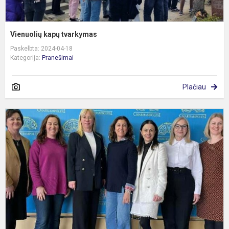
Vienuolių kapų tvarkymas
Paskelbta: 2024-04-18
Kategorija:
Pranešimai
Plačiau
S
i
P