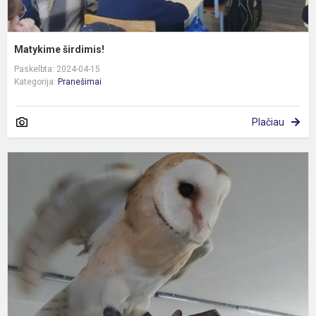
Matykime širdimis!
Paskelbta: 2024-04-15
Kategorija:
Pranešimai
Plačiau
E
a
p