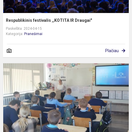
Respublikinis festivalis ,,KOTITA IR Draugai"
Paskelbta: 2024-04-15
Kategorija:
Pranešimai
Plačiau
M
š