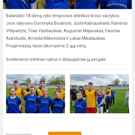
Balandžio 18 dieną vyko lengvosios atletikos kroso varžybos.
Jose dalyvavo Dominyka Bivainytė, Justė Kalinauskaitė, Raminta
Vitlipaitytė, Titas Vasiliauskas, Augustas Majauskas, Faustas
Aukštuolis, Arneida Kilikevičiūtė ir Lukas Mikalauskas.
Progimnazijų tarpe iškovojome 2-ąją vietą.
Sveikiname rinktinės narius ir džiaugiamės jų pergale.