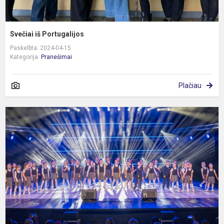
Svečiai iš Portugalijos
Paskelbta: 2024-04-15
Kategorija:
Pranešimai
Plačiau
R
f
,
I
D