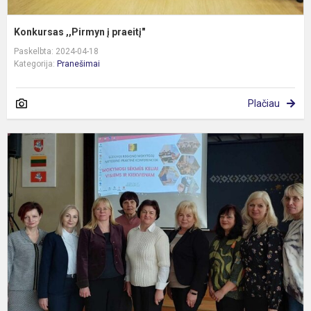
Konkursas ,,Pirmyn į praeitį"
Paskelbta: 2024-04-18
Kategorija:
Pranešimai
Plačiau
K
„
s
k
v
ir
k