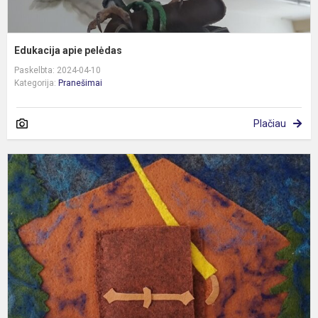
Edukacija apie pelėdas
Paskelbta: 2024-04-10
Kategorija:
Pranešimai
Plačiau
E
v