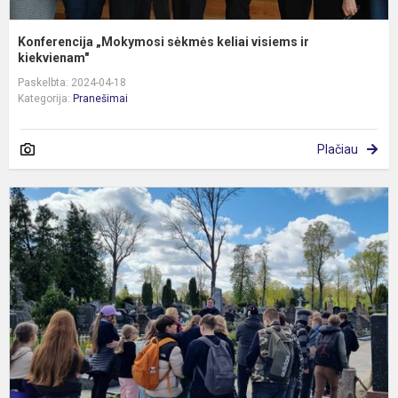
Konferencija „Mokymosi sėkmės keliai visiems ir
kiekvienam"
Paskelbta: 2024-04-18
Kategorija:
Pranešimai
Plačiau
V
k
t