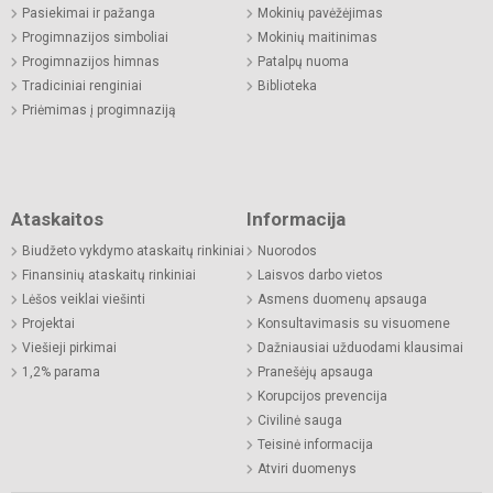
Pasiekimai ir pažanga
Mokinių pavėžėjimas
Progimnazijos simboliai
Mokinių maitinimas
Progimnazijos himnas
Patalpų nuoma
Tradiciniai renginiai
Biblioteka
Priėmimas į progimnaziją
Ataskaitos
Informacija
Biudžeto vykdymo ataskaitų rinkiniai
Nuorodos
Finansinių ataskaitų rinkiniai
Laisvos darbo vietos
Lėšos veiklai viešinti
Asmens duomenų apsauga
Projektai
Konsultavimasis su visuomene
Viešieji pirkimai
Dažniausiai užduodami klausimai
1,2% parama
Pranešėjų apsauga
Korupcijos prevencija
Civilinė sauga
Teisinė informacija
Atviri duomenys