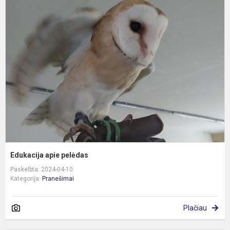
E
a
p
Edukacija apie pelėdas
Paskelbta: 2024-04-10
Kategorija:
Pranešimai
Plačiau