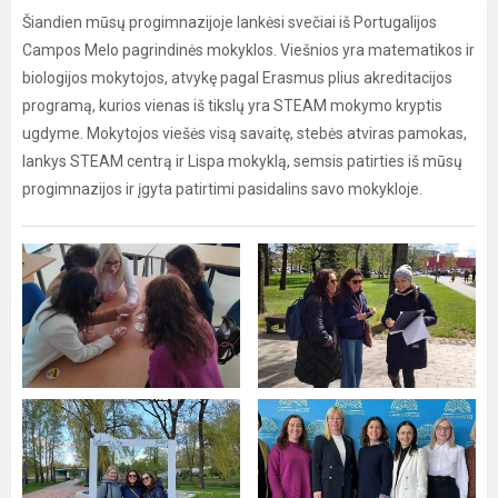
Šiandien mūsų progimnazijoje lankėsi svečiai iš Portugalijos
Campos Melo pagrindinės mokyklos. Viešnios yra matematikos ir
biologijos mokytojos, atvykę pagal Erasmus plius akreditacijos
programą, kurios vienas iš tikslų yra STEAM mokymo kryptis
ugdyme. Mokytojos viešės visą savaitę, stebės atviras pamokas,
lankys STEAM centrą ir Lispa mokyklą, semsis patirties iš mūsų
progimnazijos ir įgyta patirtimi pasidalins savo mokykloje.