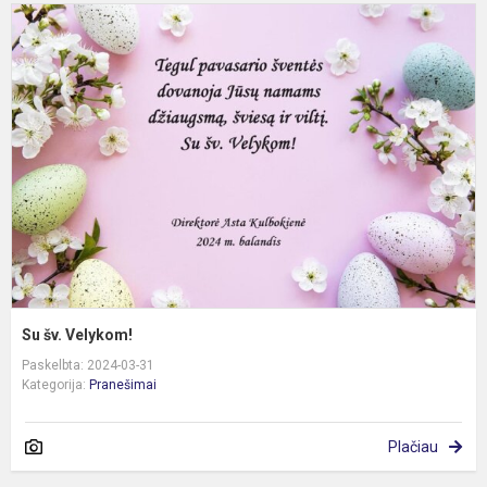
S
š
V
Su šv. Velykom!
Paskelbta: 2024-03-31
Kategorija:
Pranešimai
Plačiau