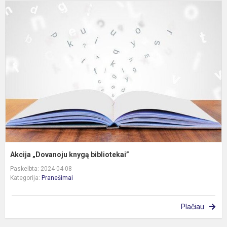
A
„
k
b
Akcija „Dovanoju knygą bibliotekai”
Paskelbta: 2024-04-08
Kategorija:
Pranešimai
Plačiau