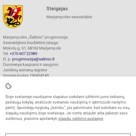
Steigėjas
Marijampolės savivaldybė
Marijampolės „Šaltinio“ progimnazija
Savivaldybės biudžetinė įstaiga
Mokolų g. 61, 68163 Marijampolė
Tel.
+370 607 22989
El. p.
progimnazija@saltinio.lt
Duomenys kaupiami ir saugomi
Juridinių asmenų registre
Įmonės kodas 190454249
Šioje svetainėje naudojame slapukus siekdami užtikrinti jums teikiamų
© 2024. Marijampolės „Šaltinio“ progimnazija. Visos teisės saugomos.
Kopijuoti turinį be raštiško gimnazijos sutikimo griežtai draudžiama.
paslaugų kokybę, analizuoti svetainės naudojimą ir optimizuoti naršymo
patirtį. Spustelėję mygtuką „Sutinku“, jūs patvirtinate, kad sutinkate su visų
Prieinamumo paraiška
Slapukų valdymas
slapukų naudojimu šioje svetainėje. Jei norite atšaukti arba pakeisti savo
sutikimus, prašome apsilankyti
slapukų valdymo puslapyje
.
Sumanus būdas atnaujinti
mokyklos interneto
svetainę