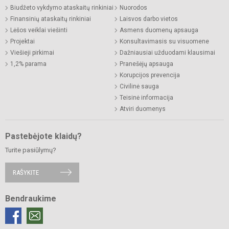
Biudžeto vykdymo ataskaitų rinkiniai
Nuorodos
Finansinių ataskaitų rinkiniai
Laisvos darbo vietos
Lėšos veiklai viešinti
Asmens duomenų apsauga
Projektai
Konsultavimasis su visuomene
Viešieji pirkimai
Dažniausiai užduodami klausimai
1,2% parama
Pranešėjų apsauga
Korupcijos prevencija
Civilinė sauga
Teisinė informacija
Atviri duomenys
Pastebėjote klaidų?
Turite pasiūlymų?
RAŠYKITE
Bendraukime