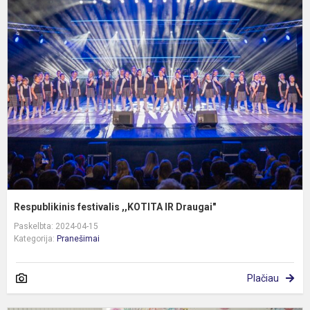
R
f
,
I
D
Respublikinis festivalis ,,KOTITA IR Draugai"
Paskelbta: 2024-04-15
Kategorija:
Pranešimai
Plačiau