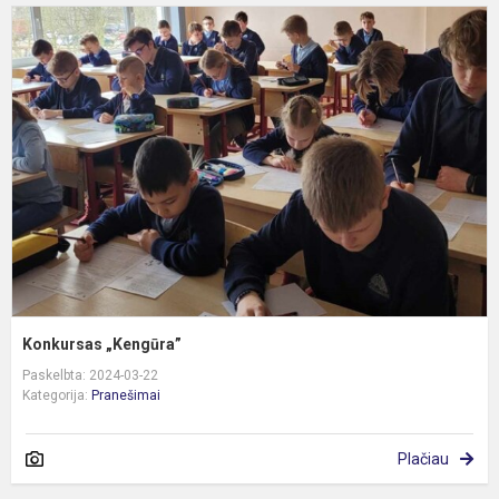
K
„
Konkursas „Kengūra”
Paskelbta: 2024-03-22
Kategorija:
Pranešimai
Plačiau