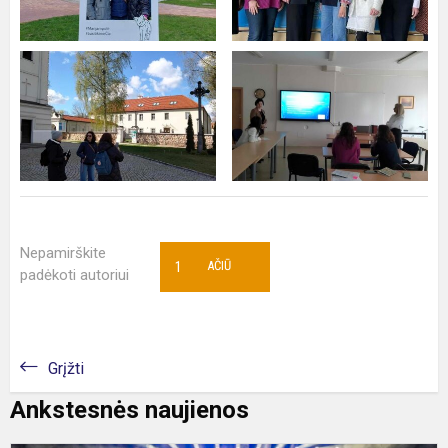
Nepamirškite
1
AČIŪ
padėkoti autoriui
Grįžti
Ankstesnės naujienos