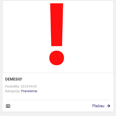
D
DĖMESIO!
Paskelbta: 2024-04-05
Kategorija:
Pranešimai
Plačiau