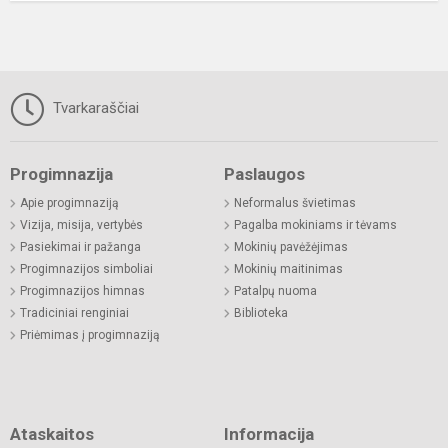
Tvarkaraščiai
Progimnazija
Paslaugos
Apie progimnaziją
Neformalus švietimas
Vizija, misija, vertybės
Pagalba mokiniams ir tėvams
Pasiekimai ir pažanga
Mokinių pavėžėjimas
Progimnazijos simboliai
Mokinių maitinimas
Progimnazijos himnas
Patalpų nuoma
Tradiciniai renginiai
Biblioteka
Priėmimas į progimnaziją
Ataskaitos
Informacija