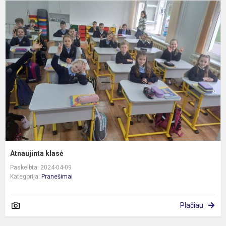
A
k
Atnaujinta klasė
Paskelbta: 2024-04-09
Kategorija:
Pranešimai
Plačiau