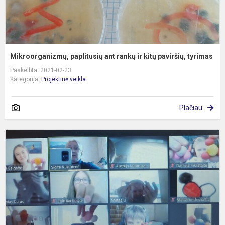
Mikroorganizmų, paplitusių ant rankų ir kitų paviršių, tyrimas
Paskelbta: 2021-02-23
Kategorija:
Projektinė veikla
Plačiau
N
m
d