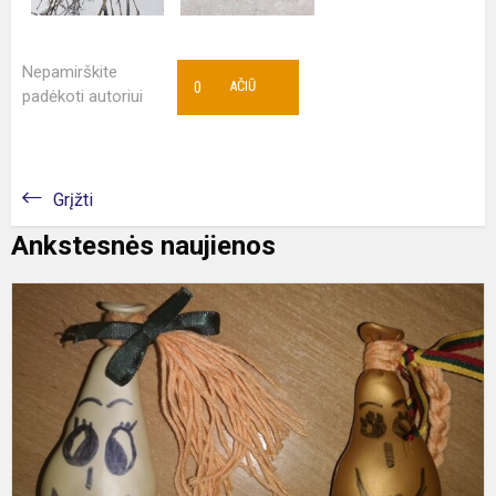
Nepamirškite
0
AČIŪ
padėkoti autoriui
Grįžti
Ankstesnės naujienos
L
m