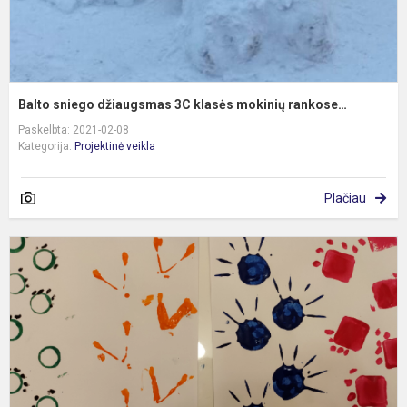
Balto sniego džiaugsmas 3C klasės mokinių rankose…
Paskelbta: 2021-02-08
Kategorija:
Projektinė veikla
Plačiau
1
k
m
–
j
t