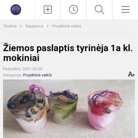
Paieška
Men
Titulinis
Naujienos
Projektinė veikla
Žiemos paslaptis tyrinėja 1a kl.
mokiniai
Paskelbta: 2021-03-09
Kategorija:
Projektinė veikla