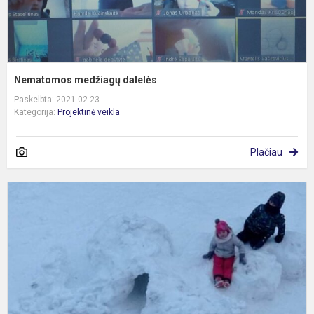
Nematomos medžiagų dalelės
Paskelbta: 2021-02-23
Kategorija:
Projektinė veikla
Plačiau
B
s
d
3
k
m
r