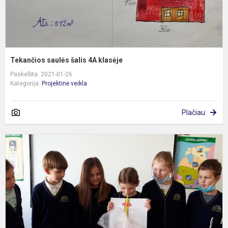
Tekančios saulės šalis 4A klasėje
Paskelbta: 2021-01-26
Kategorija:
Projektinė veikla
Plačiau
K
s