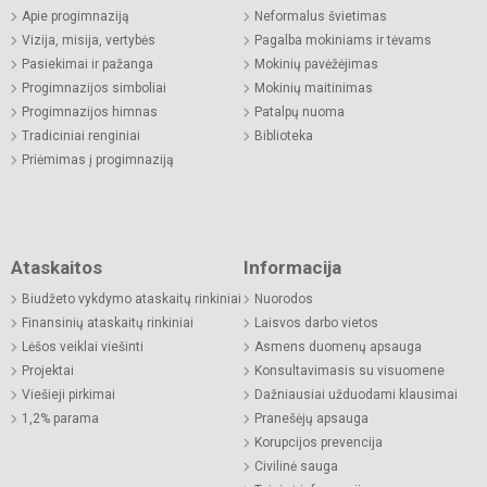
Apie progimnaziją
Neformalus švietimas
Vizija, misija, vertybės
Pagalba mokiniams ir tėvams
Pasiekimai ir pažanga
Mokinių pavėžėjimas
Progimnazijos simboliai
Mokinių maitinimas
Progimnazijos himnas
Patalpų nuoma
Tradiciniai renginiai
Biblioteka
Priėmimas į progimnaziją
Ataskaitos
Informacija
Biudžeto vykdymo ataskaitų rinkiniai
Nuorodos
Finansinių ataskaitų rinkiniai
Laisvos darbo vietos
Lėšos veiklai viešinti
Asmens duomenų apsauga
Projektai
Konsultavimasis su visuomene
Viešieji pirkimai
Dažniausiai užduodami klausimai
1,2% parama
Pranešėjų apsauga
Korupcijos prevencija
Civilinė sauga