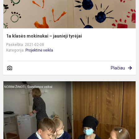
1a klasės mokinukai – jaunieji tyrėjai
Paskelbta: 2021-02-08
Kategorija:
Projektinė veikla
Plačiau
T
L
„
ž