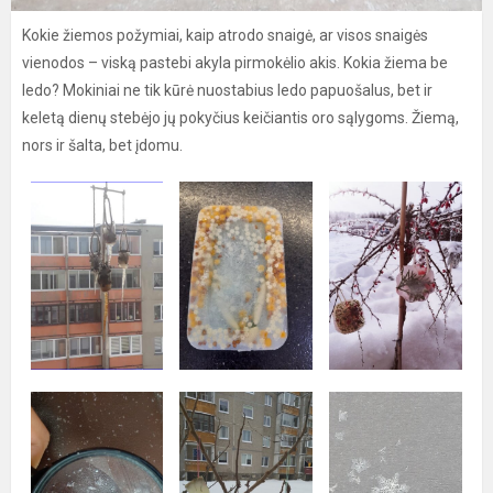
Kokie žiemos požymiai, kaip atrodo snaigė, ar visos snaigės
vienodos – viską pastebi akyla pirmokėlio akis. Kokia žiema be
ledo? Mokiniai ne tik kūrė nuostabius ledo papuošalus, bet ir
keletą dienų stebėjo jų pokyčius keičiantis oro sąlygoms. Žiemą,
nors ir šalta, bet įdomu.