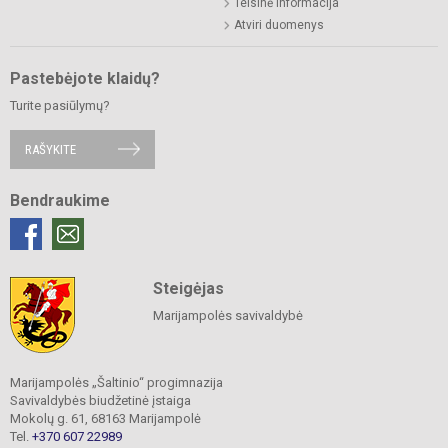
Teisinė informacija
Atviri duomenys
Pastebėjote klaidų?
Turite pasiūlymų?
RAŠYKITE
Bendraukime
Steigėjas
Marijampolės savivaldybė
Marijampolės „Šaltinio“ progimnazija
Savivaldybės biudžetinė įstaiga
Mokolų g. 61, 68163 Marijampolė
Tel.
+370 607 22989