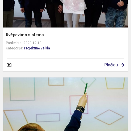
Kvėpavimo sistema
Paskelbta: 2020-12-10
Kategorija:
Projektinė veikla
Plačiau
S
1
k