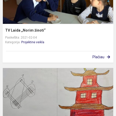
TV Laida „Norim žinoti“
Paskelbta: 2021-02-04
Kategorija:
Projektinė veikla
Plačiau
T
s
š
4
k