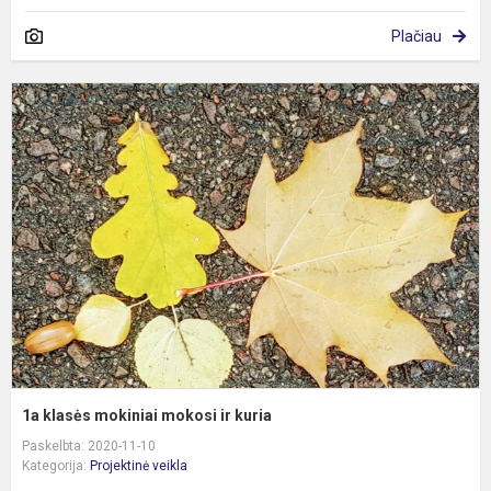
Plačiau
1
k
m
m
ir
k
1a klasės mokiniai mokosi ir kuria
Paskelbta: 2020-11-10
Kategorija:
Projektinė veikla