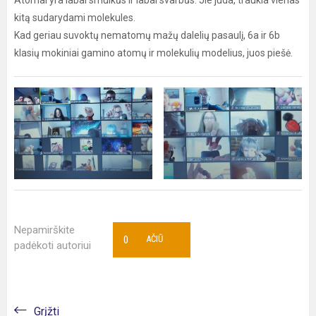
Atomai yra labai smulkūs ir labai svarbūs. Jie juda, traukia vienas
kitą sudarydami molekules.
Kad geriau suvoktų nematomų mažų dalelių pasaulį, 6a ir 6b
klasių mokiniai gamino atomų ir molekulių modelius, juos piešė.
Nepamirškite
0
AČIŪ
padėkoti autoriui
Grįžti