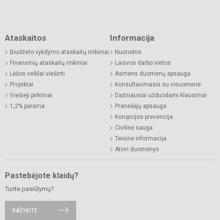
Ataskaitos
Informacija
Biudžeto vykdymo ataskaitų rinkiniai
Nuorodos
Finansinių ataskaitų rinkiniai
Laisvos darbo vietos
Lėšos veiklai viešinti
Asmens duomenų apsauga
Projektai
Konsultavimasis su visuomene
Viešieji pirkimai
Dažniausiai užduodami klausimai
1,2% parama
Pranešėjų apsauga
Korupcijos prevencija
Civilinė sauga
Teisinė informacija
Atviri duomenys
Pastebėjote klaidų?
Turite pasiūlymų?
RAŠYKITE