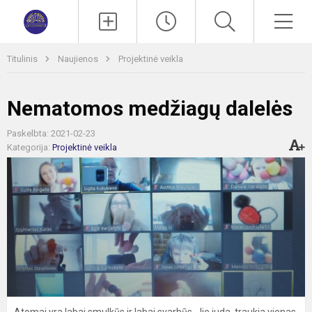
Paieška
Men
Titulinis
Naujienos
Projektinė veikla
Nematomos medžiagų dalelės
Paskelbta: 2021-02-23
Kategorija:
Projektinė veikla