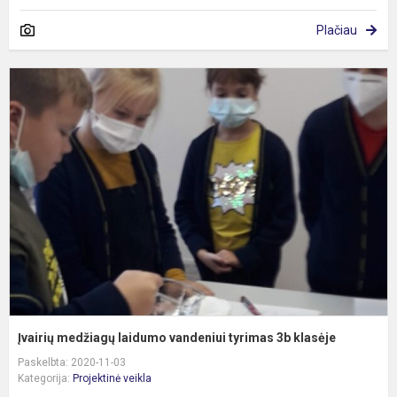
Plačiau
Į
m
l
v
t
3
k
Įvairių medžiagų laidumo vandeniui tyrimas 3b klasėje
Paskelbta: 2020-11-03
Kategorija:
Projektinė veikla