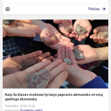
Plačiau
K
3
k
m
t
p
a
v
y.
Kaip 3a klasės mokiniai tyrinėjo paprasto akmenuko virsmą
ypatingu akmenuku
Paskelbta: 2020-10-26
Kategorija:
Projektinė veikla