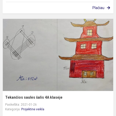
Plačiau
T
s
š
4
k
Tekančios saulės šalis 4A klasėje
Paskelbta: 2021-01-26
Kategorija:
Projektinė veikla