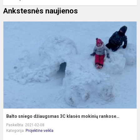
Ankstesnės naujienos
B
s
d
3
k
m
r
Balto sniego džiaugsmas 3C klasės mokinių rankose…
Paskelbta: 2021-02-08
Kategorija:
Projektinė veikla