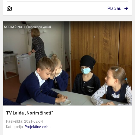
Plačiau
T
L
„
ž
TV Laida „Norim žinoti“
Paskelbta: 2021-02-04
Kategorija:
Projektinė veikla