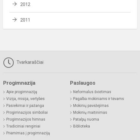
2012
2011
Tvarkaraščiai
Progimnazija
Paslaugos
Apie progimnaziją
Neformalus švietimas
Vizija, misija, vertybės
Pagalba mokiniams ir tėvams
Pasiekimai ir pažanga
Mokinių pavėžėjimas
Progimnazijos simboliai
Mokinių maitinimas
Progimnazijos himnas
Patalpų nuoma
Tradiciniai renginiai
Biblioteka
Priėmimas į progimnaziją