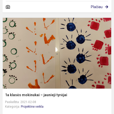
Plačiau
1
k
m
–
j
t
1a klasės mokinukai – jaunieji tyrėjai
Paskelbta: 2021-02-08
Kategorija:
Projektinė veikla