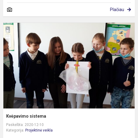
Plačiau
K
s
Kvėpavimo sistema
Paskelbta: 2020-12-10
Kategorija:
Projektinė veikla