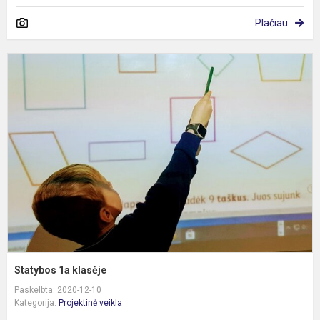
Plačiau
S
1
k
Statybos 1a klasėje
Paskelbta: 2020-12-10
Kategorija:
Projektinė veikla