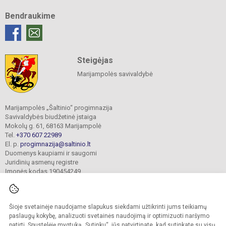
Bendraukime
Steigėjas
Marijampolės savivaldybė
Marijampolės „Šaltinio“ progimnazija
Savivaldybės biudžetinė įstaiga
Mokolų g. 61, 68163 Marijampolė
Tel.
+370 607 22989
El. p.
progimnazija@saltinio.lt
Duomenys kaupiami ir saugomi
Juridinių asmenų registre
Įmonės kodas 190454249
Šioje svetainėje naudojame slapukus siekdami užtikrinti jums teikiamų
© 2024. Marijampolės „Šaltinio“ progimnazija. Visos teisės saugomos.
Kopijuoti turinį be raštiško gimnazijos sutikimo griežtai draudžiama.
paslaugų kokybę, analizuoti svetainės naudojimą ir optimizuoti naršymo
patirtį. Spustelėję mygtuką „Sutinku“, jūs patvirtinate, kad sutinkate su visų