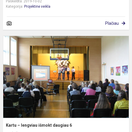
Paskelbta: 2019-10-02
Kategorija:
Projektinė veikla
Plačiau
K
–
l
i
d
6
Kartu – lengviau išmokt daugiau 6