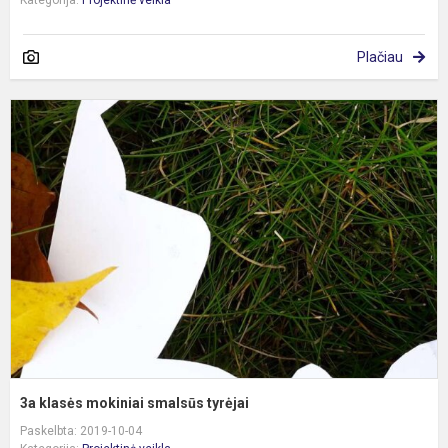
Kategorija:
Projektinė veikla
Plačiau
3
k
m
s
t
3a klasės mokiniai smalsūs tyrėjai
Paskelbta: 2019-10-04