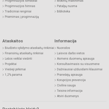
Progimnazijos simboliai
Mokinių maitinimas
Progimnazijos himnas
Patalpų nuoma
Tradiciniai renginiai
Biblioteka
Priėmimas į progimnaziją
Ataskaitos
Informacija
Biudžeto vykdymo ataskaitų rinkiniai
Nuorodos
Finansinių ataskaitų rinkiniai
Laisvos darbo vietos
Lėšos veiklai viešinti
Asmens duomenų apsauga
Projektai
Konsultavimasis su visuomene
Viešieji pirkimai
Dažniausiai užduodami klausimai
1,2% parama
Pranešėjų apsauga
Korupcijos prevencija
Civilinė sauga
Teisinė informacija
Atviri duomenys