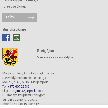
Pastebėjote klaidų?
Turite pasiūlymų?
RAŠYKITE
Bendraukime
Steigėjas
Marijampolės savivaldybė
Marijampolės „Šaltinio“ progimnazija
Savivaldybės biudžetinė įstaiga
Mokolų g. 61, 68163 Marijampolė
Tel.
+370 607 22989
El. p.
progimnazija@saltinio.lt
Duomenys kaupiami ir saugomi
Juridinių asmenų registre
Įmonės kodas 190454249