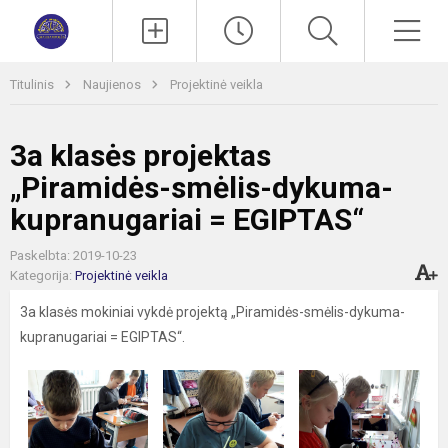
Paieška
Men
Titulinis
Naujienos
Projektinė veikla
3a klasės projektas
„Piramidės-smėlis-dykuma-
kupranugariai = EGIPTAS“
Paskelbta: 2019-10-23
Kategorija:
Projektinė veikla
3a klasės mokiniai vykdė projektą „Piramidės-smėlis-dykuma-
kupranugariai = EGIPTAS“.