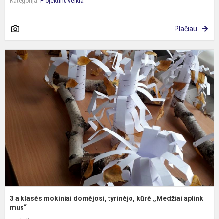
Kategorija:
Projektinė veikla
Plačiau
3
a
k
m
d
t
k
,
ap
3 a klasės mokiniai domėjosi, tyrinėjo, kūrė ,,Medžiai aplink
mus“