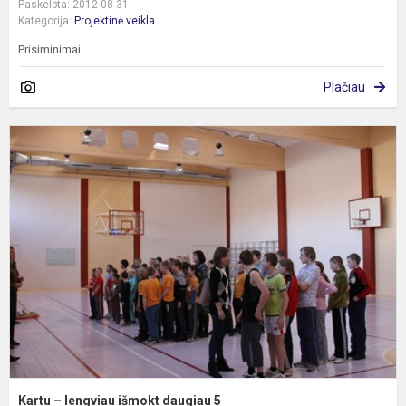
Paskelbta: 2012-08-31
Kategorija:
Projektinė veikla
Prisiminimai...
Plačiau
K
–
l
i
d
5
Kartu – lengviau išmokt daugiau 5