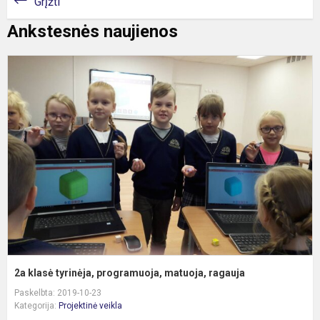
Grįžti
Ankstesnės naujienos
2
k
t
p
m
r
2a klasė tyrinėja, programuoja, matuoja, ragauja
Paskelbta: 2019-10-23
Kategorija:
Projektinė veikla