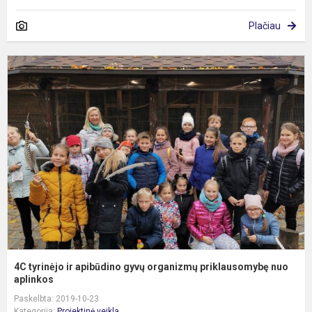
Plačiau
4
t
ir
a
g
o
p
n
a.
4C tyrinėjo ir apibūdino gyvų organizmų priklausomybę nuo
aplinkos
Paskelbta: 2019-10-23
Kategorija:
Projektinė veikla