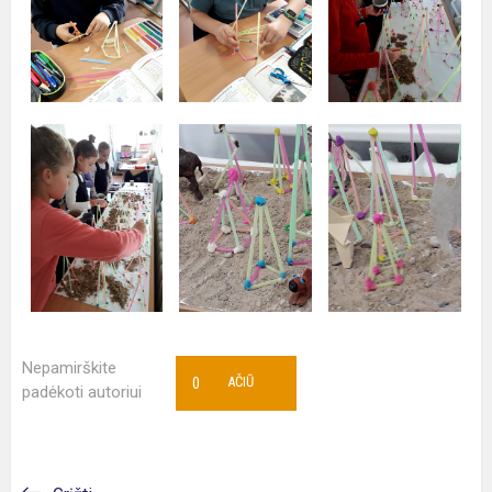
Nepamirškite
0
AČIŪ
padėkoti autoriui