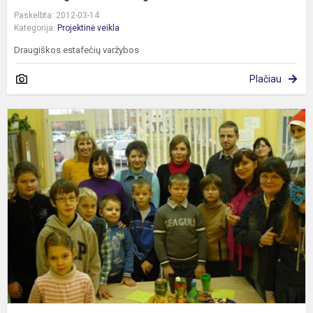
Paskelbta: 2012-03-14
Kategorija:
Projektinė veikla
Draugiškos estafečių varžybos
Plačiau
K
–
l
i
d
4