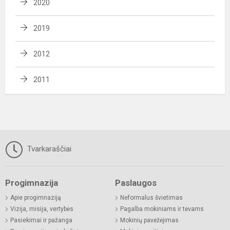
2020
2019
2012
2011
Tvarkaraščiai
Progimnazija
Paslaugos
Apie progimnaziją
Neformalus švietimas
Vizija, misija, vertybės
Pagalba mokiniams ir tėvams
Pasiekimai ir pažanga
Mokinių pavėžėjimas