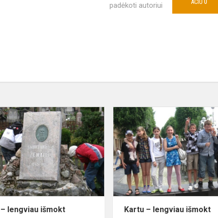
0
AČIŪ
padėkoti autoriui
Kartu
–
lengviau
išmokt
daugiau
3
 – lengviau išmokt
Kartu – lengviau išmokt