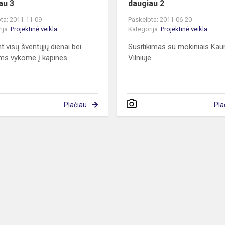
au 3
daugiau 2
ta: 2011-11-09
Paskelbta: 2011-06-20
ija:
Projektinė veikla
Kategorija:
Projektinė veikla
t visų šventųjų dienai bei
Susitikimas su mokiniais Kaun
ms vykome į kapines
Vilniuje
Plačiau
Pla