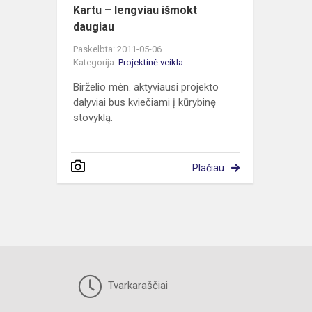
Kartu – lengviau išmokt
daugiau
Paskelbta: 2011-05-06
Kategorija:
Projektinė veikla
Birželio mėn. aktyviausi projekto
dalyviai bus kviečiami į kūrybinę
stovyklą.
Plačiau
Tvarkaraščiai