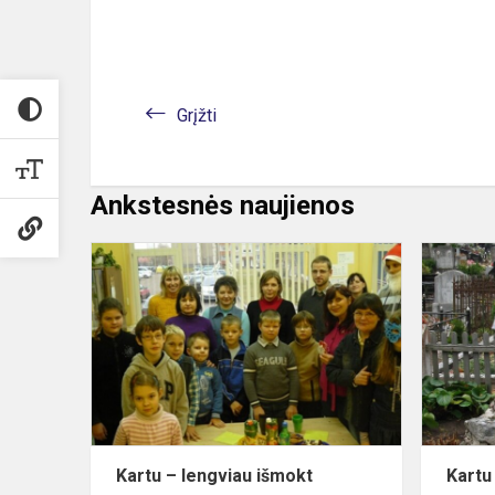
Grįžti
Ankstesnės naujienos
Kartu
–
lengviau
išmokt
daugiau
4
Kartu – lengviau išmokt
Kartu