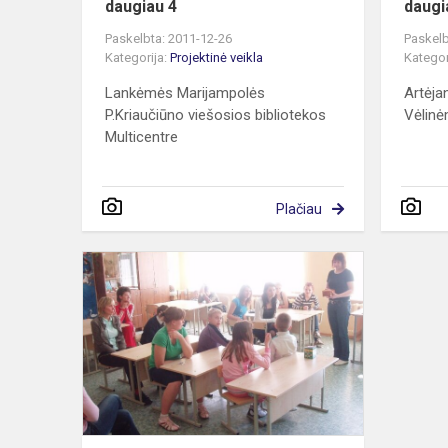
daugiau 4
daugi
Paskelbta: 2011-12-26
Paskelb
Kategorija:
Projektinė veikla
Kategor
Lankėmės Marijampolės
Artėjan
P.Kriaučiūno viešosios bibliotekos
Vėlinė
Multicentre
Plačiau
Kartu
–
lengviau
išmokt
daugiau