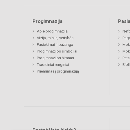
Progimnazija
Pasl
Apie progimnaziją
Nefo
Vizija, misija, vertybės
Paga
Pasiekimai ir pažanga
Moki
Progimnazijos simboliai
Moki
Progimnazijos himnas
Pat
Tradiciniai renginiai
Bibl
Priėmimas į progimnaziją