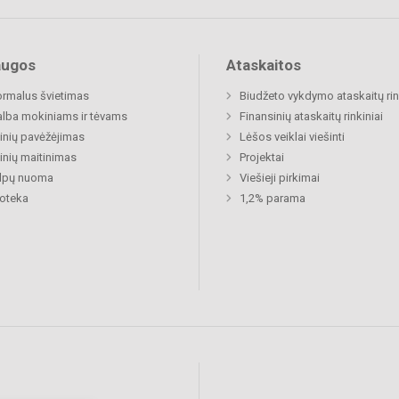
augos
Ataskaitos
rmalus švietimas
Biudžeto vykdymo ataskaitų rin
lba mokiniams ir tėvams
Finansinių ataskaitų rinkiniai
nių pavėžėjimas
Lėšos veiklai viešinti
nių maitinimas
Projektai
alpų nuoma
Viešieji pirkimai
ioteka
1,2% parama