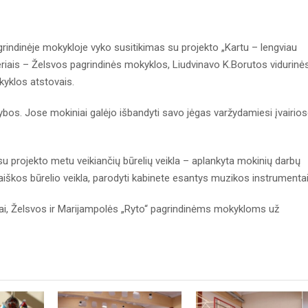
grindinėje mokykloje vyko susitikimas su projekto „Kartu – lengviau
eriais – Želsvos pagrindinės mokyklos, Liudvinavo K.Borutos vidurinė
kyklos atstovais.
bos. Jose mokiniai galėjo išbandyti savo jėgas varžydamiesi įvairio
su projekto metu veikiančių būrelių veikla – aplankyta mokinių darbų
iškos būrelio veikla, parodyti kabinete esantys muzikos instrumentai
ai, Želsvos ir Marijampolės „Ryto“ pagrindinėms mokykloms už