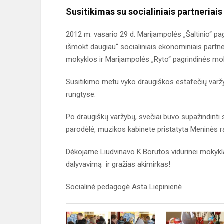
Susitikimas su socialiniais partneriais
2012 m. vasario 29 d. Marijampolės „Šaltinio“ pa
išmokt daugiau“ socialiniais ekonominiais partn
mokyklos ir Marijampolės „Ryto“ pagrindinės mo
Susitikimo metu vyko draugiškos estafečių varžy
rungtyse.
Po draugiškų varžybų, svečiai buvo supažindinti 
parodėlė, muzikos kabinete pristatyta Meninės ra
Dėkojame Liudvinavo K.Borutos vidurinei mokykl
dalyvavimą ir gražias akimirkas!
Socialinė pedagogė Asta Liepinienė