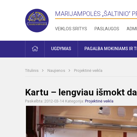
MARIJAMPOLĖS „ŠALTINIO“ 
VEIKLOS SRITYS
PASLAUGOS
ADMI
PRADŽIA
UGDYMAS
PAGALBA MOKINIAMS IR 
Titulinis
Naujienos
Projektinė veikla
Kartu – lengviau išmokt d
Paskelbta: 2012-03-14
Kategorija:
Projektinė veikla