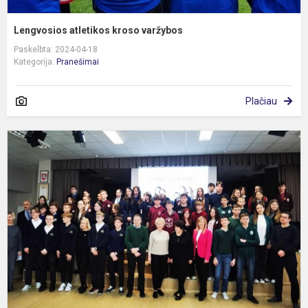
Lengvosios atletikos kroso varžybos
Paskelbta: 2024-04-18
Kategorija:
Pranešimai
Plačiau
K
,
į
p