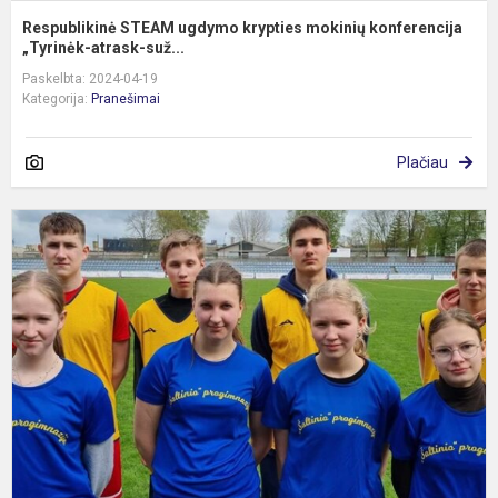
Respublikinė STEAM ugdymo krypties mokinių konferencija
„Tyrinėk-atrask-suž...
Paskelbta: 2024-04-19
Kategorija:
Pranešimai
Plačiau
L
a
k
v