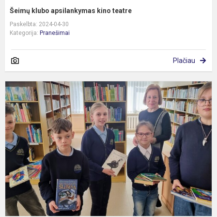
Šeimų klubo apsilankymas kino teatre
Paskelbta: 2024-04-30
Kategorija:
Pranešimai
Plačiau
A
u
k