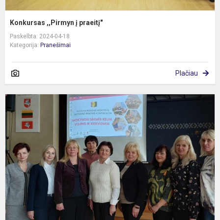
Konkursas ,,Pirmyn į praeitį"
Paskelbta: 2024-04-18
Kategorija:
Pranešimai
Plačiau
K
„
s
k
v
ir
k