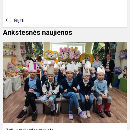
Grįžti
Ankstesnės naujienos
Z
m
m