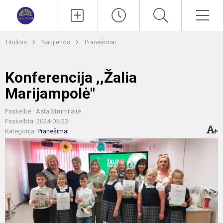
Paieška
Men
Titulinis
Naujienos
Pranešimai
Konferencija ,,Žalia
Marijampolė"
Paskelbė : Asta Strumilaitė
Paskelbta: 2024-05-23
Kategorija:
Pranešimai