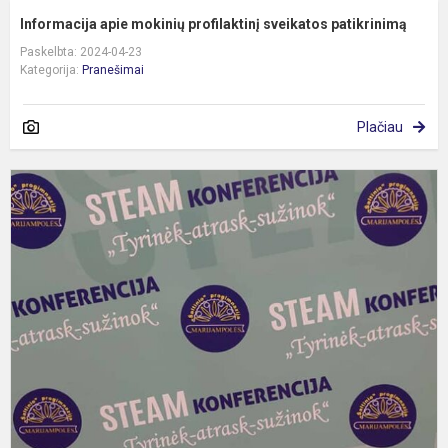
Informacija apie mokinių profilaktinį sveikatos patikrinimą
Paskelbta: 2024-04-23
Kategorija:
Pranešimai
Plačiau
R
S
u
k
m
k
„T