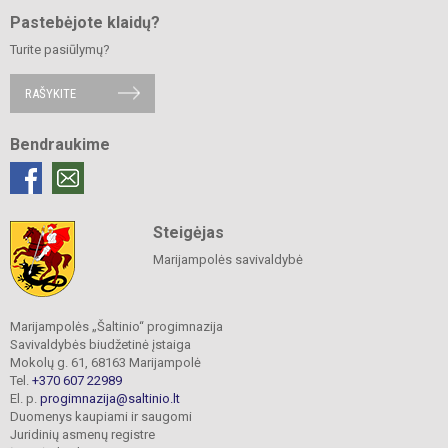
Pastebėjote klaidų?
Turite pasiūlymų?
RAŠYKITE
Bendraukime
Steigėjas
Marijampolės savivaldybė
Marijampolės „Šaltinio“ progimnazija
Savivaldybės biudžetinė įstaiga
Mokolų g. 61, 68163 Marijampolė
Tel.
+370 607 22989
El. p.
progimnazija@saltinio.lt
Duomenys kaupiami ir saugomi
Juridinių asmenų registre