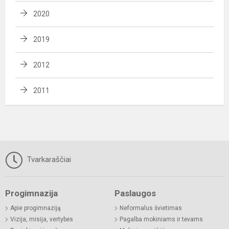
2020
2019
2012
2011
Tvarkaraščiai
Progimnazija
Paslaugos
Apie progimnaziją
Neformalus švietimas
Vizija, misija, vertybės
Pagalba mokiniams ir tėvams