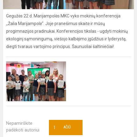
Gegužės 22 d. Marijampolės MKC vyko mokinių konferencija
,,Žalia Marijampolė". Joje pranešimus skaitė ir mūsų
progimnazijos pradinukai. Konferencijos tikslas - ugdyti mokinių
ekologinį sąmoningumą, viešojo kalbėjimo įgūdžius ir lyderystę,
diegti tvaraus vartojimo principus. Šaunuoliai šaltiniečiai!
Nepamirškite
1
AČIŪ
padėkoti autoriui