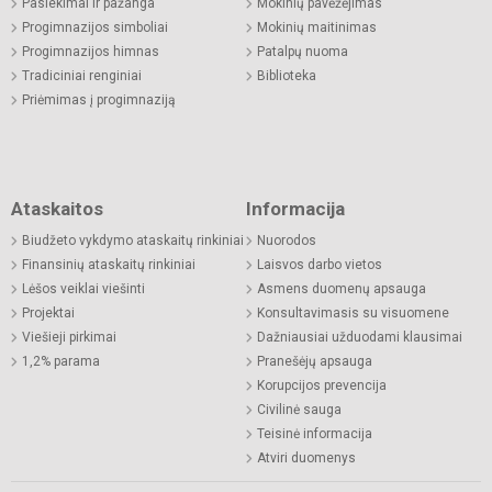
Pasiekimai ir pažanga
Mokinių pavėžėjimas
Progimnazijos simboliai
Mokinių maitinimas
Progimnazijos himnas
Patalpų nuoma
Tradiciniai renginiai
Biblioteka
Priėmimas į progimnaziją
Ataskaitos
Informacija
Biudžeto vykdymo ataskaitų rinkiniai
Nuorodos
Finansinių ataskaitų rinkiniai
Laisvos darbo vietos
Lėšos veiklai viešinti
Asmens duomenų apsauga
Projektai
Konsultavimasis su visuomene
Viešieji pirkimai
Dažniausiai užduodami klausimai
1,2% parama
Pranešėjų apsauga
Korupcijos prevencija
Civilinė sauga
Teisinė informacija
Atviri duomenys