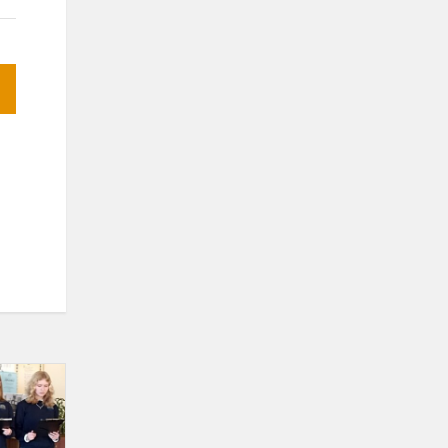
Lietuvių
kalbos
dienų
renginiai