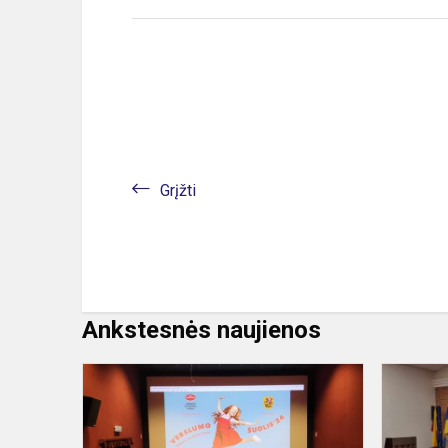
Grįžti
Ankstesnės naujienos
Verslumo
šuolis
'24