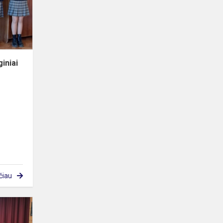
progimnazijoje
iniai
čiau
Prevencinė
paskaita