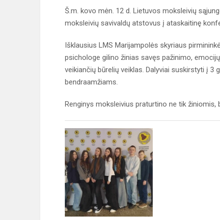
Š.m. kovo mėn. 12 d. Lietuvos moksleivių sąju
moksleivių savivaldų atstovus į ataskaitinę konfe
Išklausius LMS Marijampolės skyriaus pirminink
psichologe gilino žinias savęs pažinimo, emocijų
veikiančių būrelių veiklas. Dalyviai suskirstyti į 
bendraamžiams.
Renginys moksleivius praturtino ne tik žiniomis, b