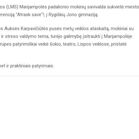
ngos (LMS) Marijampolės padalionio mokinių savivalda sukvietė miest
renciją "Atrask save"!, į Rygiškių Jono gimnaziją.
ės Auksės Karpavičiūtės pusės metų veiklos ataskaitą, mokiniai su
 ir streso valdymo tema, turėjo galimybę įsitraukti į Marijampolėje
3 grupes patyrimiškai veikė šokio, teatro, Lispos veiklose, pristatė
et ir praktiniais patyrimais.