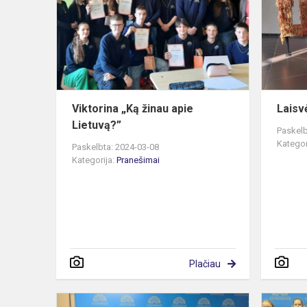
žinau
apie
Lietuvą?”
Viktorina „Ką žinau apie
Laisv
Lietuvą?”
Paskelb
Kategor
Paskelbta: 2024-03-08
Kategorija:
Pranešimai
Plačiau
Pradinukų