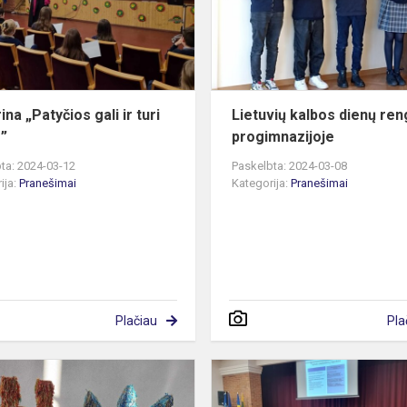
turi
liautis”
ina „Patyčios gali ir turi
Lietuvių kalbos dienų reng
s”
progimnazijoje
ta: 2024-03-12
Paskelbta: 2024-03-08
ija:
Pranešimai
Kategorija:
Pranešimai
Plačiau
Pla
Laisvės
stulpai