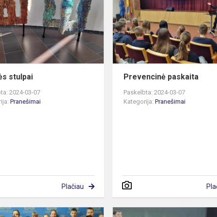
ės stulpai
Prevencinė paskaita
ta: 2024-03-07
Paskelbta: 2024-03-07
ija:
Pranešimai
Kategorija:
Pranešimai
Plačiau
Pla
Pradinukai