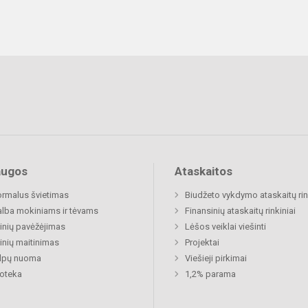
augos
Ataskaitos
rmalus švietimas
Biudžeto vykdymo ataskaitų rin
lba mokiniams ir tėvams
Finansinių ataskaitų rinkiniai
nių pavėžėjimas
Lėšos veiklai viešinti
nių maitinimas
Projektai
alpų nuoma
Viešieji pirkimai
ioteka
1,2% parama