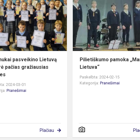
s
pasveikino
Lietuvą
oje
–
skyrė
pačias
gražiausias
ra...
nukai pasveikino Lietuvą
Pilietiškumo pamoka „M
rė pačias gražiausias
Lietuva“
les
Paskelbta: 2024-02-15
Kategorija:
Pranešimai
ta: 2024-03-01
ija:
Pranešimai
Plačiau
Pla