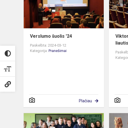
Verslumo šuolis '24
Viktor
liauti
Paskelbta: 2024-03-12
Kategorija:
Pranešimai
Paskelb
Kategor
Plačiau
Viktorina
„Ką