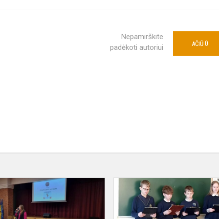
Nepamirškite
0
AČIŪ
padėkoti autoriui
Viktorina
„Patyčios
gali
ir