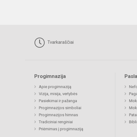
Tvarkaraščiai
Progimnazija
Pasl
Apie progimnaziją
Nefo
Vizija, misija, vertybės
Paga
Pasiekimai ir pažanga
Moki
Progimnazijos simboliai
Moki
Progimnazijos himnas
Pat
Tradiciniai renginiai
Bibl
Priėmimas į progimnaziją