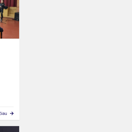
čiau
Pilietiškumo