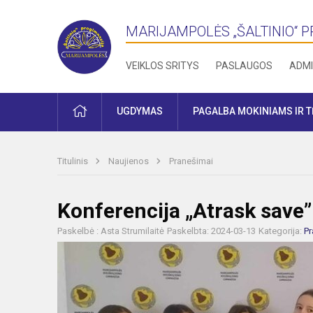
MARIJAMPOLĖS „ŠALTINIO“ 
VEIKLOS SRITYS
PASLAUGOS
ADMI
PRADŽIA
UGDYMAS
PAGALBA MOKINIAMS IR 
Titulinis
Naujienos
Pranešimai
Konferencija „Atrask save”
Paskelbė : Asta Strumilaitė
Paskelbta: 2024-03-13
Kategorija:
Pr