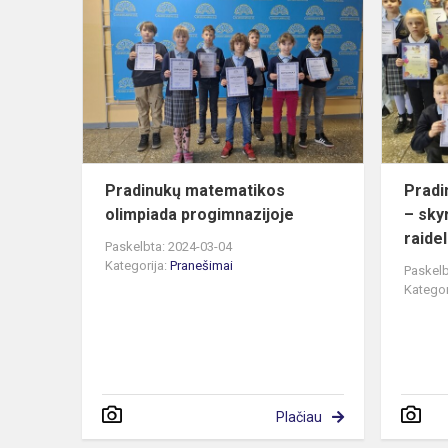
matematiko
olimpiada
progimnazij
Pradinukų matematikos
Pradi
olimpiada progimnazijoje
– sky
raide
Paskelbta: 2024-03-04
Kategorija:
Pranešimai
Paskelb
Kategor
Plačiau