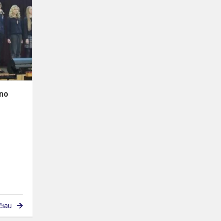
pamoka
„Mano
Lietuva“
ano
čiau