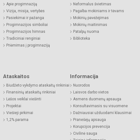
Apie progimnaziją
Neformalus švietimas
Vizija, misija, vertybės
Pagalba mokiniams ir tėvams
Pasiekimai ir pažanga
Mokinių pavėžėjimas
Progimnazijos simboliai
Mokinių maitinimas
Progimnazijos himnas
Patalpų nuoma
Tradiciniai renginiai
Biblioteka
Priėmimas į progimnaziją
Ataskaitos
Informacija
Biudžeto vykdymo ataskaitų rinkiniai
Nuorodos
Finansinių ataskaitų rinkiniai
Laisvos darbo vietos
Lėšos veiklai viešinti
Asmens duomenų apsauga
Projektai
Konsultavimasis su visuomene
Viešieji pirkimai
Dažniausiai užduodami klausimai
1,2% parama
Pranešėjų apsauga
Korupcijos prevencija
Civilinė sauga