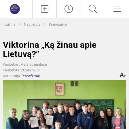
Paieška
Men
Titulinis
Naujienos
Pranešimai
Viktorina „Ką žinau apie
Lietuvą?”
Paskelbė : Asta Strumilaitė
Paskelbta: 2024-03-08
Kategorija:
Pranešimai