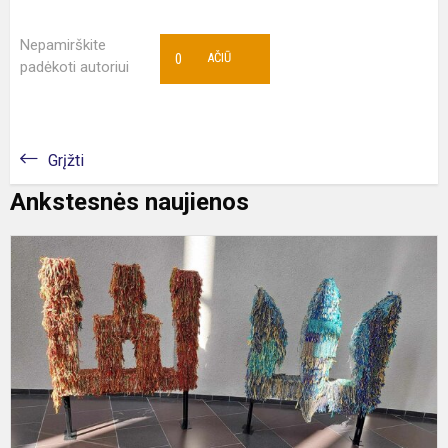
Nepamirškite
0
AČIŪ
padėkoti autoriui
Grįžti
Ankstesnės naujienos
L
s