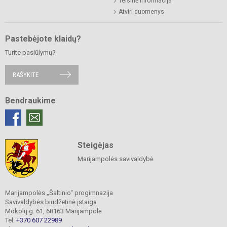
Teisinė informacija
Atviri duomenys
Pastebėjote klaidų?
Turite pasiūlymų?
RAŠYKITE
Bendraukime
Steigėjas
Marijampolės savivaldybė
Marijampolės „Šaltinio“ progimnazija
Savivaldybės biudžetinė įstaiga
Mokolų g. 61, 68163 Marijampolė
Tel.
+370 607 22989