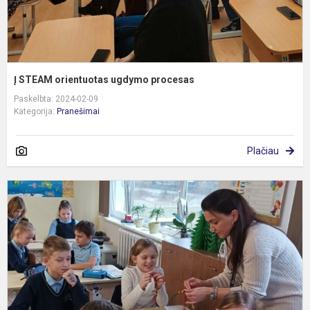
Į STEAM orientuotas ugdymo procesas
Paskelbta: 2024-02-09
Kategorija:
Pranešimai
Plačiau
E
p
t