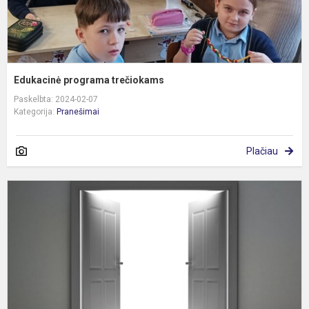
Edukacinė programa trečiokams
Paskelbta: 2024-02-07
Kategorija:
Pranešimai
Plačiau
A
D
D