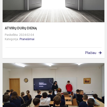
ATVIRŲ DURŲ DIENĄ
Paskelbta: 2024-02-04
Kategorija:
Pranešimai
Plačiau
S
s
R
D