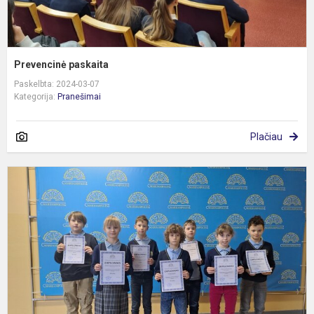
Prevencinė paskaita
Paskelbta: 2024-03-07
Kategorija:
Pranešimai
Plačiau
P
m
o
p