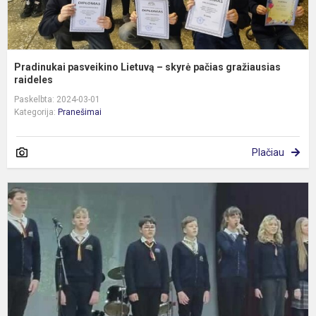
Pradinukai pasveikino Lietuvą – skyrė pačias gražiausias
raideles
Paskelbta: 2024-03-01
Kategorija:
Pranešimai
Plačiau
P
p
„
L