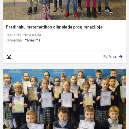
Pradinukų matematikos olimpiada progimnazijoje
Paskelbta: 2024-03-04
Kategorija:
Pranešimai
Plačiau
P
p
L
–
s
p
g
ra