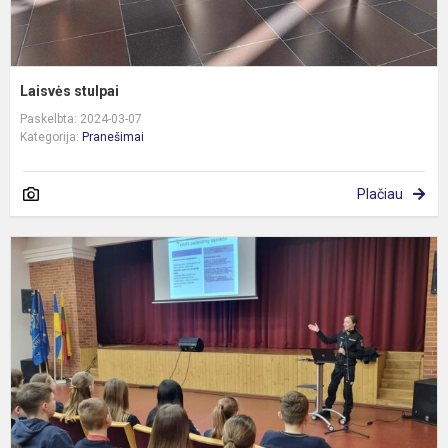
Laisvės stulpai
Paskelbta: 2024-03-07
Kategorija:
Pranešimai
Plačiau
P
p