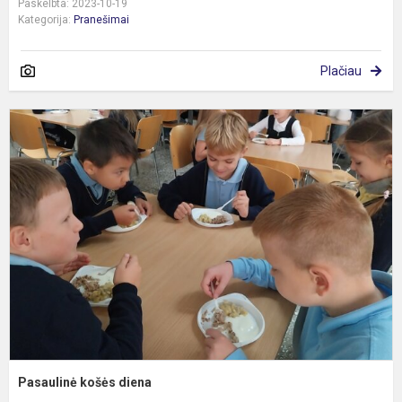
Paskelbta: 2023-10-19
Kategorija:
Pranešimai
Plačiau
P
k
d
Pasaulinė košės diena