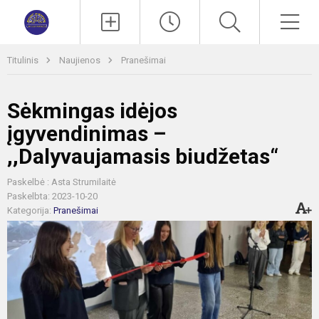
Paieška
Men
Titulinis
Naujienos
Pranešimai
Sėkmingas idėjos
įgyvendinimas –
,,Dalyvaujamasis biudžetas“
Paskelbė : Asta Strumilaitė
Paskelbta: 2023-10-20
Kategorija:
Pranešimai