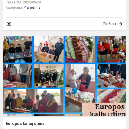
Paskelbta: 2023-09-28
Kategorija:
Pranešimai
Plačiau
E
k
d
Europos kalbų diena