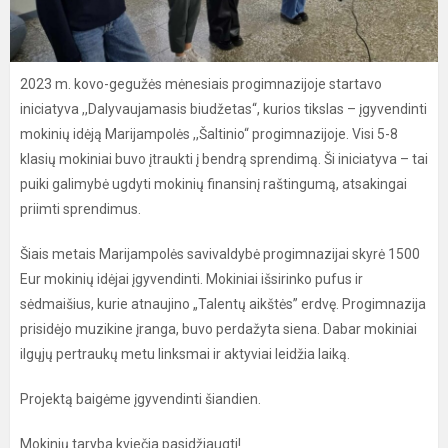
2023 m. kovo-gegužės mėnesiais progimnazijoje startavo
iniciatyva ,,Dalyvaujamasis biudžetas“, kurios tikslas – įgyvendinti
mokinių idėją Marijampolės ,,Šaltinio“ progimnazijoje. Visi 5-8
klasių mokiniai buvo įtraukti į bendrą sprendimą. Ši iniciatyva – tai
puiki galimybė ugdyti mokinių finansinį raštingumą, atsakingai
priimti sprendimus.
Šiais metais Marijampolės savivaldybė progimnazijai skyrė 1500
Eur mokinių idėjai įgyvendinti. Mokiniai išsirinko pufus ir
sėdmaišius, kurie atnaujino „Talentų aikštės” erdvę. Progimnazija
prisidėjo muzikine įranga, buvo perdažyta siena. Dabar mokiniai
ilgųjų pertraukų metu linksmai ir aktyviai leidžia laiką.
Projektą baigėme įgyvendinti šiandien.
Mokinių taryba kviečia pasidžiaugti!