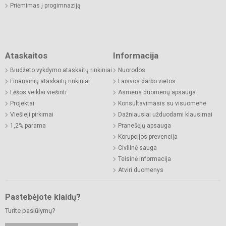
Priėmimas į progimnaziją
Ataskaitos
Informacija
Biudžeto vykdymo ataskaitų rinkiniai
Nuorodos
Finansinių ataskaitų rinkiniai
Laisvos darbo vietos
Lėšos veiklai viešinti
Asmens duomenų apsauga
Projektai
Konsultavimasis su visuomene
Viešieji pirkimai
Dažniausiai užduodami klausimai
1,2% parama
Pranešėjų apsauga
Korupcijos prevencija
Civilinė sauga
Teisinė informacija
Atviri duomenys
Pastebėjote klaidų?
Turite pasiūlymų?