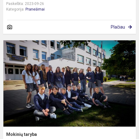
Paskelbta: 2023-09-26
Kategorija:
Pranešimai
Plačiau
M
t
Mokinių taryba