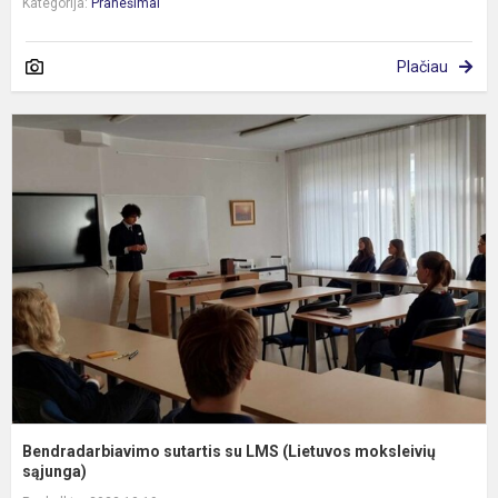
Kategorija:
Pranešimai
Plačiau
B
s
s
L
(
m
s
Bendradarbiavimo sutartis su LMS (Lietuvos moksleivių
sąjunga)