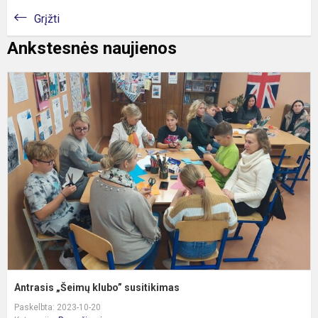
Grįžti
Ankstesnės naujienos
A
„
k
s
Antrasis „Šeimų klubo” susitikimas
Paskelbta: 2023-10-20