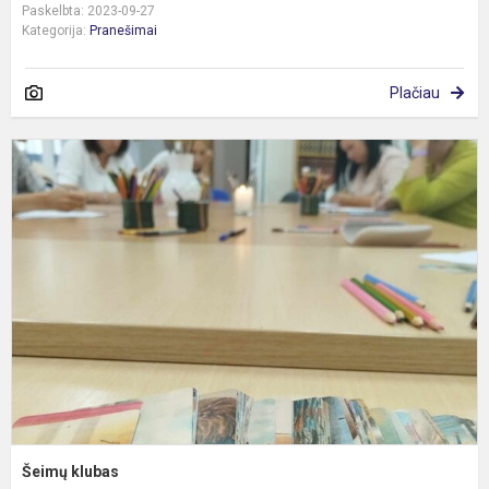
Paskelbta: 2023-09-27
Kategorija:
Pranešimai
Plačiau
Š
k
Šeimų klubas