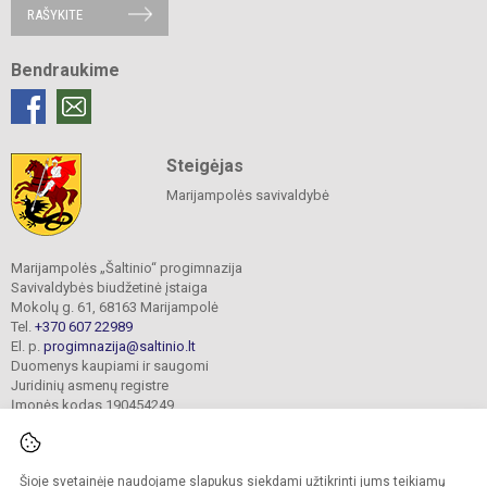
RAŠYKITE
Bendraukime
Steigėjas
Marijampolės savivaldybė
Marijampolės „Šaltinio“ progimnazija
Savivaldybės biudžetinė įstaiga
Mokolų g. 61, 68163 Marijampolė
Tel.
+370 607 22989
El. p.
progimnazija@saltinio.lt
Duomenys kaupiami ir saugomi
Juridinių asmenų registre
Įmonės kodas 190454249
Šioje svetainėje naudojame slapukus siekdami užtikrinti jums teikiamų
© 2024. Marijampolės „Šaltinio“ progimnazija. Visos teisės saugomos.