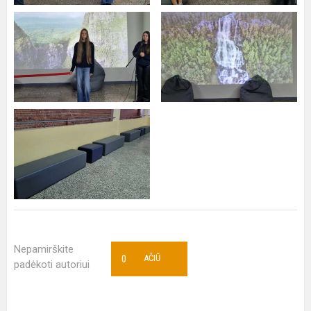
Nepamirškite
0
AČIŪ
padėkoti autoriui