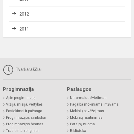
2012
2011
Tvarkaraščiai
Progimnazija
Paslaugos
Apie progimnaziją
Neformalus švietimas
Vizija, misija, vertybės
Pagalba mokiniams ir tėvams
Pasiekimai ir pažanga
Mokinių pavėžėjimas
Progimnazijos simboliai
Mokinių maitinimas
Progimnazijos himnas
Patalpų nuoma
Tradiciniai renginiai
Biblioteka