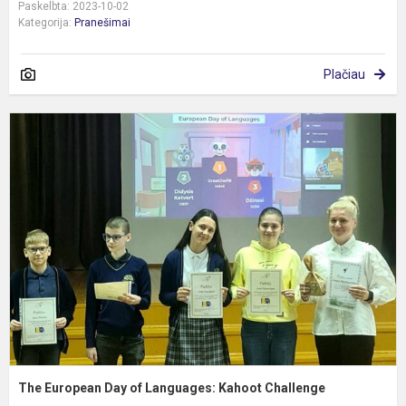
Paskelbta: 2023-10-02
Kategorija:
Pranešimai
Plačiau
T
E
D
o
L
K
C
The European Day of Languages: Kahoot Challenge