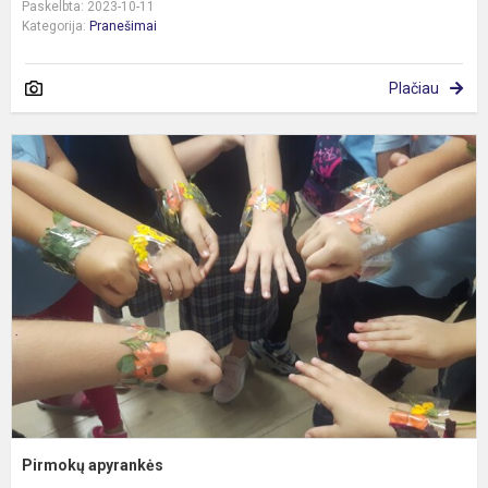
Paskelbta: 2023-10-11
Kategorija:
Pranešimai
Plačiau
P
a
Pirmokų apyrankės