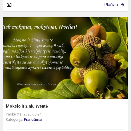
Plačiau
M
ir
ž
š
Mokslo ir žinių šventė
Paskelbta: 2023-08-24
Kategorija:
Pranešimai