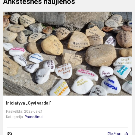
Ankstesnės naujienos
I
„
v
Iniciatyva „Gyvi vardai”
Paskelbta: 2023-09-21
Kategorija:
Pranešimai
Plačiau