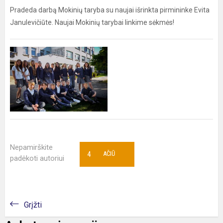
Pradeda darbą Mokinių taryba su naujai išrinkta pirmininke Evita
Janulevičiūte. Naujai Mokinių tarybai linkime sėkmės!
Nepamirškite
4
AČIŪ
padėkoti autoriui
Grįžti