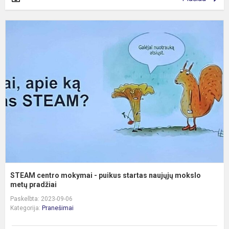
S
c
m
-
p
s
n
m
m
p.
STEAM centro mokymai - puikus startas naujųjų mokslo
metų pradžiai
Paskelbta: 2023-09-06
Kategorija:
Pranešimai