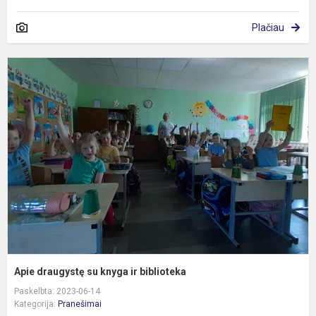
Plačiau
A
d
s
k
ir
b
Apie draugystę su knyga ir biblioteka
Paskelbta: 2023-06-14
Kategorija:
Pranešimai