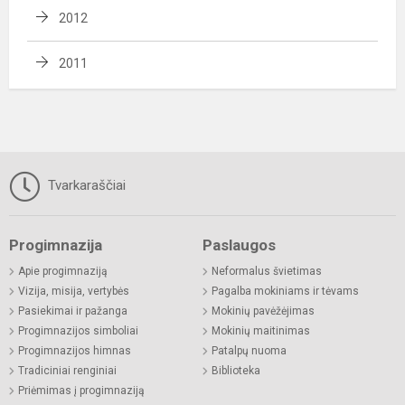
2012
2011
Tvarkaraščiai
Progimnazija
Paslaugos
Apie progimnaziją
Neformalus švietimas
Vizija, misija, vertybės
Pagalba mokiniams ir tėvams
Pasiekimai ir pažanga
Mokinių pavėžėjimas
Progimnazijos simboliai
Mokinių maitinimas
Progimnazijos himnas
Patalpų nuoma
Tradiciniai renginiai
Biblioteka
Priėmimas į progimnaziją