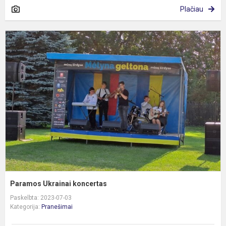
Plačiau
P
U
k
Paramos Ukrainai koncertas
Paskelbta: 2023-07-03
Kategorija:
Pranešimai