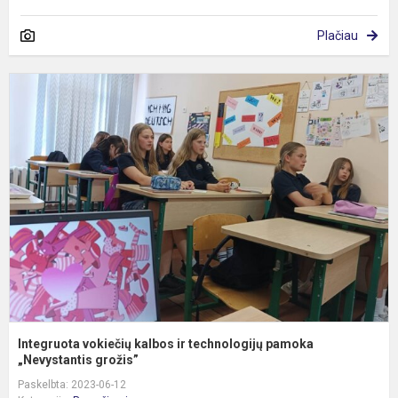
Plačiau
I
v
k
ir
t
p
„
Integruota vokiečių kalbos ir technologijų pamoka
„Nevystantis grožis”
Paskelbta: 2023-06-12