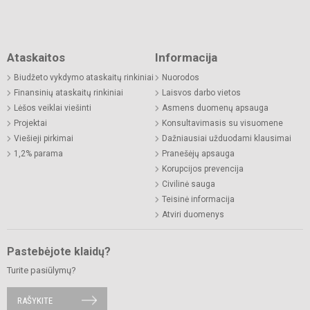
Ataskaitos
Informacija
Biudžeto vykdymo ataskaitų rinkiniai
Nuorodos
Finansinių ataskaitų rinkiniai
Laisvos darbo vietos
Lėšos veiklai viešinti
Asmens duomenų apsauga
Projektai
Konsultavimasis su visuomene
Viešieji pirkimai
Dažniausiai užduodami klausimai
1,2% parama
Pranešėjų apsauga
Korupcijos prevencija
Civilinė sauga
Teisinė informacija
Atviri duomenys
Pastebėjote klaidų?
Turite pasiūlymų?
RAŠYKITE