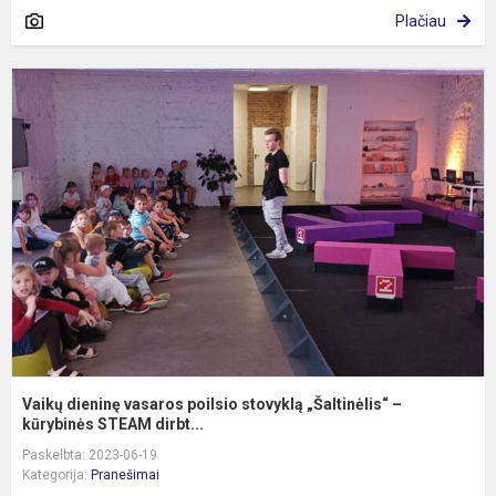
Plačiau
V
d
v
p
s
„
–
k
Vaikų dieninę vasaros poilsio stovyklą „Šaltinėlis“ –
kūrybinės STEAM dirbt...
Paskelbta: 2023-06-19
Kategorija:
Pranešimai