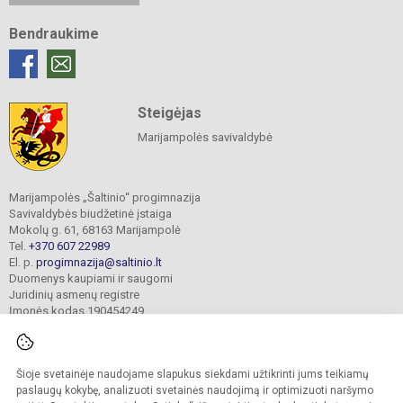
Bendraukime
Steigėjas
Marijampolės savivaldybė
Marijampolės „Šaltinio“ progimnazija
Savivaldybės biudžetinė įstaiga
Mokolų g. 61, 68163 Marijampolė
Tel.
+370 607 22989
El. p.
progimnazija@saltinio.lt
Duomenys kaupiami ir saugomi
Juridinių asmenų registre
Įmonės kodas 190454249
Šioje svetainėje naudojame slapukus siekdami užtikrinti jums teikiamų
© 2024. Marijampolės „Šaltinio“ progimnazija. Visos teisės saugomos.
Kopijuoti turinį be raštiško gimnazijos sutikimo griežtai draudžiama.
paslaugų kokybę, analizuoti svetainės naudojimą ir optimizuoti naršymo