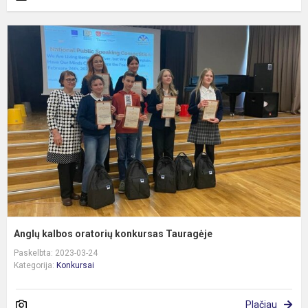
A
k
o
k
T
Anglų kalbos oratorių konkursas Tauragėje
Paskelbta: 2023-03-24
Kategorija:
Konkursai
Plačiau