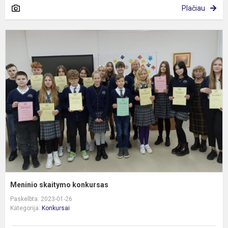
Plačiau
M
s
k
Meninio skaitymo konkursas
Paskelbta: 2023-01-26
Kategorija:
Konkursai