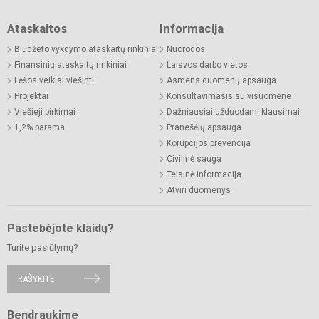
Ataskaitos
Informacija
Biudžeto vykdymo ataskaitų rinkiniai
Nuorodos
Finansinių ataskaitų rinkiniai
Laisvos darbo vietos
Lėšos veiklai viešinti
Asmens duomenų apsauga
Projektai
Konsultavimasis su visuomene
Viešieji pirkimai
Dažniausiai užduodami klausimai
1,2% parama
Pranešėjų apsauga
Korupcijos prevencija
Civilinė sauga
Teisinė informacija
Atviri duomenys
Pastebėjote klaidų?
Turite pasiūlymų?
RAŠYKITE
Bendraukime