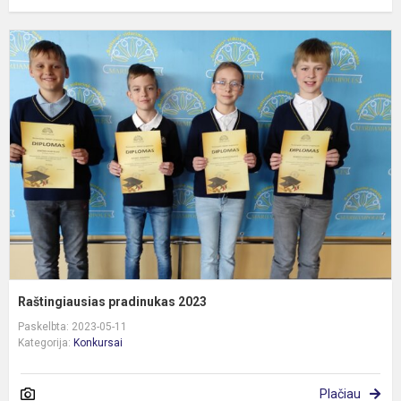
R
p
2
Raštingiausias pradinukas 2023
Paskelbta: 2023-05-11
Kategorija:
Konkursai
Plačiau