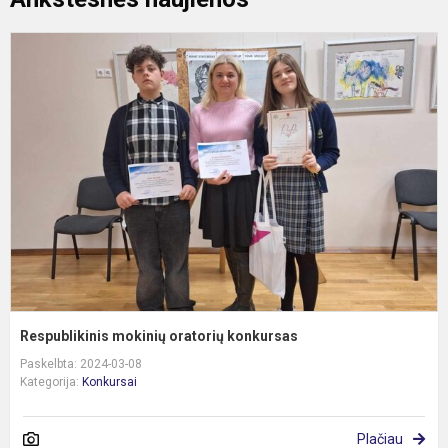
R
m
o
k
Respublikinis mokinių oratorių konkursas
Paskelbta: 2024-03-08
Kategorija:
Konkursai
Plačiau