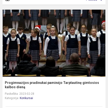
P
p
p
T
g
ka
Progimnazijos pradinukai paminėjo Tarptautinę gimtosios
kalbos dieną
Paskelbta: 2023-02-28
Kategorija:
Konkursai