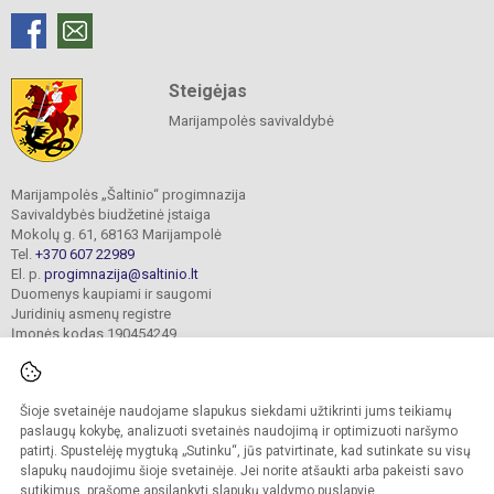
Steigėjas
Marijampolės savivaldybė
Marijampolės „Šaltinio“ progimnazija
Savivaldybės biudžetinė įstaiga
Mokolų g. 61, 68163 Marijampolė
Tel.
+370 607 22989
El. p.
progimnazija@saltinio.lt
Duomenys kaupiami ir saugomi
Juridinių asmenų registre
Įmonės kodas 190454249
Šioje svetainėje naudojame slapukus siekdami užtikrinti jums teikiamų
© 2024. Marijampolės „Šaltinio“ progimnazija. Visos teisės saugomos.
Kopijuoti turinį be raštiško gimnazijos sutikimo griežtai draudžiama.
paslaugų kokybę, analizuoti svetainės naudojimą ir optimizuoti naršymo
patirtį. Spustelėję mygtuką „Sutinku“, jūs patvirtinate, kad sutinkate su visų
Prieinamumo paraiška
Slapukų valdymas
slapukų naudojimu šioje svetainėje. Jei norite atšaukti arba pakeisti savo
sutikimus, prašome apsilankyti
slapukų valdymo puslapyje
.