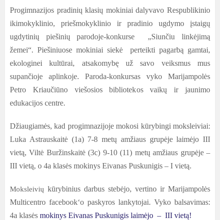
Progimnazijos pradinių klasių mokiniai dalyvavo Respublikinio
ikimokyklinio, priešmokyklinio ir pradinio ugdymo įstaigų
ugdytinių piešinių parodoje-konkurse „Siunčiu linkėjimą
žemei“. Piešiniuose mokiniai siekė
perteikti pagarbą gamtai,
ekologinei kultūrai, atsakomybę už savo veiksmus mus
supančioje aplinkoje. Paroda-konkursas vyko
Marijampolės
Petro Kriaučiūno viešosios bibliotekos vaikų ir jaunimo
edukacijos centre.
Džiaugiamės, kad progimnazijoje mokosi kūrybingi moksleiviai:
Luka Astrauskaitė (1a) 7-8 metų amžiaus grupėje laimėjo III
vietą, Viltė Buržinskaitė (3c) 9-10 (11) metų amžiaus grupėje –
III vietą, o 4a klasės mokinys Eivanas Puskunigis – I vietą.
kūrybinius darbus stebėjo, vertino ir Marijampolės
Moksleivių
Multicentro facebook‘o paskyros lankytojai. Vyko balsavimas:
4a klasės
mokinys Eivanas Puskunigis laimėjo – III vietą!