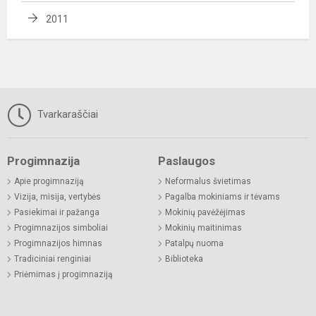
2011
Tvarkaraščiai
Progimnazija
Paslaugos
Apie progimnaziją
Neformalus švietimas
Vizija, misija, vertybės
Pagalba mokiniams ir tėvams
Pasiekimai ir pažanga
Mokinių pavėžėjimas
Progimnazijos simboliai
Mokinių maitinimas
Progimnazijos himnas
Patalpų nuoma
Tradiciniai renginiai
Biblioteka
Priėmimas į progimnaziją