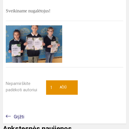
Sveikiname nugalėtojus!
Nepamirškite
1
AČIŪ
padėkoti autoriui
Grįžti
Ankstesnės naujienos