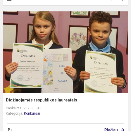
D
r
l
Didžiuojamės respublikos laureatais
Paskelbta: 2023-03-15
Kategorija:
Konkursai
Plačiau