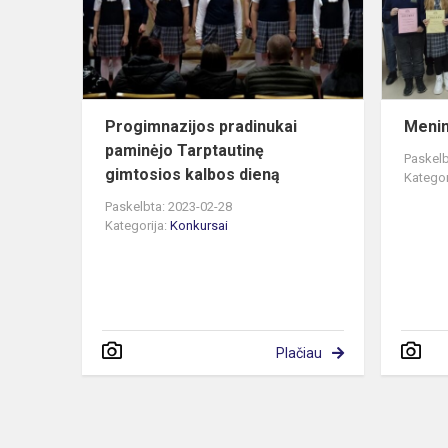
gimtosios
kal...
Progimnazijos pradinukai
Menin
paminėjo Tarptautinę
Paskelb
gimtosios kalbos dieną
Kategor
Paskelbta: 2023-02-28
Kategorija:
Konkursai
Plačiau