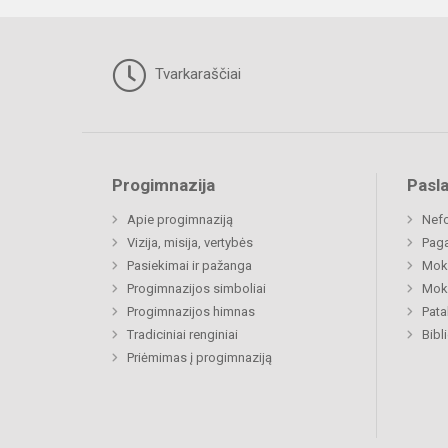
Tvarkaraščiai
Progimnazija
Pasl
Apie progimnaziją
Nefo
Vizija, misija, vertybės
Paga
Pasiekimai ir pažanga
Moki
Progimnazijos simboliai
Moki
Progimnazijos himnas
Pat
Tradiciniai renginiai
Bibl
Priėmimas į progimnaziją