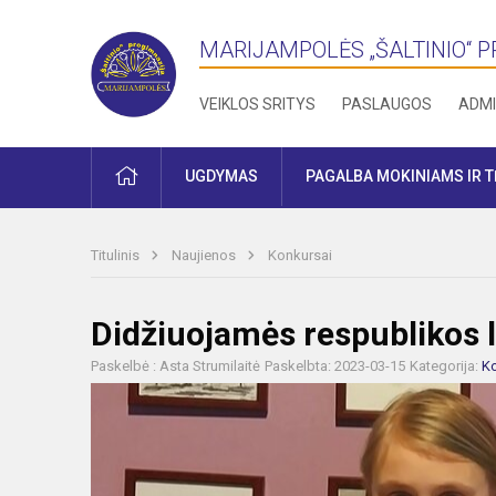
MARIJAMPOLĖS „ŠALTINIO“ 
VEIKLOS SRITYS
PASLAUGOS
ADMI
PRADŽIA
UGDYMAS
PAGALBA MOKINIAMS IR 
Titulinis
Naujienos
Konkursai
Didžiuojamės respublikos 
Paskelbė : Asta Strumilaitė
Paskelbta: 2023-03-15
Kategorija:
Ko