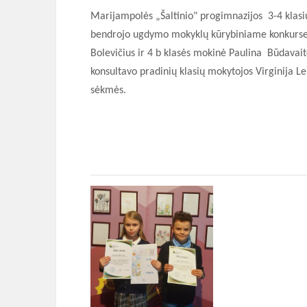
Marijampolės „Šaltinio" progimnazijos 3-4 klasių
bendrojo ugdymo mokyklų kūrybiniame konkurse
Bolevičius ir 4 b klasės mokinė Paulina Būdavai
konsultavo pradinių klasių mokytojos Virginija Le
sėkmės.