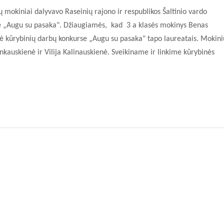
 mokiniai dalyvavo Raseinių rajono ir respublikos Šaltinio vardo
 „Augu su pasaka". Džiaugiamės, kad 3 a klasės mokinys Benas
tė kūrybinių darbų konkurse „Augu su pasaka" tapo laureatais. Mokini
nkauskienė ir Vilija Kalinauskienė. Sveikiname ir linkime kūrybinės