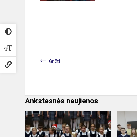
Grįžti
Ankstesnės naujienos
Progimnazi
pradinukai
paminėjo
Tarptautinę