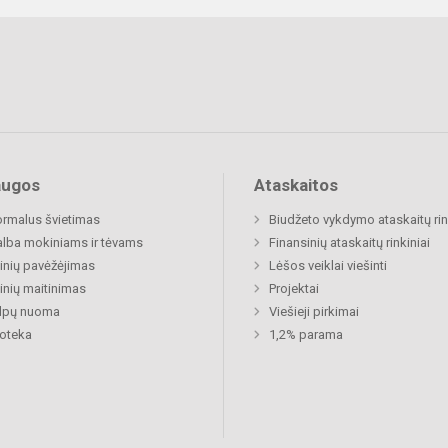
augos
Ataskaitos
rmalus švietimas
Biudžeto vykdymo ataskaitų rin
lba mokiniams ir tėvams
Finansinių ataskaitų rinkiniai
nių pavėžėjimas
Lėšos veiklai viešinti
nių maitinimas
Projektai
alpų nuoma
Viešieji pirkimai
ioteka
1,2% parama