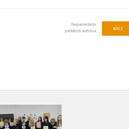
Nepamirškite
2
AČIŪ
padėkoti autoriui
jos
Meninio
skaitymo
konkursas