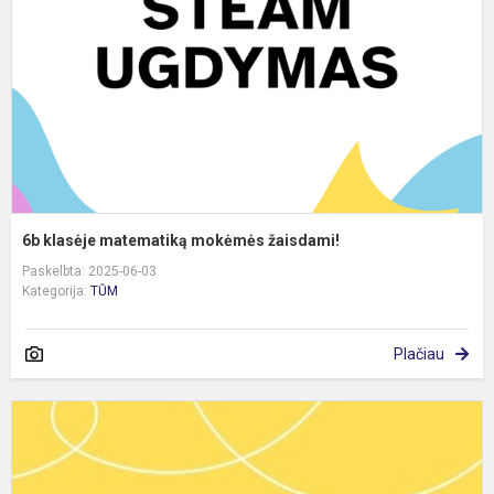
ž
6b klasėje matematiką mokėmės žaisdami!
Paskelbta: 2025-06-03
Kategorija:
TŪM
Plačiau
S
Š