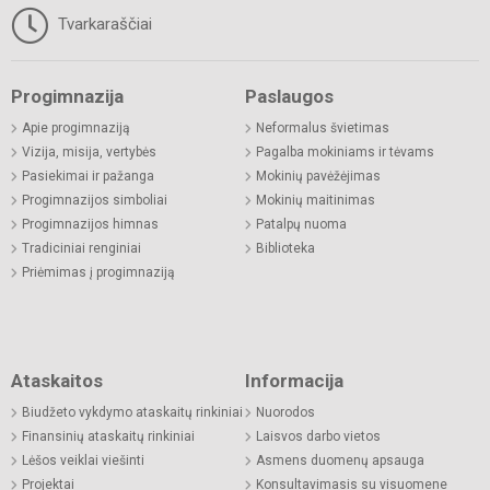
Tvarkaraščiai
Progimnazija
Paslaugos
Apie progimnaziją
Neformalus švietimas
Vizija, misija, vertybės
Pagalba mokiniams ir tėvams
Pasiekimai ir pažanga
Mokinių pavėžėjimas
Progimnazijos simboliai
Mokinių maitinimas
Progimnazijos himnas
Patalpų nuoma
Tradiciniai renginiai
Biblioteka
Priėmimas į progimnaziją
Ataskaitos
Informacija
Biudžeto vykdymo ataskaitų rinkiniai
Nuorodos
Finansinių ataskaitų rinkiniai
Laisvos darbo vietos
Lėšos veiklai viešinti
Asmens duomenų apsauga
Projektai
Konsultavimasis su visuomene