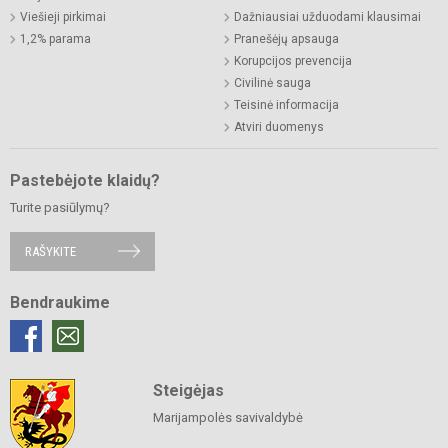
Viešieji pirkimai
Dažniausiai užduodami klausimai
1,2% parama
Pranešėjų apsauga
Korupcijos prevencija
Civilinė sauga
Teisinė informacija
Atviri duomenys
Pastebėjote klaidų?
Turite pasiūlymų?
RAŠYKITE
Bendraukime
Steigėjas
Marijampolės savivaldybė