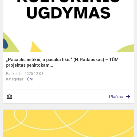
(
R
–
T
pr
„Pasauliu netikiu, o pasaka tikiu“ (H. Radauskas) – TŪM
projektas penktokam...
Paskelbta: 2025-12-03
Kategorija:
TŪM
Plačiau
K
m
d