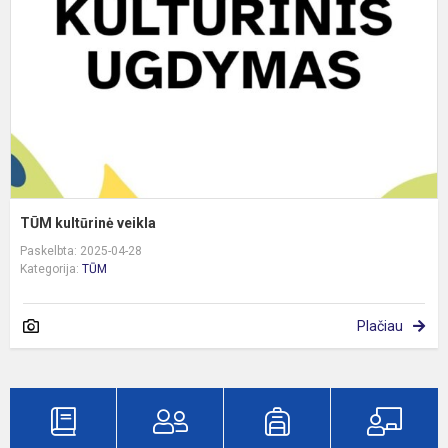
TŪM kultūrinė veikla
Paskelbta: 2025-04-28
Kategorija:
TŪM
Plačiau