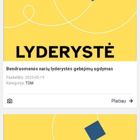
u
Bendruomenės narių lyderystės gebėjimų ugdymas
Paskelbta: 2025-05-19
Kategorija:
TŪM
Plačiau
B
n
l
g