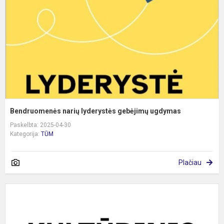
u
Bendruomenės narių lyderystės gebėjimų ugdymas
Paskelbta: 2025-04-30
Kategorija:
TŪM
Plačiau
T
k
v