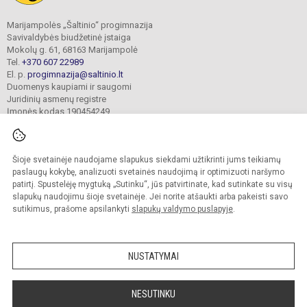
Marijampolės „Šaltinio“ progimnazija
Savivaldybės biudžetinė įstaiga
Mokolų g. 61, 68163 Marijampolė
Tel.
+370 607 22989
El. p.
progimnazija@saltinio.lt
Duomenys kaupiami ir saugomi
Juridinių asmenų registre
Įmonės kodas 190454249
Šioje svetainėje naudojame slapukus siekdami užtikrinti jums teikiamų
© 2024. Marijampolės „Šaltinio“ progimnazija. Visos teisės saugomos.
Kopijuoti turinį be raštiško gimnazijos sutikimo griežtai draudžiama.
paslaugų kokybę, analizuoti svetainės naudojimą ir optimizuoti naršymo
patirtį. Spustelėję mygtuką „Sutinku“, jūs patvirtinate, kad sutinkate su visų
Prieinamumo paraiška
Slapukų valdymas
slapukų naudojimu šioje svetainėje. Jei norite atšaukti arba pakeisti savo
sutikimus, prašome apsilankyti
slapukų valdymo puslapyje
.
Sumanus būdas atnaujinti
mokyklos interneto
svetainę
NUSTATYMAI
NESUTINKU