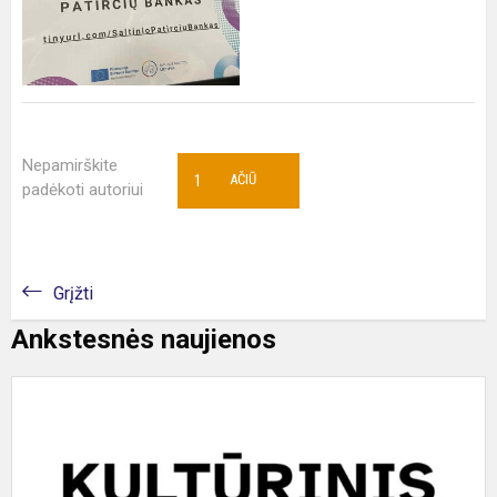
Nepamirškite
1
AČIŪ
padėkoti autoriui
Grįžti
Ankstesnės naujienos
„
n
o
p
t