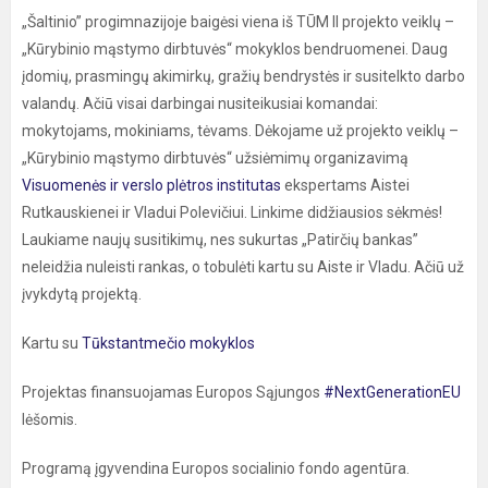
„Šaltinio” progimnazijoje baigėsi viena iš TŪM II projekto veiklų –
„Kūrybinio mąstymo dirbtuvės“ mokyklos bendruomenei. Daug
įdomių, prasmingų akimirkų, gražių bendrystės ir susitelkto darbo
valandų. Ačiū visai darbingai nusiteikusiai komandai:
mokytojams, mokiniams, tėvams. Dėkojame už projekto veiklų –
„Kūrybinio mąstymo dirbtuvės“ užsiėmimų organizavimą
Visuomenės ir verslo plėtros institutas
ekspertams Aistei
Rutkauskienei ir Vladui Polevičiui. Linkime didžiausios sėkmės!
Laukiame naujų susitikimų, nes sukurtas „Patirčių bankas”
neleidžia nuleisti rankas, o tobulėti kartu su Aiste ir Vladu. Ačiū už
įvykdytą projektą.
Kartu su
Tūkstantmečio mokyklos
Projektas finansuojamas Europos Sąjungos
#NextGenerationEU
lėšomis.
Programą įgyvendina Europos socialinio fondo agentūra.