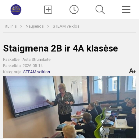
Paieška
Men
Titulinis
Naujienos
STEAM veiklos
Staigmena 2B ir 4A klasėse
Paskelbė : Asta Strumilaitė
Paskelbta: 2026-05-14
Kategorija:
STEAM veiklos