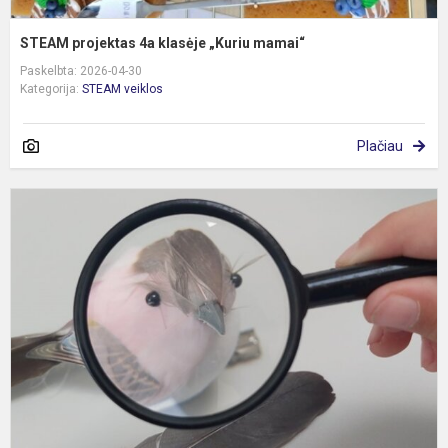
STEAM projektas 4a klasėje „Kuriu mamai“
Paskelbta: 2026-04-30
Kategorija:
STEAM veiklos
Plačiau
S
p
„
p