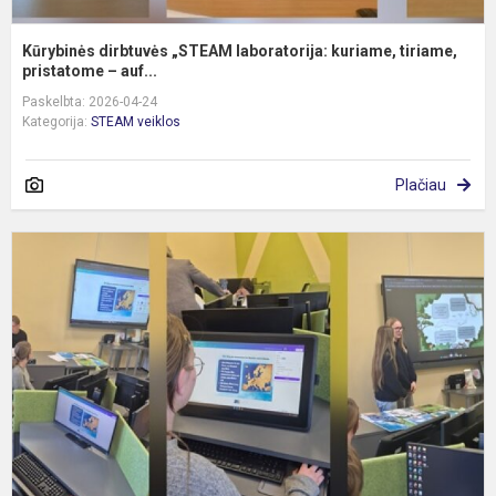
Kūrybinės dirbtuvės „STEAM laboratorija: kuriame, tiriame,
pristatome – auf...
Paskelbta: 2026-04-24
Kategorija:
STEAM veiklos
Plačiau
G
n
š
b
p