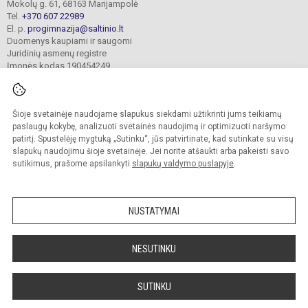
Mokolų g. 61, 68163 Marijampolė
Tel.
+370 607 22989
El. p.
progimnazija@saltinio.lt
Duomenys kaupiami ir saugomi
Juridinių asmenų registre
Įmonės kodas 190454249
Šioje svetainėje naudojame slapukus siekdami užtikrinti jums teikiamų
© 2024. Marijampolės „Šaltinio“ progimnazija. Visos teisės saugomos.
Kopijuoti turinį be raštiško gimnazijos sutikimo griežtai draudžiama.
paslaugų kokybę, analizuoti svetainės naudojimą ir optimizuoti naršymo
patirtį. Spustelėję mygtuką „Sutinku“, jūs patvirtinate, kad sutinkate su visų
Prieinamumo paraiška
Slapukų valdymas
slapukų naudojimu šioje svetainėje. Jei norite atšaukti arba pakeisti savo
sutikimus, prašome apsilankyti
slapukų valdymo puslapyje
.
Sumanus būdas atnaujinti
mokyklos interneto
svetainę
NUSTATYMAI
NESUTINKU
SUTINKU