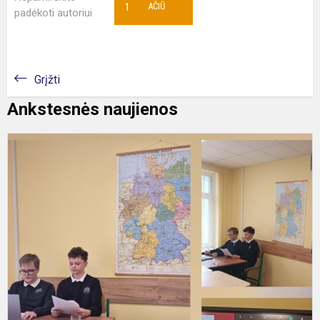
1
AČIŪ
padėkoti autoriui
Grįžti
Ankstesnės naujienos
M
m
–
t
k
d