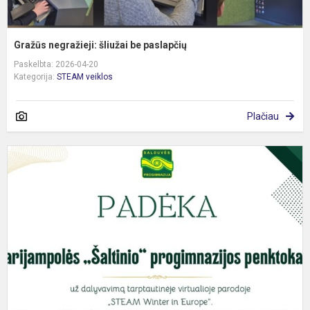
Gražūs negražieji: šliužai be paslapčių
Paskelbta: 2026-04-20
Kategorija:
STEAM veiklos
Plačiau
V
p
„
w
i
E