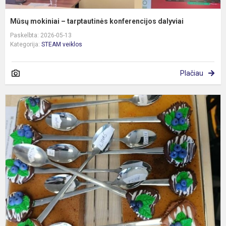
Mūsų mokiniai – tarptautinės konferencijos dalyviai
Paskelbta: 2026-05-13
Kategorija:
STEAM veiklos
Plačiau
S
p
4
k
„
m