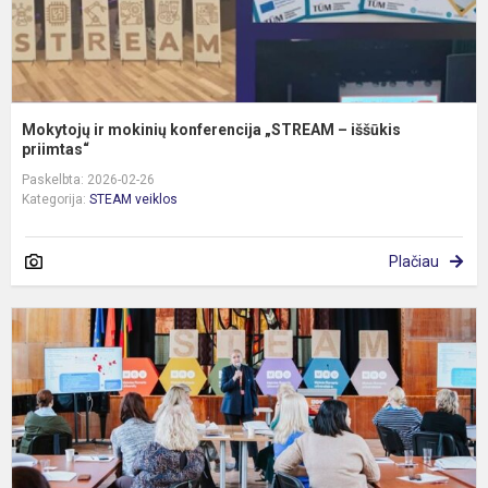
Mokytojų ir mokinių konferencija „STREAM – iššūkis
priimtas“
Paskelbta: 2026-02-26
Kategorija:
STEAM veiklos
Plačiau
Ž
m
s
„
K
r
p