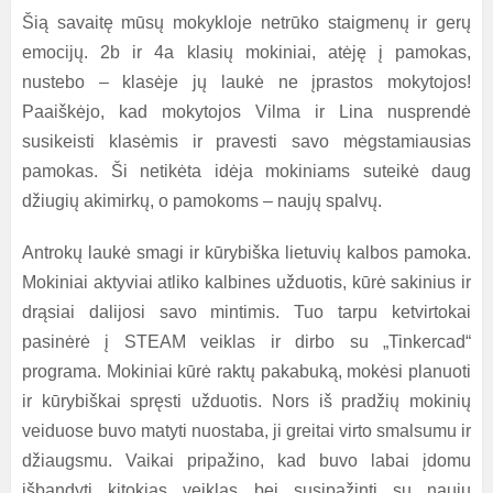
Šią savaitę mūsų mokykloje netrūko staigmenų ir gerų
emocijų. 2b ir 4a klasių mokiniai, atėję į pamokas,
nustebo – klasėje jų laukė ne įprastos mokytojos!
Paaiškėjo, kad mokytojos Vilma ir Lina nusprendė
susikeisti klasėmis ir pravesti savo mėgstamiausias
pamokas. Ši netikėta idėja mokiniams suteikė daug
džiugių akimirkų, o pamokoms – naujų spalvų.
Antrokų laukė smagi ir kūrybiška lietuvių kalbos pamoka.
Mokiniai aktyviai atliko kalbines užduotis, kūrė sakinius ir
drąsiai dalijosi savo mintimis. Tuo tarpu ketvirtokai
pasinėrė į STEAM veiklas ir dirbo su „Tinkercad“
programa. Mokiniai kūrė raktų pakabuką, mokėsi planuoti
ir kūrybiškai spręsti užduotis. Nors iš pradžių mokinių
veiduose buvo matyti nuostaba, ji greitai virto smalsumu ir
džiaugsmu. Vaikai pripažino, kad buvo labai įdomu
išbandyti kitokias veiklas bei susipažinti su nauju