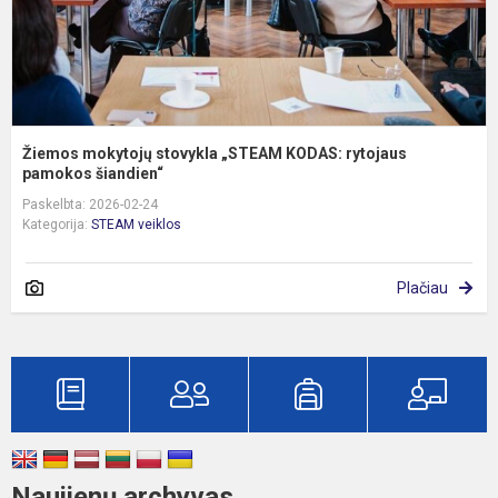
ši
Žiemos mokytojų stovykla „STEAM KODAS: rytojaus
pamokos šiandien“
Paskelbta: 2026-02-24
Kategorija:
STEAM veiklos
Plačiau
Naujienų archyvas