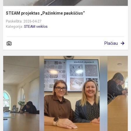
STEAM projektas „Pažinkime paukščius“
Paskelbta: 2026-04-27
Kategorija:
STEAM veiklos
Plačiau
K
d
„
l
k
ti