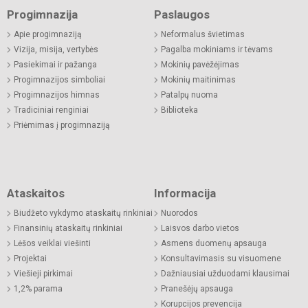
Progimnazija
Paslaugos
Apie progimnaziją
Neformalus švietimas
Vizija, misija, vertybės
Pagalba mokiniams ir tėvams
Pasiekimai ir pažanga
Mokinių pavėžėjimas
Progimnazijos simboliai
Mokinių maitinimas
Progimnazijos himnas
Patalpų nuoma
Tradiciniai renginiai
Biblioteka
Priėmimas į progimnaziją
Ataskaitos
Informacija
Biudžeto vykdymo ataskaitų rinkiniai
Nuorodos
Finansinių ataskaitų rinkiniai
Laisvos darbo vietos
Lėšos veiklai viešinti
Asmens duomenų apsauga
Projektai
Konsultavimasis su visuomene
Viešieji pirkimai
Dažniausiai užduodami klausimai
1,2% parama
Pranešėjų apsauga
Korupcijos prevencija