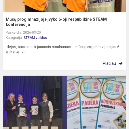
Mūsų progimnazijoje įvyko 6-oji respublikinė STEAM
konferencija
Paskelbta: 2026-03-20
Kategorija:
STEAM veiklos
Idėjos, atradimai ir jaunasis smalsumas – mūsų progimnazijoje jau 6-
ajį kartą nu...
Plačiau
M
ir
m
k
„
–
i
p