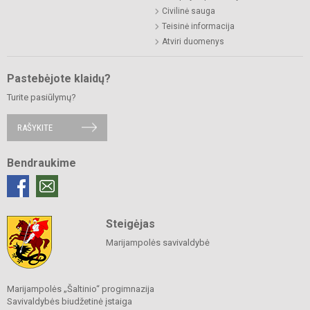
Civilinė sauga
Teisinė informacija
Atviri duomenys
Pastebėjote klaidų?
Turite pasiūlymų?
RAŠYKITE
Bendraukime
Steigėjas
Marijampolės savivaldybė
Marijampolės „Šaltinio“ progimnazija
Savivaldybės biudžetinė įstaiga