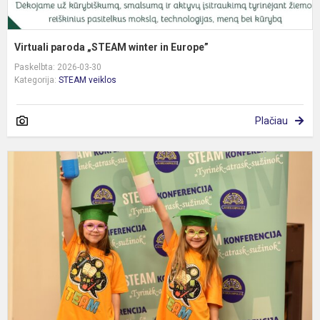
Virtuali paroda „STEAM winter in Europe”
Paskelbta: 2026-03-30
Kategorija:
STEAM veiklos
Plačiau
M
p
į
6
oj
r
S
k