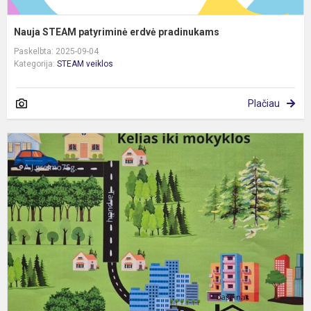
Nauja STEAM patyriminė erdvė pradinukams
Paskelbta: 2025-09-04
Kategorija:
STEAM veiklos
Plačiau
Į
m
–
t