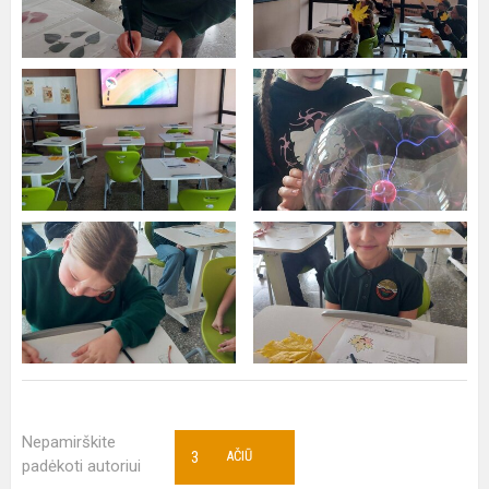
Nepamirškite
3
AČIŪ
padėkoti autoriui