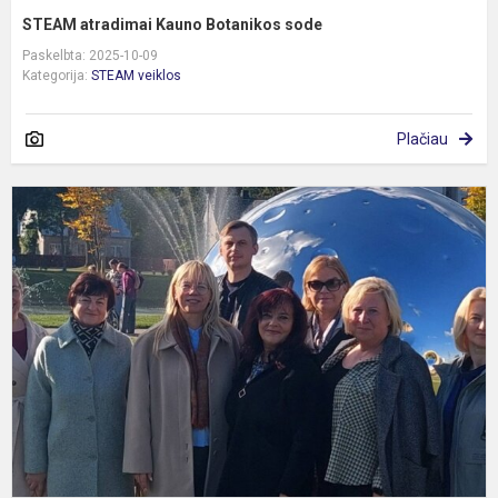
STEAM atradimai Kauno Botanikos sode
Paskelbta: 2025-10-09
Kategorija:
STEAM veiklos
Plačiau
N
S
p
ir
į