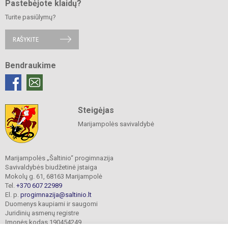
Pastebėjote klaidų?
Turite pasiūlymų?
RAŠYKITE
Bendraukime
Steigėjas
Marijampolės savivaldybė
Marijampolės „Šaltinio“ progimnazija
Savivaldybės biudžetinė įstaiga
Mokolų g. 61, 68163 Marijampolė
Tel.
+370 607 22989
El. p.
progimnazija@saltinio.lt
Duomenys kaupiami ir saugomi
Juridinių asmenų registre
Įmonės kodas 190454249