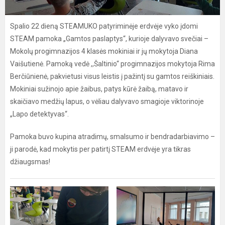
Spalio 22 dieną STEAMUKO patyriminėje erdvėje vyko įdomi
STEAM pamoka „Gamtos paslaptys“, kurioje dalyvavo svečiai –
Mokolų progimnazijos 4 klasės mokiniai ir jų mokytoja Diana
Vaišutienė. Pamoką vedė ,,Šaltinio‘‘ progimnazijos mokytoja Rima
Berčiūnienė, pakvietusi visus leistis į pažintį su gamtos reiškiniais.
Mokiniai sužinojo apie žaibus, patys kūrė žaibą, matavo ir
skaičiavo medžių lapus, o vėliau dalyvavo smagioje viktorinoje
„Lapo detektyvas“.
Pamoka buvo kupina atradimų, smalsumo ir bendradarbiavimo –
ji parodė, kad mokytis per patirtį STEAM erdvėje yra tikras
džiaugsmas!