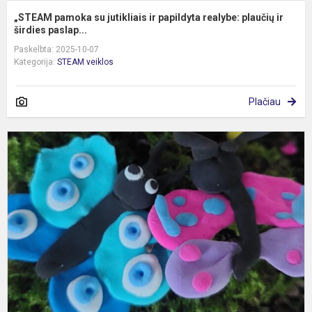
„STEAM pamoka su jutikliais ir papildyta realybe: plaučių ir
širdies paslap...
Paskelbta: 2025-10-07
Kategorija:
STEAM veiklos
Plačiau
S
p
1
k