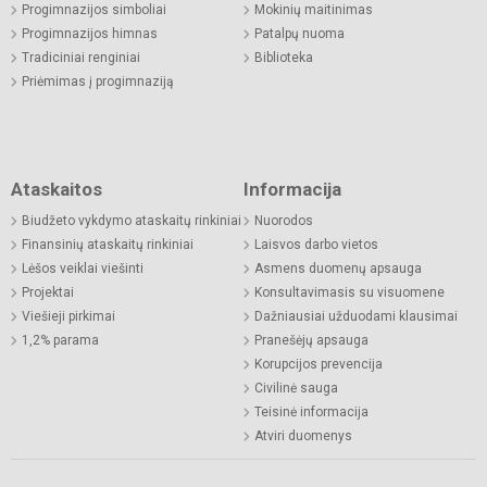
Progimnazijos simboliai
Mokinių maitinimas
Progimnazijos himnas
Patalpų nuoma
Tradiciniai renginiai
Biblioteka
Priėmimas į progimnaziją
Ataskaitos
Informacija
Biudžeto vykdymo ataskaitų rinkiniai
Nuorodos
Finansinių ataskaitų rinkiniai
Laisvos darbo vietos
Lėšos veiklai viešinti
Asmens duomenų apsauga
Projektai
Konsultavimasis su visuomene
Viešieji pirkimai
Dažniausiai užduodami klausimai
1,2% parama
Pranešėjų apsauga
Korupcijos prevencija
Civilinė sauga
Teisinė informacija
Atviri duomenys