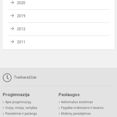
2020
2019
2012
2011
Tvarkaraščiai
Progimnazija
Paslaugos
Apie progimnaziją
Neformalus švietimas
Vizija, misija, vertybės
Pagalba mokiniams ir tėvams
Pasiekimai ir pažanga
Mokinių pavėžėjimas