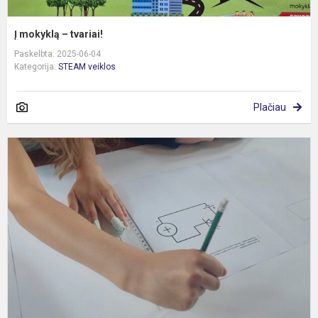
Į mokyklą – tvariai!
Paskelbta: 2025-06-04
Kategorija:
STEAM veiklos
Plačiau
S
k
4
–
t
k