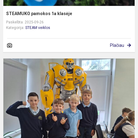
STEAMUKO pamokos 1a klasėje
Paskelbta: 2025-09-26
Kategorija:
STEAM veiklos
Plačiau
T
S
v