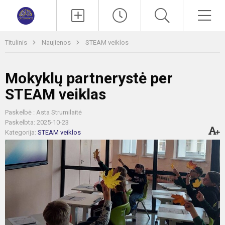
Paieška
Men
Titulinis
Naujienos
STEAM veiklos
Mokyklų partnerystė per
STEAM veiklas
Paskelbė : Asta Strumilaitė
Paskelbta: 2025-10-23
Kategorija:
STEAM veiklos