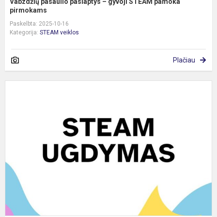
Vabzdžių pasaulio paslaptys – gyvoji STEAM pamoka
pirmokams
Paskelbta: 2025-10-16
Kategorija:
STEAM veiklos
Plačiau
S
a
K
B
s