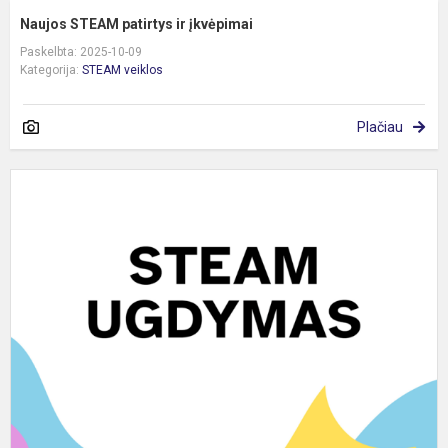
Naujos STEAM patirtys ir įkvėpimai
Paskelbta: 2025-10-09
Kategorija:
STEAM veiklos
Plačiau
„
p
s
j
ir
p
r
p
i..