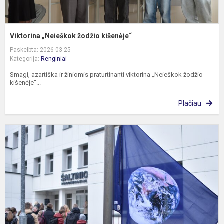
Viktorina „Neieškok žodžio kišenėje“
Paskelbta: 2026-03-25
Kategorija:
Renginiai
Smagi, azartiška ir žiniomis praturtinanti viktorina „Neieškok žodžio
kišenėje“...
Plačiau
P
Ž
d
m