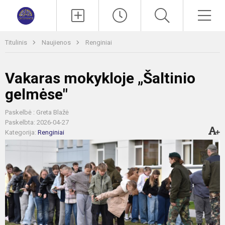
Paieška
Men
Titulinis
Naujienos
Renginiai
Vakaras mokykloje „Šaltinio
gelmėse"
Paskelbė : Greta Blažė
Paskelbta: 2026-04-27
Kategorija:
Renginiai