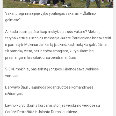
Vakar progimnazijoje vyko ypatingas vakaras – „Šaltinio
gelmėse“
Ar kada susimąstėte, kaip mokykla atrodo vakare? Mokinių
taryba kartu su istorijos mokytoja Jūrate Pautieniene kvietė ateiti
ir pamatyti. Mokiniai dar kartą įsitikino, kad mokykla gali būti ne
tik pamokų vieta, bet ir erdvė smagiam, kūrybiškam bei
prasmingam laisvalaikiui su bendraminčiais
5-8 kl. mokiniai, pasiskirstę į grupes, išbandė save įvairiose
veiklose:
Dalyvavo Šaulių sąjungos organizuotose komandinėse
užduotyse;
Lavino kūrybiškumą kurdami istorijas verslumo veiklose su
Šarūnė Petrošiūtė ir Jolanta Dumbliauskienė;