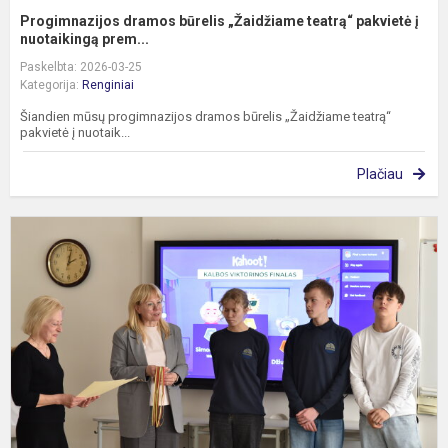
Progimnazijos dramos būrelis „Žaidžiame teatrą“ pakvietė į
nuotaikingą prem...
Paskelbta: 2026-03-25
Kategorija:
Renginiai
Šiandien mūsų progimnazijos dramos būrelis „Žaidžiame teatrą“
pakvietė į nuotaik...
Plačiau
V
„
ž
k