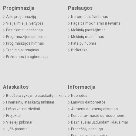
Progimnazija
Paslaugos
Apie progimnaziją
Neformalus švietimas
Vizija, misija, vertybės
Pagalba mokiniams ir tėvams
Pasiekimai ir pažanga
Mokinių pavėžėjimas
Progimnazijos simboliai
Mokinių maitinimas
Progimnazijos himnas
Patalpų nuoma
Tradiciniai renginiai
Biblioteka
Priėmimas į progimnaziją
Ataskaitos
Informacija
Biudžeto vykdymo ataskaitų rinkiniai
Nuorodos
Finansinių ataskaitų rinkiniai
Laisvos darbo vietos
Lėšos veiklai viešinti
Asmens duomenų apsauga
Projektai
Konsultavimasis su visuomene
Viešieji pirkimai
Dažniausiai užduodami klausimai
1,2% parama
Pranešėjų apsauga
Korupcijos prevencija