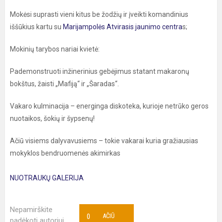
Mokėsi suprasti vieni kitus be žodžių ir įveikti komandinius
iššūkius kartu su
Marijampolės Atvirasis jaunimo centra
s;
Mokinių tarybos nariai kvietė:
Pademonstruoti inžinerinius gebėjimus statant makaronų
bokštus, žaisti „Mafiją“ ir „Šaradas“.
Vakaro kulminacija – energinga diskoteka, kurioje netrūko geros
nuotaikos, šokių ir šypsenų!
Ačiū visiems dalyvavusiems – tokie vakarai kuria gražiausias
mokyklos bendruomenės akimirkas
NUOTRAUKŲ GALERIJA
Nepamirškite
0
AČIŪ
padėkoti autoriui