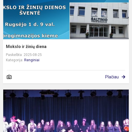
Mokslo ir žinių diena
Paskelbta: 2025-08-25
Kategorija:
Renginiai
Plačiau
P
s
2
m