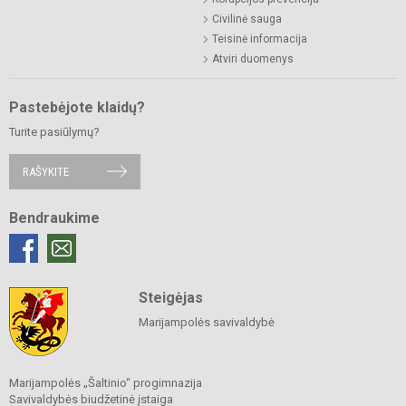
Civilinė sauga
Teisinė informacija
Atviri duomenys
Pastebėjote klaidų?
Turite pasiūlymų?
RAŠYKITE
Bendraukime
Steigėjas
Marijampolės savivaldybė
Marijampolės „Šaltinio“ progimnazija
Savivaldybės biudžetinė įstaiga