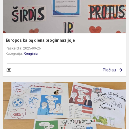
Europos kalbų diena progimnazijoje
Paskelbta: 2025-09-26
Kategorija:
Renginiai
Plačiau
E
k
d
"
O
H
A