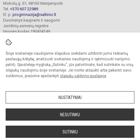
Mokolų g. 61, 68163 Marijampolė
Tel.
+370 607 22989
El. p.
progimnazija@saltinio.lt
Duomenys kaupiami ir saugomi
Juridinių asmenų registre
Įmonės kodas 190454249
Šioje svetainėje naudojame slapukus siekdami užtikrinti jums teikiamų
© 2024. Marijampolės „Šaltinio“ progimnazija. Visos teisės saugomos.
Kopijuoti turinį be raštiško gimnazijos sutikimo griežtai draudžiama.
paslaugų kokybę, analizuoti svetainės naudojimą ir optimizuoti naršymo
patirtį. Spustelėję mygtuką „Sutinku“, jūs patvirtinate, kad sutinkate su visų
Prieinamumo paraiška
Slapukų valdymas
slapukų naudojimu šioje svetainėje. Jei norite atšaukti arba pakeisti savo
sutikimus, prašome apsilankyti
slapukų valdymo puslapyje
.
Sumanus būdas atnaujinti
mokyklos interneto
svetainę
NUSTATYMAI
NESUTINKU
SUTINKU