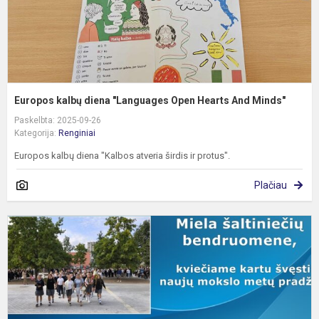
M
Europos kalbų diena "Languages Open Hearts And Minds"
Paskelbta: 2025-09-26
Kategorija:
Renginiai
Europos kalbų diena "Kalbos atveria širdis ir protus".
Plačiau
M
ir
ž
d