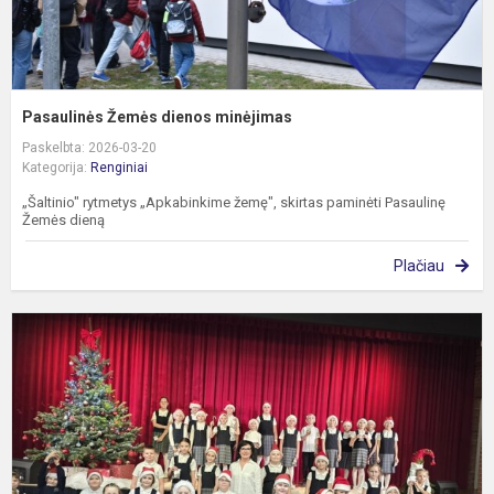
Pasaulinės Žemės dienos minėjimas
Paskelbta: 2026-03-20
Kategorija:
Renginiai
„Šaltinio" rytmetys „Apkabinkime žemę", skirtas paminėti Pasaulinę
Žemės dieną
Plačiau
K
„
b