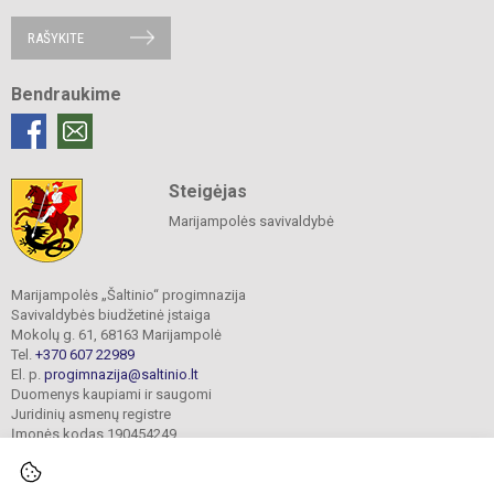
RAŠYKITE
Bendraukime
Steigėjas
Marijampolės savivaldybė
Marijampolės „Šaltinio“ progimnazija
Savivaldybės biudžetinė įstaiga
Mokolų g. 61, 68163 Marijampolė
Tel.
+370 607 22989
El. p.
progimnazija@saltinio.lt
Duomenys kaupiami ir saugomi
Juridinių asmenų registre
Įmonės kodas 190454249