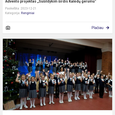
Advento projektas „Sušildykim širdis Kalėdų gerumu“
Paskelbta: 2023-12-21
Kategorija:
Renginiai
Plačiau
J
c
k