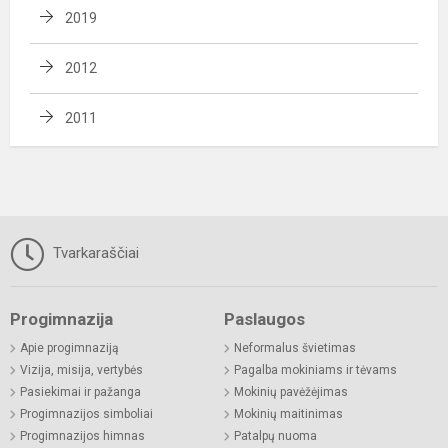
2019
2012
2011
Tvarkaraščiai
Progimnazija
Paslaugos
Apie progimnaziją
Neformalus švietimas
Vizija, misija, vertybės
Pagalba mokiniams ir tėvams
Pasiekimai ir pažanga
Mokinių pavėžėjimas
Progimnazijos simboliai
Mokinių maitinimas
Progimnazijos himnas
Patalpų nuoma