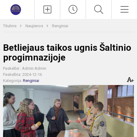
Paieška
Men
Titulinis
Naujienos
Renginiai
Betliejaus taikos ugnis Šaltinio
progimnazijoje
Paskelbė : Admin Admin
Paskelbta: 2024-12-16
Kategorija:
Renginiai