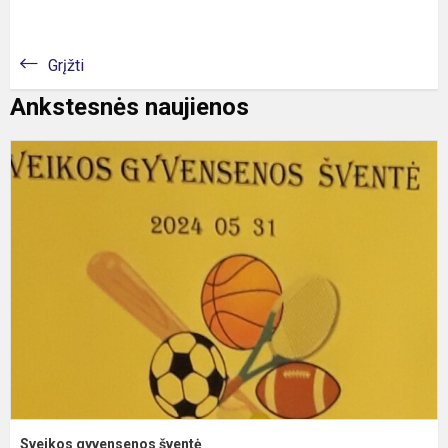
Grįžti
Ankstesnės naujienos
S
g
š
Sveikos gyvensenos šventė