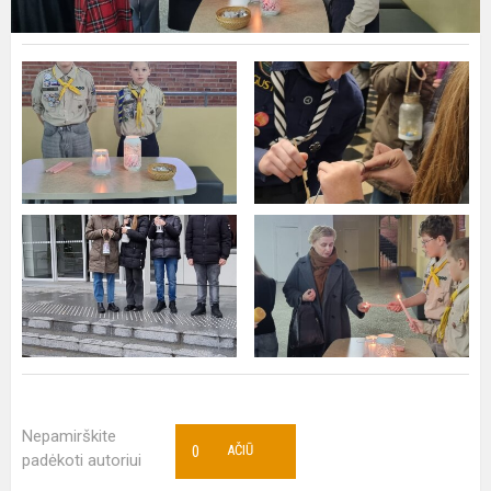
Nepamirškite
0
AČIŪ
padėkoti autoriui