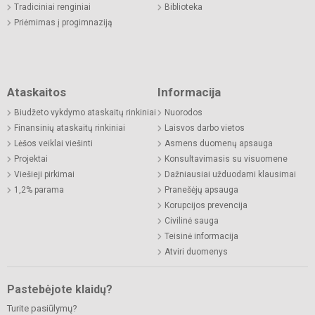
Tradiciniai renginiai
Biblioteka
Priėmimas į progimnaziją
Ataskaitos
Informacija
Biudžeto vykdymo ataskaitų rinkiniai
Nuorodos
Finansinių ataskaitų rinkiniai
Laisvos darbo vietos
Lėšos veiklai viešinti
Asmens duomenų apsauga
Projektai
Konsultavimasis su visuomene
Viešieji pirkimai
Dažniausiai užduodami klausimai
1,2% parama
Pranešėjų apsauga
Korupcijos prevencija
Civilinė sauga
Teisinė informacija
Atviri duomenys
Pastebėjote klaidų?
Turite pasiūlymų?