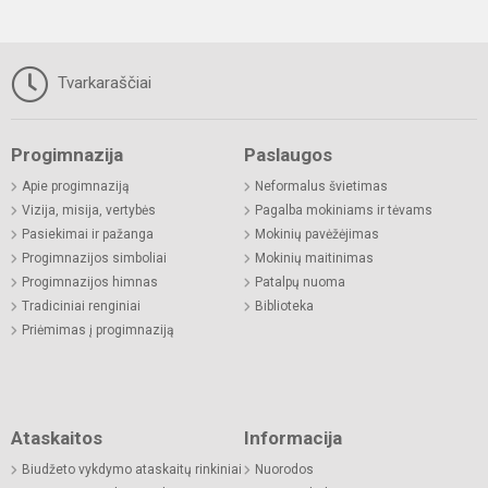
Tvarkaraščiai
Progimnazija
Paslaugos
Apie progimnaziją
Neformalus švietimas
Vizija, misija, vertybės
Pagalba mokiniams ir tėvams
Pasiekimai ir pažanga
Mokinių pavėžėjimas
Progimnazijos simboliai
Mokinių maitinimas
Progimnazijos himnas
Patalpų nuoma
Tradiciniai renginiai
Biblioteka
Priėmimas į progimnaziją
Ataskaitos
Informacija
Biudžeto vykdymo ataskaitų rinkiniai
Nuorodos