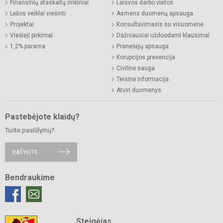
Finansinių ataskaitų rinkiniai
Laisvos darbo vietos
Lėšos veiklai viešinti
Asmens duomenų apsauga
Projektai
Konsultavimasis su visuomene
Viešieji pirkimai
Dažniausiai užduodami klausimai
1,2% parama
Pranešėjų apsauga
Korupcijos prevencija
Civilinė sauga
Teisinė informacija
Atviri duomenys
Pastebėjote klaidų?
Turite pasiūlymų?
RAŠYKITE
Bendraukime
Steigėjas