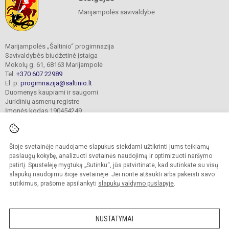
Marijampolės savivaldybė
Marijampolės „Šaltinio“ progimnazija
Savivaldybės biudžetinė įstaiga
Mokolų g. 61, 68163 Marijampolė
Tel.
+370 607 22989
El. p.
progimnazija@saltinio.lt
Duomenys kaupiami ir saugomi
Juridinių asmenų registre
Įmonės kodas 190454249
Šioje svetainėje naudojame slapukus siekdami užtikrinti jums teikiamų
© 2024. Marijampolės „Šaltinio“ progimnazija. Visos teisės saugomos.
Kopijuoti turinį be raštiško gimnazijos sutikimo griežtai draudžiama.
paslaugų kokybę, analizuoti svetainės naudojimą ir optimizuoti naršymo
patirtį. Spustelėję mygtuką „Sutinku“, jūs patvirtinate, kad sutinkate su visų
Prieinamumo paraiška
Slapukų valdymas
slapukų naudojimu šioje svetainėje. Jei norite atšaukti arba pakeisti savo
sutikimus, prašome apsilankyti
slapukų valdymo puslapyje
.
Sumanus būdas atnaujinti
mokyklos interneto
svetainę
NUSTATYMAI