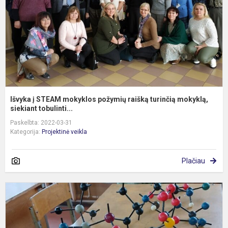
r
t
m
si
Išvyka į STEAM mokyklos požymių raišką turinčią mokyklą,
siekiant tobulinti...
Paskelbta: 2022-03-31
Kategorija:
Projektinė veikla
Plačiau
Š
S