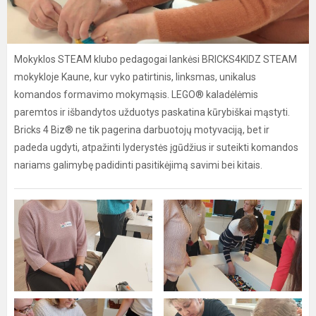
Mokyklos STEAM klubo pedagogai lankėsi BRICKS4KIDZ STEAM
mokykloje Kaune, kur vyko patirtinis, linksmas, unikalus
komandos formavimo mokymąsis. LEGO® kaladėlėmis
paremtos ir išbandytos užduotys paskatina kūrybiškai mąstyti.
Bricks 4 Biz® ne tik pagerina darbuotojų motyvaciją, bet ir
padeda ugdyti, atpažinti lyderystės įgūdžius ir suteikti komandos
nariams galimybę padidinti pasitikėjimą savimi bei kitais.