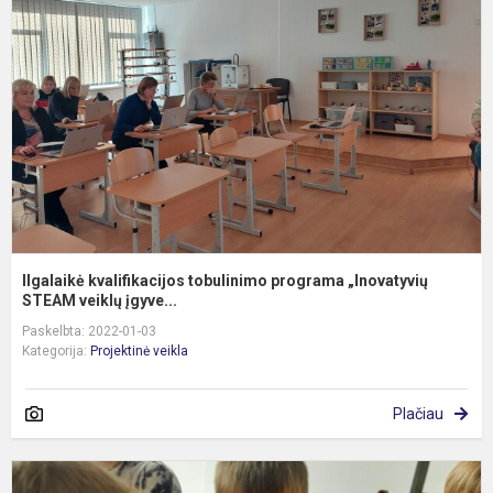
t
p
„
ST
Ilgalaikė kvalifikacijos tobulinimo programa „Inovatyvių
STEAM veiklų įgyve...
Paskelbta: 2022-01-03
Kategorija:
Projektinė veikla
Plačiau
3