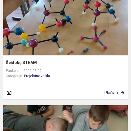
Šeštokų STEAM
Paskelbta: 2022-03-09
Kategorija:
Projektinė veikla
Plačiau
S
k
d
s