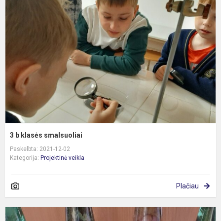
b
k
s
3 b klasės smalsuoliai
Paskelbta: 2021-12-02
Kategorija:
Projektinė veikla
Plačiau
1