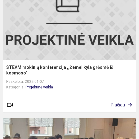
k
g
i
k
STEAM mokinių konferencija ,,Žemei kyla grėsmė iš
kosmoso"
Paskelbta: 2022-01-07
Kategorija:
Projektinė veikla
Plačiau
U
M
r