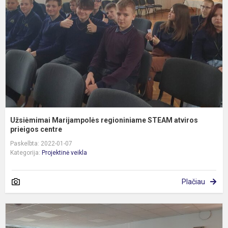
S
a
p
Užsiėmimai Marijampolės regioniniame STEAM atviros
prieigos centre
Paskelbta: 2022-01-07
Kategorija:
Projektinė veikla
Plačiau
I
k