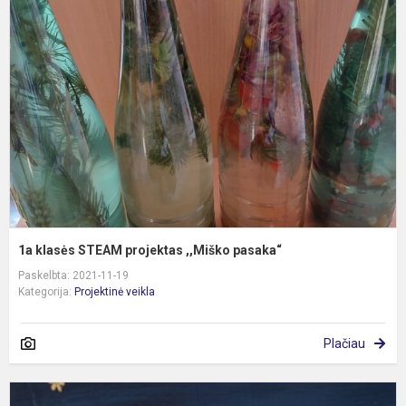
k
S
p
,
p
1a klasės STEAM projektas ,,Miško pasaka“
Paskelbta: 2021-11-19
Kategorija:
Projektinė veikla
Plačiau
N