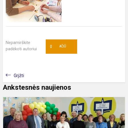
Nepamirškite
0
AČIŪ
padėkoti autoriui
Grįžti
Ankstesnės naujienos
I
į
S
m
p