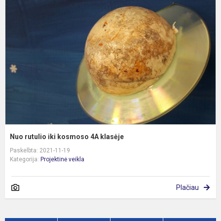
r
ik
k
4
k
Nuo rutulio iki kosmoso 4A klasėje
Paskelbta: 2021-11-19
Kategorija:
Projektinė veikla
Plačiau