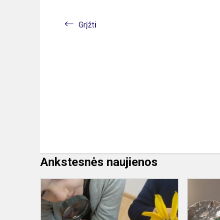
Grįžti
Ankstesnės naujienos
1c
klasės
tyrinėtojai