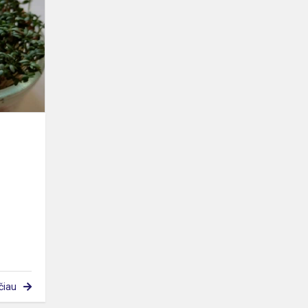
rūtą,
sėjau
mėtą…
čiau