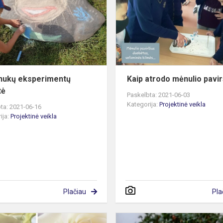
savaitė
nukų eksperimentų
Kaip atrodo mėnulio pavir
tė
Paskelbta: 2021-06-03
Kategorija:
Projektinė veikla
ta: 2021-06-16
ija:
Projektinė veikla
Plačiau
Pla
Ar