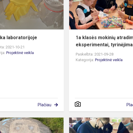
a laboratorijoje
1a klasės mokinių atradim
eksperimentai, tyrinėjima
ta: 2021-10-21
ija:
Projektinė veikla
Paskelbta: 2021-09-28
Kategorija:
Projektinė veikla
Plačiau
Pla
Pradinukų
eksperimentų