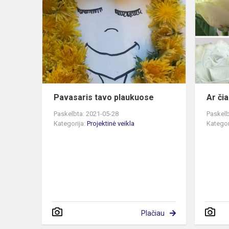
tavo
plaukuose
Pavasaris tavo plaukuose
Ar či
Paskelbta: 2021-05-28
Paskelb
Kategorija:
Projektinė veikla
Kategor
Plačiau