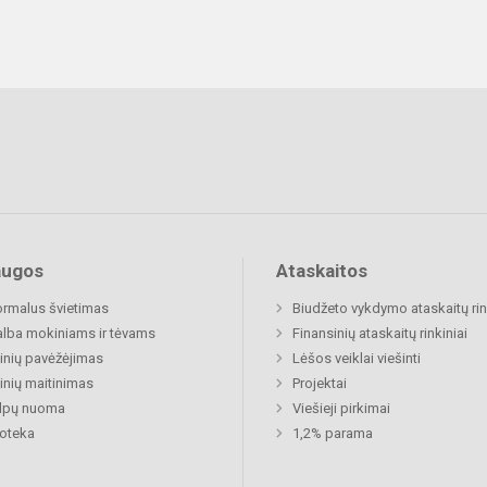
augos
Ataskaitos
rmalus švietimas
Biudžeto vykdymo ataskaitų rin
lba mokiniams ir tėvams
Finansinių ataskaitų rinkiniai
nių pavėžėjimas
Lėšos veiklai viešinti
nių maitinimas
Projektai
alpų nuoma
Viešieji pirkimai
ioteka
1,2% parama