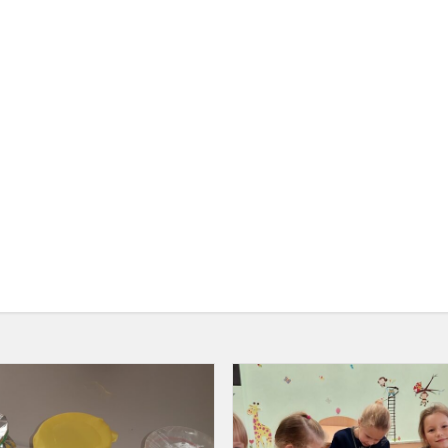
Pamoka
laboratorijoje