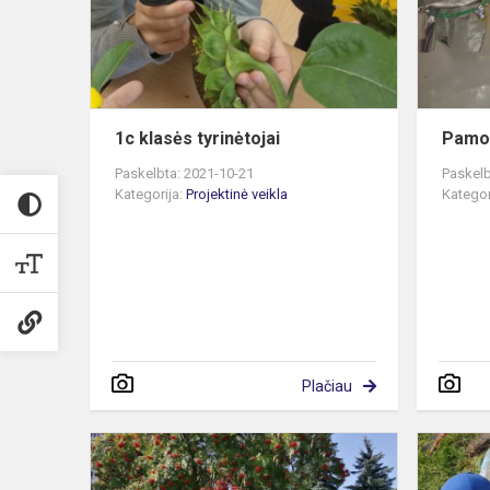
1c klasės tyrinėtojai
Pamok
Paskelbta: 2021-10-21
Paskelb
Kategorija:
Projektinė veikla
Kategor
Plačiau
2b
klasės