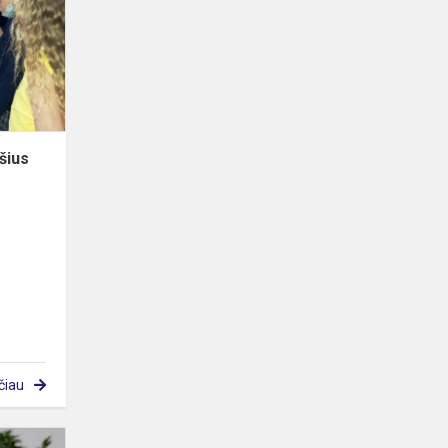
mėnulio
paviršius
šius
čiau
Sėjau