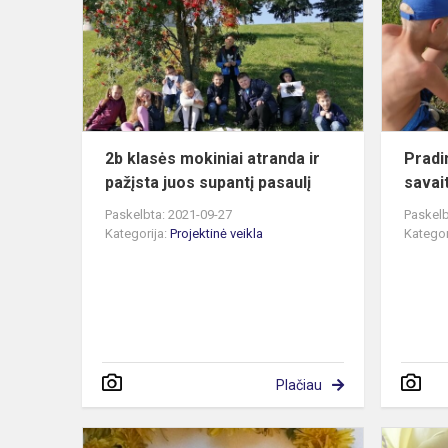
mokiniai
atranda
ir
pažįsta
juos
supantį
pasaulį
2b klasės mokiniai atranda ir
Pradi
pažįsta juos supantį pasaulį
savai
Paskelbta: 2021-09-27
Paskelb
Kategorija:
Projektinė veikla
Kategor
Plačiau
Pavasaris