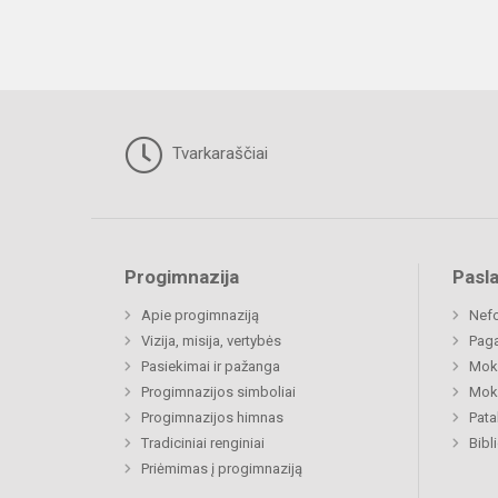
Tvarkaraščiai
Progimnazija
Pasl
Apie progimnaziją
Nefo
Vizija, misija, vertybės
Paga
Pasiekimai ir pažanga
Moki
Progimnazijos simboliai
Moki
Progimnazijos himnas
Pat
Tradiciniai renginiai
Bibl
Priėmimas į progimnaziją