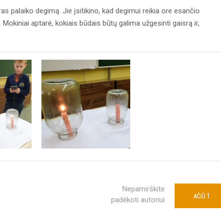
oras palaiko degimą. Jie įsitikino, kad degimui reikia ore esančio
Mokiniai aptarė, kokiais būdais būtų galima užgesinti gaisrą ir,
Nepamirškite
1
AČIŪ
padėkoti autoriui