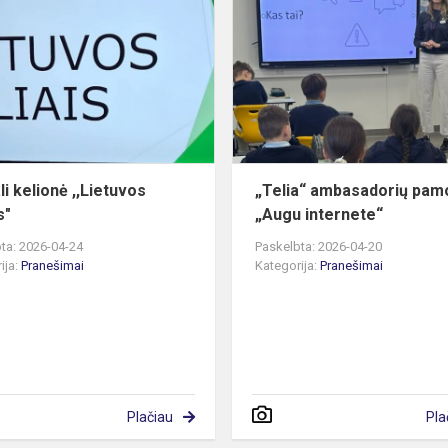
kelionė
,,Lietuvos
keliais"
li kelionė ,,Lietuvos
„Telia“ ambasadorių pa
s"
„Augu internete“
ta: 2026-04-24
Paskelbta: 2026-04-20
ija:
Pranešimai
Kategorija:
Pranešimai
Plačiau
Pla