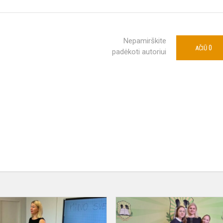
Nepamirškite
0
AČIŪ
padėkoti autoriui
Patirtys,
kurios