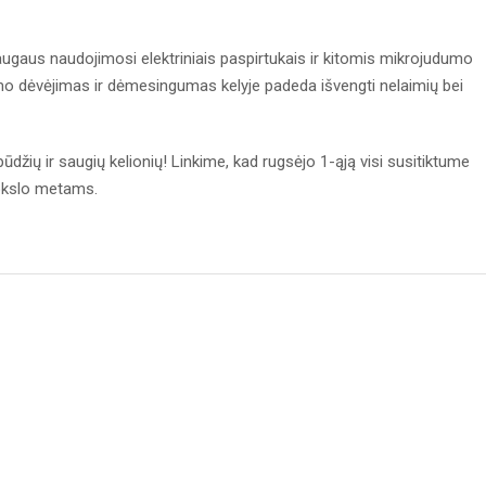
gaus naudojimosi elektriniais paspirtukais ir kitomis mikrojudumo
mo dėvėjimas ir dėmesingumas kelyje padeda išvengti nelaimių bei
žių ir saugių kelionių! Linkime, kad rugsėjo 1-ąją visi susitiktume
mokslo metams.