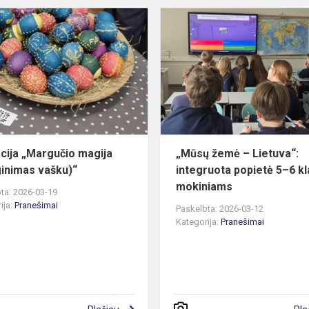
Edukacija
„Margučio
magija
(marginimas
vašku)“
..
cija „Margučio magija
„Mūsų žemė – Lietuva“:
inimas vašku)“
integruota popietė 5–6 kl
mokiniams
ta: 2026-03-19
ija:
Pranešimai
Paskelbta: 2026-03-12
Kategorija:
Pranešimai