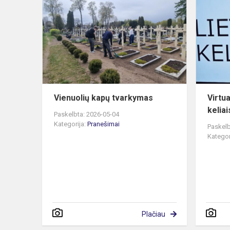
kapų
tvarkymas
Vienuolių kapų tvarkymas
Virtua
keliai
Paskelbta: 2026-05-04
Kategorija:
Pranešimai
Paskelb
Kategor
Plačiau