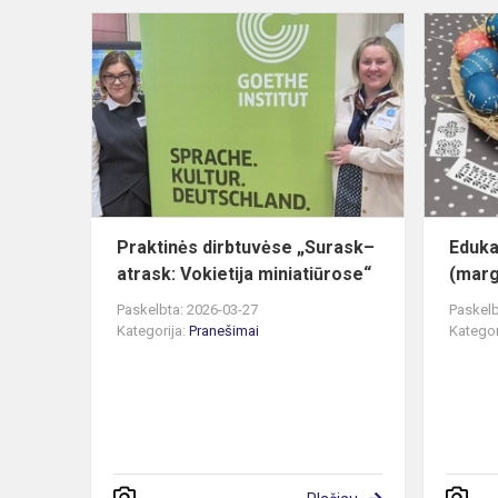
Praktinės
dirbtuvėse
„Surask–
atrask:
Vokietija
miniatiūrose.
Praktinės dirbtuvėse „Surask–
Eduka
atrask: Vokietija miniatiūrose“
(marg
Paskelbta: 2026-03-27
Paskelb
Kategorija:
Pranešimai
Kategor