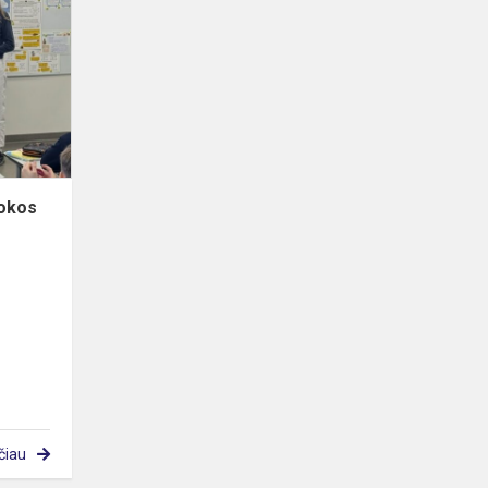
ambasadorių
pamokos
„Augu
internete“
mokos
čiau