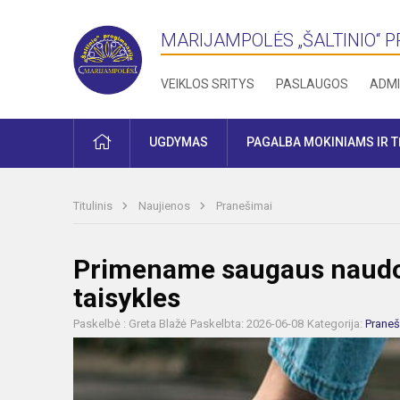
MARIJAMPOLĖS „ŠALTINIO“ 
VEIKLOS SRITYS
PASLAUGOS
ADMI
PRADŽIA
UGDYMAS
PAGALBA MOKINIAMS IR 
Titulinis
Naujienos
Pranešimai
Primename saugaus naudoji
taisykles
Paskelbė : Greta Blažė
Paskelbta: 2026-06-08
Kategorija:
Praneš