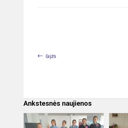
Grįžti
Ankstesnės naujienos
Menų
studija