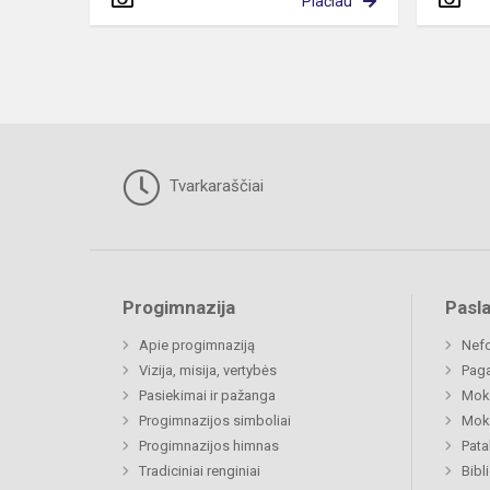
Plačiau
Tvarkaraščiai
Progimnazija
Pasl
Apie progimnaziją
Nefo
Vizija, misija, vertybės
Paga
Pasiekimai ir pažanga
Moki
Progimnazijos simboliai
Moki
Progimnazijos himnas
Pat
Tradiciniai renginiai
Bibl