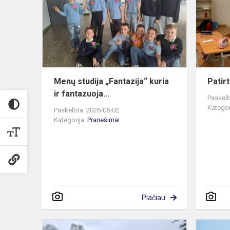
„Fantazija“
kuria
ir
fantazuoja...
Menų studija „Fantazija“ kuria
Patir
ir fantazuoja...
Paskelb
Kategor
Paskelbta: 2026-06-02
Kategorija:
Pranešimai
Plačiau
Vienuolių