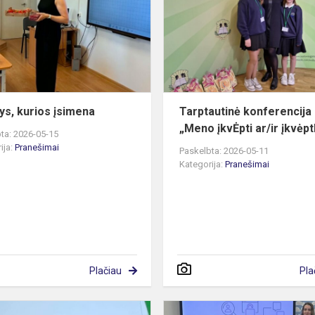
įsimena
tys, kurios įsimena
Tarptautinė konferencija
„Meno įkvĖpti ar/ir įkvėpt
ta: 2026-05-15
ija:
Pranešimai
Paskelbta: 2026-05-11
Kategorija:
Pranešimai
Plačiau
Pla
Virtuali