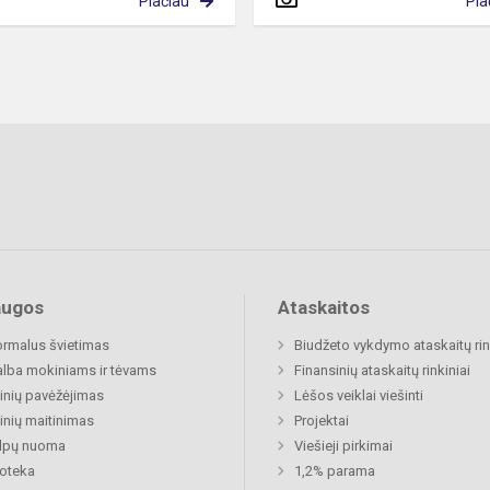
Plačiau
Pla
augos
Ataskaitos
rmalus švietimas
Biudžeto vykdymo ataskaitų rin
lba mokiniams ir tėvams
Finansinių ataskaitų rinkiniai
nių pavėžėjimas
Lėšos veiklai viešinti
nių maitinimas
Projektai
alpų nuoma
Viešieji pirkimai
ioteka
1,2% parama