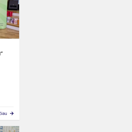
„Meno
įkvĖpti
ar/ir
įkvėptI“
I“
čiau
„Telia“