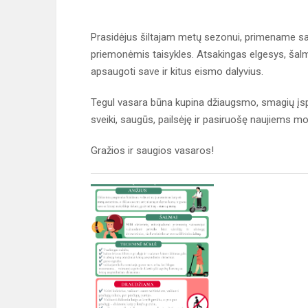
Prasidėjus šiltajam metų sezonui, primename sau
priemonėmis taisykles. Atsakingas elgesys, šal
apsaugoti save ir kitus eismo dalyvius.
Tegul vasara būna kupina džiaugsmo, smagių įspūd
sveiki, saugūs, pailsėję ir pasiruošę naujiems 
Gražios ir saugios vasaros!