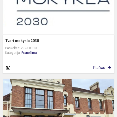
Tvari mokykla 2030
Paskelbta: 2025-09-23
Kategorija:
Pranešimai
Plačiau
E
p
d