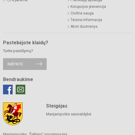
Korupcijos prevencija
Civilinė sauga
Teisinė informacija
Atviri duomenys
Pastebėjote klaidų?
Turite pasiūlymų?
RAŠYKITE
Bendraukime
Steigėjas
Marijampolės savivaldybė
Marijampolės „Šaltinio“ progimnazija