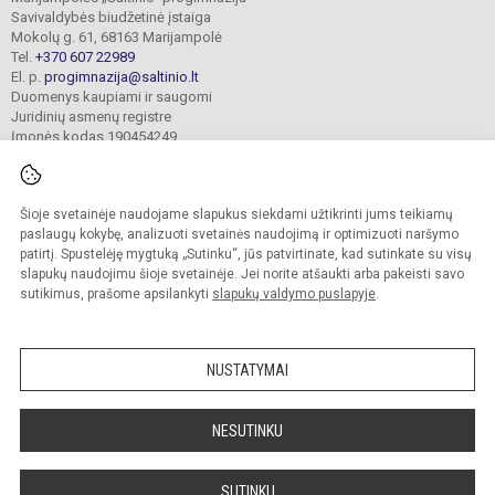
Savivaldybės biudžetinė įstaiga
Mokolų g. 61, 68163 Marijampolė
Tel.
+370 607 22989
El. p.
progimnazija@saltinio.lt
Duomenys kaupiami ir saugomi
Juridinių asmenų registre
Įmonės kodas 190454249
Šioje svetainėje naudojame slapukus siekdami užtikrinti jums teikiamų
© 2024. Marijampolės „Šaltinio“ progimnazija. Visos teisės saugomos.
Kopijuoti turinį be raštiško gimnazijos sutikimo griežtai draudžiama.
paslaugų kokybę, analizuoti svetainės naudojimą ir optimizuoti naršymo
patirtį. Spustelėję mygtuką „Sutinku“, jūs patvirtinate, kad sutinkate su visų
Prieinamumo paraiška
Slapukų valdymas
slapukų naudojimu šioje svetainėje. Jei norite atšaukti arba pakeisti savo
sutikimus, prašome apsilankyti
slapukų valdymo puslapyje
.
Sumanus būdas atnaujinti
mokyklos interneto
svetainę
NUSTATYMAI
NESUTINKU
SUTINKU