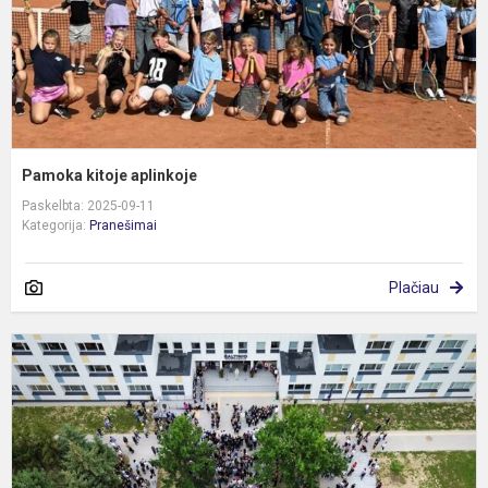
Pamoka kitoje aplinkoje
Paskelbta: 2025-09-11
Kategorija:
Pranešimai
Plačiau
R
1
-
o
a