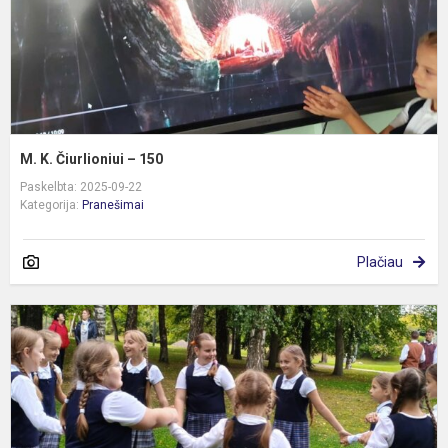
M. K. Čiurlioniui – 150
Paskelbta: 2025-09-22
Kategorija:
Pranešimai
Plačiau
A
„
L
š
2