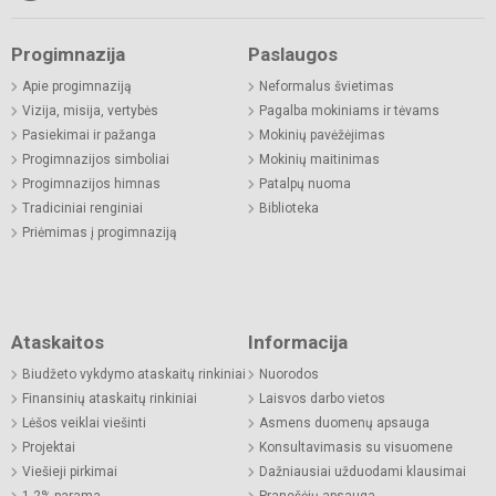
Progimnazija
Paslaugos
Apie progimnaziją
Neformalus švietimas
Vizija, misija, vertybės
Pagalba mokiniams ir tėvams
Pasiekimai ir pažanga
Mokinių pavėžėjimas
Progimnazijos simboliai
Mokinių maitinimas
Progimnazijos himnas
Patalpų nuoma
Tradiciniai renginiai
Biblioteka
Priėmimas į progimnaziją
Ataskaitos
Informacija
Biudžeto vykdymo ataskaitų rinkiniai
Nuorodos
Finansinių ataskaitų rinkiniai
Laisvos darbo vietos
Lėšos veiklai viešinti
Asmens duomenų apsauga
Projektai
Konsultavimasis su visuomene
Viešieji pirkimai
Dažniausiai užduodami klausimai
1,2% parama
Pranešėjų apsauga