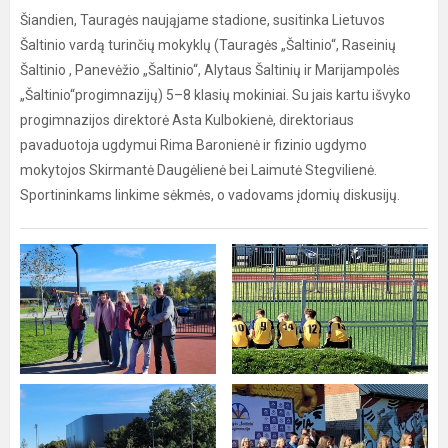
Šiandien, Tauragės naująjame stadione, susitinka Lietuvos
Šaltinio vardą turinčių mokyklų (Tauragės „Šaltinio“, Raseinių
Šaltinio , Panevėžio „Šaltinio“, Alytaus Šaltinių ir Marijampolės
„Šaltinio“progimnazijų) 5–8 klasių mokiniai. Su jais kartu išvyko
progimnazijos direktorė Asta Kulbokienė, direktoriaus
pavaduotoja ugdymui Rima Baronienė ir fizinio ugdymo
mokytojos Skirmantė Daugėlienė bei Laimutė Stegvilienė.
Sportininkams linkime sėkmės, o vadovams įdomių diskusijų.