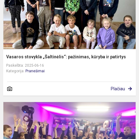
ir
pa
Vasaros stovykla „Šaltinėlis“: pažinimas, kūryba ir patirtys
Paskelbta: 2025-06-16
Kategorija:
Pranešimai
Plačiau
P
s
m
i