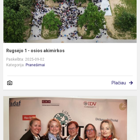
Rugsėjo 1 - osios akimirkos
Paskelbta: 2025-09-02
Kategorija:
Pranešimai
Plačiau
1
oj
t
v
k
m