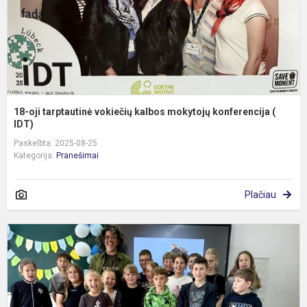
k
(..
18-oji tarptautinė vokiečių kalbos mokytojų konferencija (
IDT)
Paskelbta: 2025-08-25
Kategorija:
Pranešimai
Plačiau
V
s
„
p
k