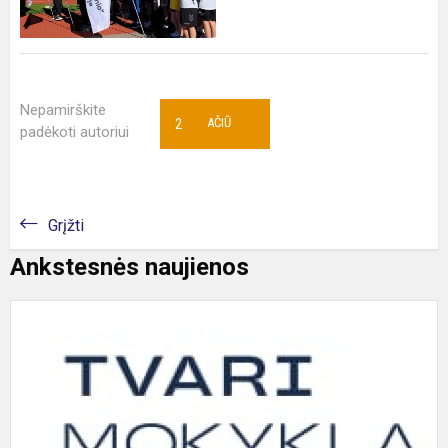
Nepamirškite
2
AČIŪ
padėkoti autoriui
Grįžti
Ankstesnės naujienos
T
m
2