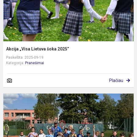
Akcija „Visa Lietuva šoka 2025”
Paskelbta: 2025-09-19
Kategorija:
Pranešimai
Plačiau
P
k
a