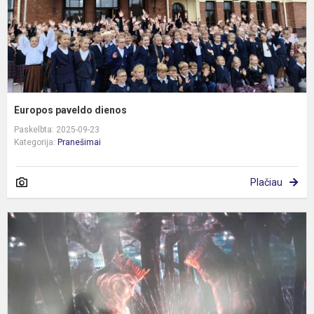
Europos paveldo dienos
Paskelbta: 2025-09-23
Kategorija:
Pranešimai
Plačiau
M
K
Č
–
1