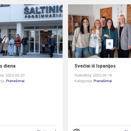
Žemės
diena
s diena
Svečiai iš Ispanijos
ta: 2025-03-20
Paskelbta: 2025-03-18
ija:
Pranešimai
Kategorija:
Pranešimai