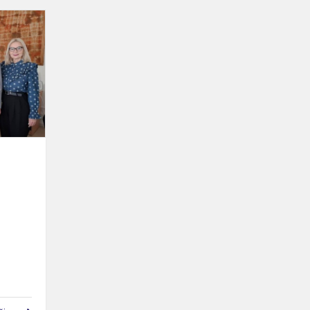
Svečiai
iš
Ispanijos