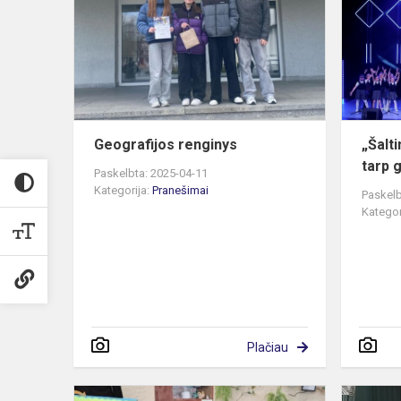
Geografijos renginys
„Šalt
tarp g
Paskelbta: 2025-04-11
Kategorija:
Pranešimai
Paskelb
Kategor
Plačiau
Verslumo