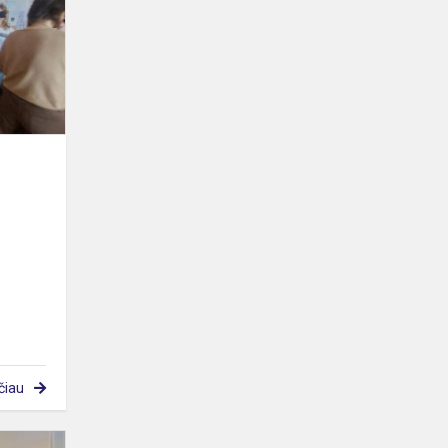
susitikimas
čiau
Geografijos