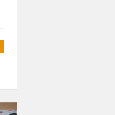
Šeimų
klubo