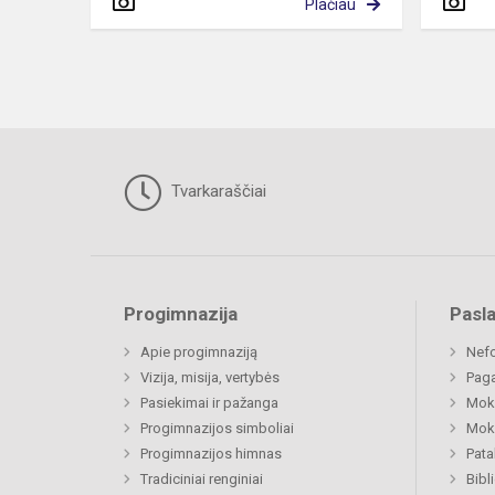
Plačiau
Tvarkaraščiai
Progimnazija
Pasl
Apie progimnaziją
Nefo
Vizija, misija, vertybės
Paga
Pasiekimai ir pažanga
Moki
Progimnazijos simboliai
Moki
Progimnazijos himnas
Pat
Tradiciniai renginiai
Bibl