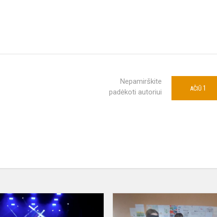
Nepamirškite
1
AČIŪ
padėkoti autoriui
„Šaltinio”
jaunučių