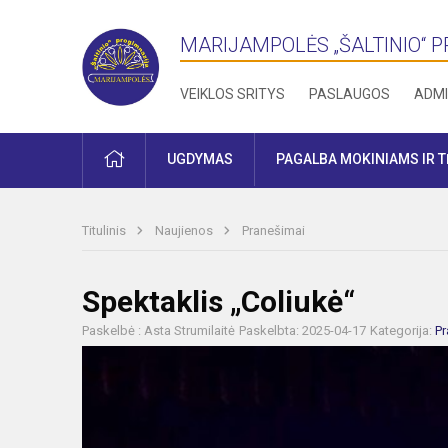
MARIJAMPOLĖS „ŠALTINIO“ 
VEIKLOS SRITYS
PASLAUGOS
ADMI
PRADŽIA
UGDYMAS
PAGALBA MOKINIAMS IR 
Titulinis
Naujienos
Pranešimai
Spektaklis „Coliukė“
Paskelbė : Asta Strumilaitė
Paskelbta: 2025-04-17
Kategorija:
Pr