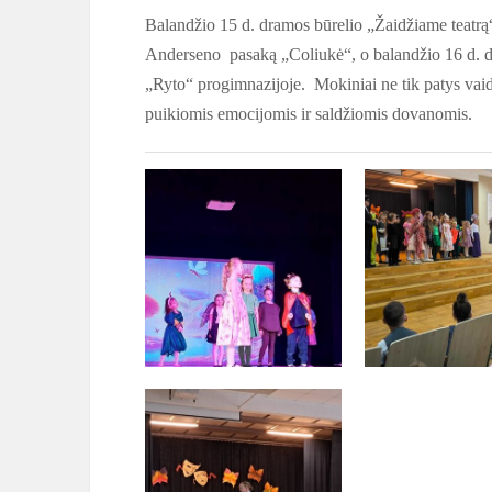
Balandžio 15 d. dramos būrelio „Žaidžiame teatrą“
Anderseno pasaką „Coliukė“, o balandžio 16 d. dal
„Ryto“ progimnazijoje. Mokiniai ne tik patys vaidi
puikiomis emocijomis ir saldžiomis dovanomis.