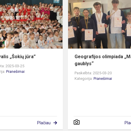
„Šokių
jūra”
alis „Šokių jūra”
Geografijos olimpiada „
gaublys“
ta: 2025-03-25
ija:
Pranešimai
Paskelbta: 2025-03-20
Kategorija:
Pranešimai
Plačiau
Pla