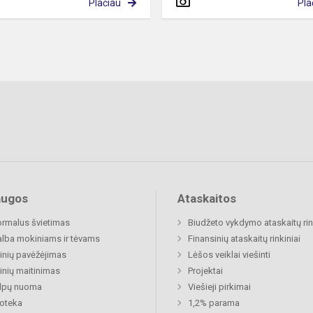
Plačiau
Pla
augos
Ataskaitos
rmalus švietimas
Biudžeto vykdymo ataskaitų rin
lba mokiniams ir tėvams
Finansinių ataskaitų rinkiniai
nių pavėžėjimas
Lėšos veiklai viešinti
nių maitinimas
Projektai
alpų nuoma
Viešieji pirkimai
ioteka
1,2% parama