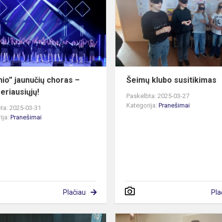
choras
–
tarp
geriausiųjų!
inio” jaunučių choras –
Šeimų klubo susitikimas
eriausiųjų!
Paskelbta: 2025-03-27
Kategorija:
Pranešimai
ta: 2025-03-31
ija:
Pranešimai
Plačiau
Pla
Festivalis