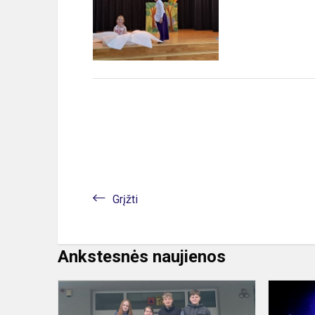
Grįžti
Ankstesnės naujienos
Geografijos
renginys