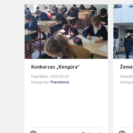
Konkursas
„Kengūra”
Konkursas „Kengūra”
Žemė
Paskelbta: 2025-03-20
Paskelb
Kategorija:
Pranešimai
Kategor