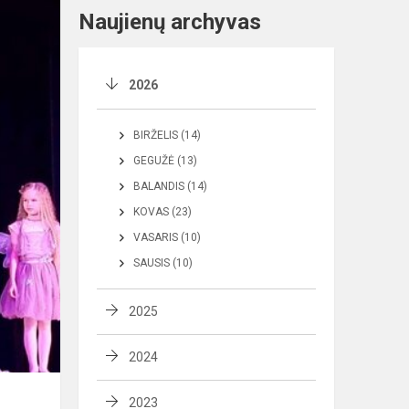
Naujienų archyvas
2026
BIRŽELIS (14)
GEGUŽĖ (13)
BALANDIS (14)
KOVAS (23)
VASARIS (10)
SAUSIS (10)
2025
2024
2023