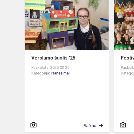
šuolis
'25
Verslumo šuolis '25
Festiv
Paskelbta: 2025-03-26
Paskelb
Kategorija:
Pranešimai
Kategor
Plačiau