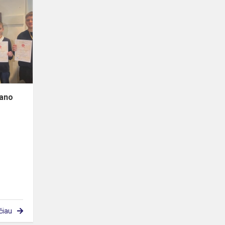
olimpiada
„Mano
gaublys“
Mano
čiau