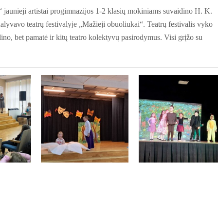
 jaunieji artistai progimnazijos 1-2 klasių mokiniams suvaidino H. K.
yvavo teatrų festivalyje „Mažieji obuoliukai“. Teatrų festivalis vyko
no, bet pamatė ir kitų teatro kolektyvų pasirodymus. Visi grįžo su