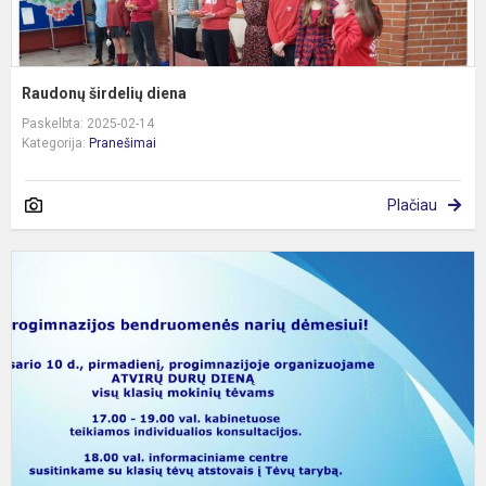
Raudonų širdelių diena
Paskelbta: 2025-02-14
Kategorija:
Pranešimai
Plačiau
A
d
d
p