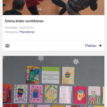
Šeimų klubo susitikimas
Paskelbta: 2025-02-04
Kategorija:
Pranešimai
Plačiau
V
p