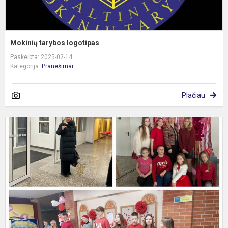
Mokinių tarybos logotipas
Paskelbta: 2025-02-14
Kategorija:
Pranešimai
Plačiau
R
š
d