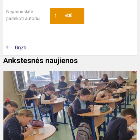
Nepamirškite
1
AČIŪ
padėkoti autoriui
Grįžti
Ankstesnės naujienos
K
„
–
d
r