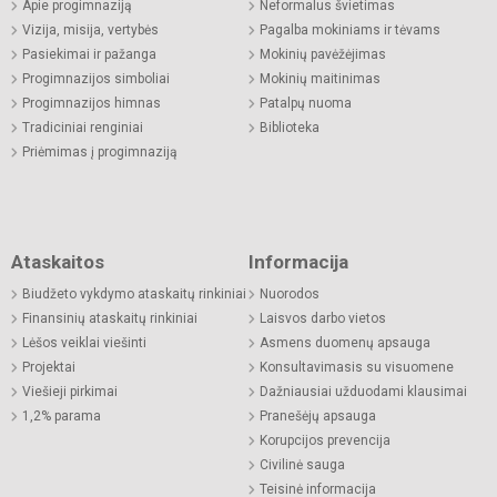
Apie progimnaziją
Neformalus švietimas
Vizija, misija, vertybės
Pagalba mokiniams ir tėvams
Pasiekimai ir pažanga
Mokinių pavėžėjimas
Progimnazijos simboliai
Mokinių maitinimas
Progimnazijos himnas
Patalpų nuoma
Tradiciniai renginiai
Biblioteka
Priėmimas į progimnaziją
Ataskaitos
Informacija
Biudžeto vykdymo ataskaitų rinkiniai
Nuorodos
Finansinių ataskaitų rinkiniai
Laisvos darbo vietos
Lėšos veiklai viešinti
Asmens duomenų apsauga
Projektai
Konsultavimasis su visuomene
Viešieji pirkimai
Dažniausiai užduodami klausimai
1,2% parama
Pranešėjų apsauga
Korupcijos prevencija
Civilinė sauga
Teisinė informacija