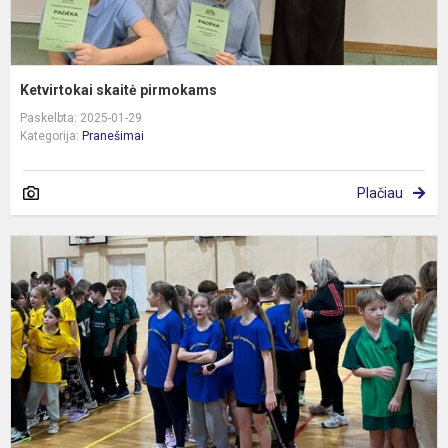
Ketvirtokai skaitė pirmokams
Paskelbta: 2025-01-29
Kategorija:
Pranešimai
Plačiau
M
v
„
s
v