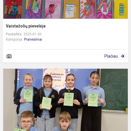
Vaistažolių pievelėje
Paskelbta: 2025-01-30
Kategorija:
Pranešimai
Plačiau
K
s
p