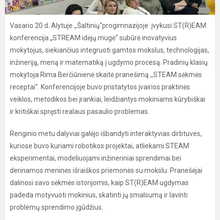
Vasario 20 d. Alytuje ,,Šaltinių''progimnazijoje įvykusi ST(R)EAM
konferencija „STREAM idėjų mugė“ subūrė inovatyvius
mokytojus, siekiančius integruoti gamtos mokslus, technologijas,
inžineriją, meną ir matematiką į ugdymo procesą. Pradinių klasių
mokytoja Rima Berčiūnienė skaitė pranešimą ,,STEAM sėkmės
receptai''. Konferencijoje buvo pristatytos įvairios praktinės
veiklos, metodikos bei įrankiai, leidžiantys mokiniams kūrybiškai
ir kritiškai spręsti realaus pasaulio problemas.
Renginio metu dalyviai galėjo išbandyti interaktyvias dirbtuves,
kuriose buvo kuriami robotikos projektai, atliekami STEAM
eksperimentai, modeliuojami inžineriniai sprendimai bei
derinamos meninės išraiškos priemonės su mokslu. Pranešėjai
dalinosi savo sėkmės istorijomis, kaip ST(R)EAM ugdymas
padeda motyvuoti mokinius, skatinti jų smalsumą ir lavinti
problemų sprendimo įgūdžius.