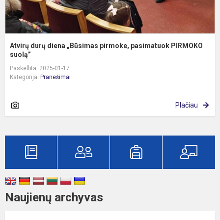
Atvirų durų diena „Būsimas pirmoke, pasimatuok PIRMOKO
suolą”
Paskelbta: 2025-01-17
Kategorija:
Pranešimai
Plačiau
Naujienų archyvas