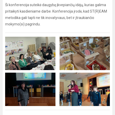
Ši konferencija suteikė daugybę įkvepiančių idėjų, kurias galima
pritaikyti kasdieniame darbe. Konferencija įrodė, kad ST(R)EAM
metodika gali tapti ne tik inovatyvaus, bet ir įtraukiančio
mokymo(si) pagrindu.