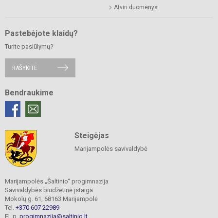
Atviri duomenys
Pastebėjote klaidų?
Turite pasiūlymų?
RAŠYKITE
Bendraukime
Steigėjas
Marijampolės savivaldybė
Marijampolės „Šaltinio“ progimnazija
Savivaldybės biudžetinė įstaiga
Mokolų g. 61, 68163 Marijampolė
Tel.
+370 607 22989
El. p.
progimnazija@saltinio.lt