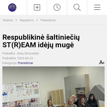
Paieška
Men
Titulinis
Naujienos
Pranešimai
Respublikinė šaltiniečių
ST(R)EAM idėjų mugė
Paskelbė : Asta Strumilaitė
Paskelbta: 2025-02-24
Kategorija:
Pranešimai