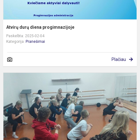
Atvirų durų diena progimnazijoje
Paskelbta: 2025-02-04
Kategorija:
Pranešimai
Plačiau
Š
k
s