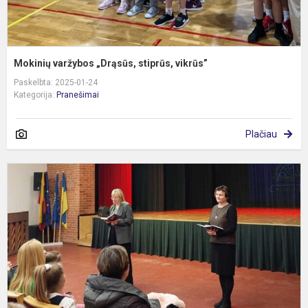
Mokinių varžybos „Drąsūs, stiprūs, vikrūs”
Paskelbta: 2025-01-24
Kategorija:
Pranešimai
Plačiau
A
d
d
„
p
p
P
s