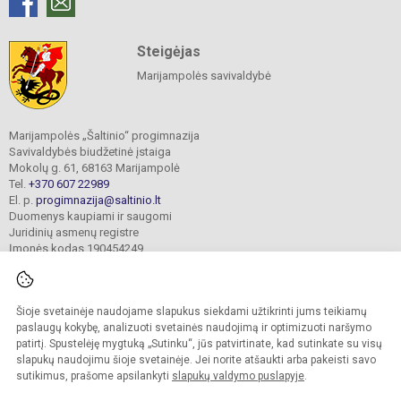
Steigėjas
Marijampolės savivaldybė
Marijampolės „Šaltinio“ progimnazija
Savivaldybės biudžetinė įstaiga
Mokolų g. 61, 68163 Marijampolė
Tel.
+370 607 22989
El. p.
progimnazija@saltinio.lt
Duomenys kaupiami ir saugomi
Juridinių asmenų registre
Įmonės kodas 190454249
Šioje svetainėje naudojame slapukus siekdami užtikrinti jums teikiamų
© 2024. Marijampolės „Šaltinio“ progimnazija. Visos teisės saugomos.
Kopijuoti turinį be raštiško gimnazijos sutikimo griežtai draudžiama.
paslaugų kokybę, analizuoti svetainės naudojimą ir optimizuoti naršymo
patirtį. Spustelėję mygtuką „Sutinku“, jūs patvirtinate, kad sutinkate su visų
Prieinamumo paraiška
Slapukų valdymas
slapukų naudojimu šioje svetainėje. Jei norite atšaukti arba pakeisti savo
sutikimus, prašome apsilankyti
slapukų valdymo puslapyje
.
Sumanus būdas atnaujinti
mokyklos interneto