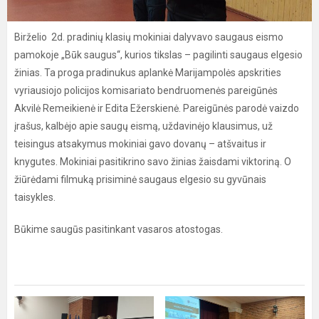
Birželio 2d. pradinių klasių mokiniai dalyvavo saugaus eismo
pamokoje „Būk saugus‘‘, kurios tikslas – pagilinti saugaus elgesio
žinias. Ta proga pradinukus aplankė Marijampolės apskrities
vyriausiojo policijos komisariato bendruomenės pareigūnės
Akvilė Remeikienė ir Edita Ežerskienė. Pareigūnės parodė vaizdo
įrašus, kalbėjo apie saugų eismą, uždavinėjo klausimus, už
teisingus atsakymus mokiniai gavo dovanų – atšvaitus ir
knygutes. Mokiniai pasitikrino savo žinias žaisdami viktoriną. O
žiūrėdami filmuką prisiminė saugaus elgesio su gyvūnais
taisykles.
Būkime saugūs pasitinkant vasaros atostogas.