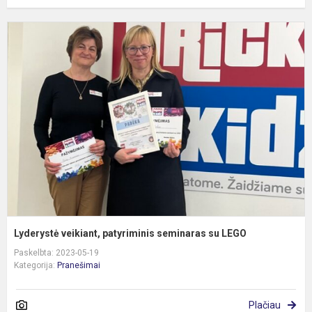
L
v
p
s
s
L
Lyderystė veikiant, patyriminis seminaras su LEGO
Paskelbta: 2023-05-19
Kategorija:
Pranešimai
Plačiau