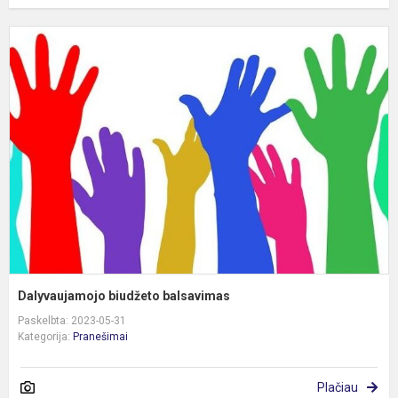
D
b
b
Dalyvaujamojo biudžeto balsavimas
Paskelbta: 2023-05-31
Kategorija:
Pranešimai
Plačiau