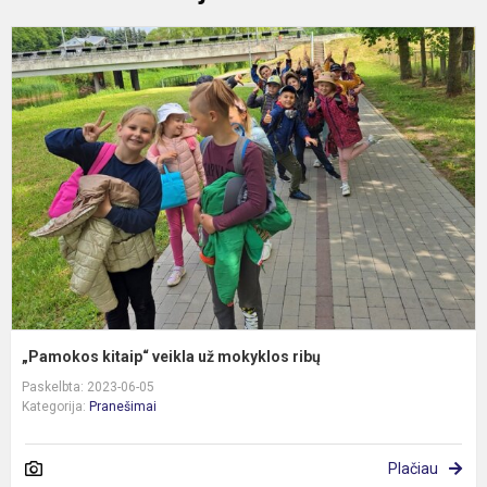
„
k
v
u
m
r
„Pamokos kitaip“ veikla už mokyklos ribų
Paskelbta: 2023-06-05
Kategorija:
Pranešimai
Plačiau