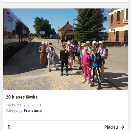
2
k
i
2C klasės išvyka
Paskelbta: 2023-06-01
Kategorija:
Pranešimai
Plačiau