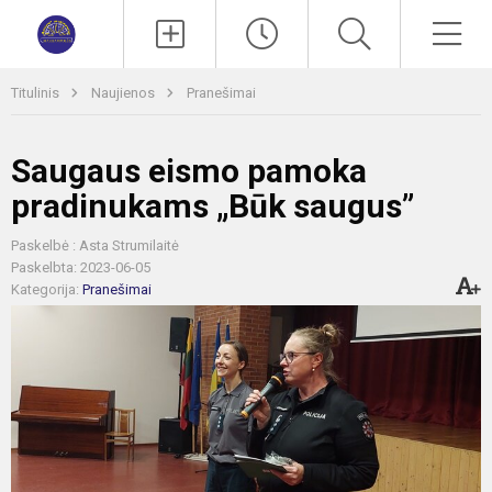
Paieška
Men
Titulinis
Naujienos
Pranešimai
Saugaus eismo pamoka
pradinukams „Būk saugus”
Paskelbė : Asta Strumilaitė
Paskelbta: 2023-06-05
Kategorija:
Pranešimai