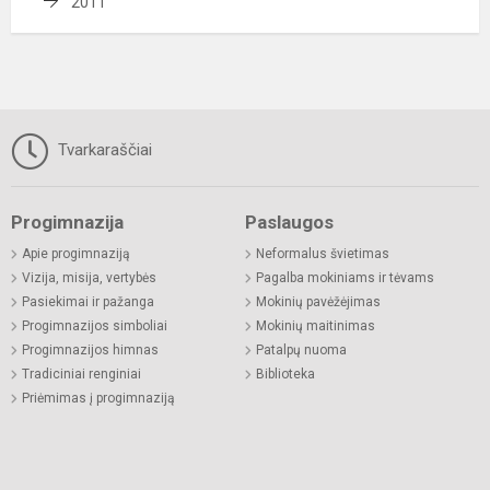
2011
Tvarkaraščiai
Progimnazija
Paslaugos
Apie progimnaziją
Neformalus švietimas
Vizija, misija, vertybės
Pagalba mokiniams ir tėvams
Pasiekimai ir pažanga
Mokinių pavėžėjimas
Progimnazijos simboliai
Mokinių maitinimas
Progimnazijos himnas
Patalpų nuoma
Tradiciniai renginiai
Biblioteka
Priėmimas į progimnaziją