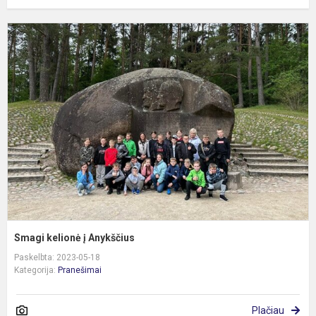
S
k
į
A
Smagi kelionė į Anykščius
Paskelbta: 2023-05-18
Kategorija:
Pranešimai
Plačiau