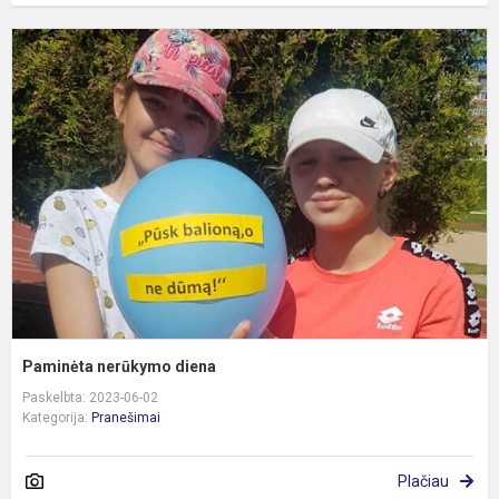
P
n
d
Paminėta nerūkymo diena
Paskelbta: 2023-06-02
Kategorija:
Pranešimai
Plačiau