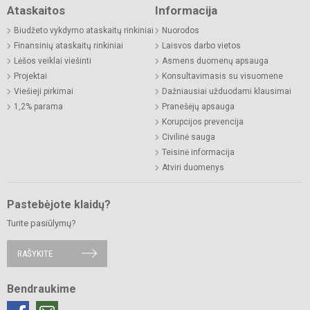
Ataskaitos
Informacija
Biudžeto vykdymo ataskaitų rinkiniai
Nuorodos
Finansinių ataskaitų rinkiniai
Laisvos darbo vietos
Lėšos veiklai viešinti
Asmens duomenų apsauga
Projektai
Konsultavimasis su visuomene
Viešieji pirkimai
Dažniausiai užduodami klausimai
1,2% parama
Pranešėjų apsauga
Korupcijos prevencija
Civilinė sauga
Teisinė informacija
Atviri duomenys
Pastebėjote klaidų?
Turite pasiūlymų?
RAŠYKITE
Bendraukime