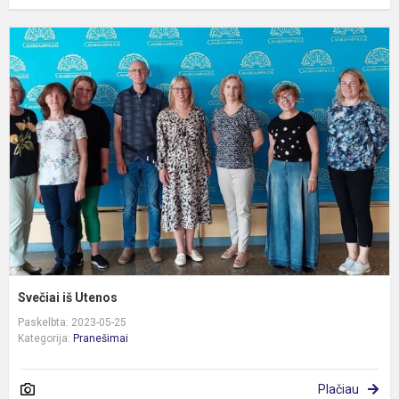
S
i
U
Svečiai iš Utenos
Paskelbta: 2023-05-25
Kategorija:
Pranešimai
Plačiau