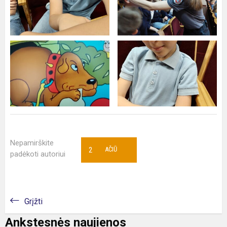
Nepamirškite
2
AČIŪ
padėkoti autoriui
Grįžti
Ankstesnės naujienos