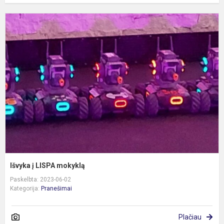
I
į
L
m
Išvyka į LISPA mokyklą
Paskelbta: 2023-06-02
Kategorija:
Pranešimai
Plačiau