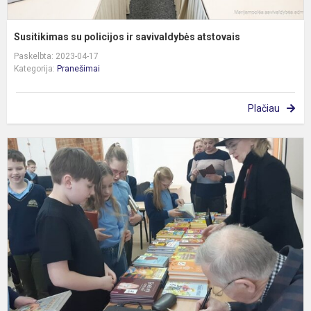
Susitikimas su policijos ir savivaldybės atstovais
Paskelbta: 2023-04-17
Kategorija:
Pranešimai
Plačiau
S
s
r
V
R