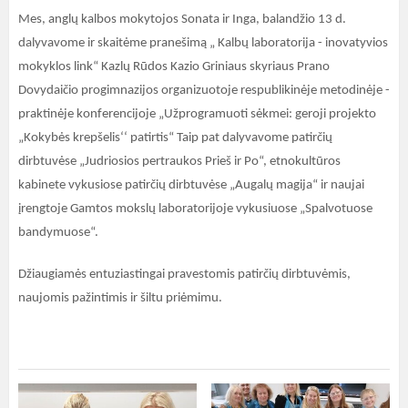
Mes, anglų kalbos mokytojos Sonata ir Inga, balandžio 13 d.
dalyvavome ir skaitėme pranešimą „ Kalbų laboratorija - inovatyvios
mokyklos link“ Kazlų Rūdos Kazio Griniaus skyriaus Prano
Dovydaičio progimnazijos organizuotoje respublikinėje metodinėje -
praktinėje konferencijoje „Užprogramuoti sėkmei: geroji projekto
„Kokybės krepšelis‘‘ patirtis“ Taip pat dalyvavome patirčių
dirbtuvėse „Judriosios pertraukos Prieš ir Po“, etnokultūros
kabinete vykusiose patirčių dirbtuvėse „Augalų magija“ ir naujai
įrengtoje Gamtos mokslų laboratorijoje vykusiuose „Spalvotuose
bandymuose“.
Džiaugiamės entuziastingai pravestomis patirčių dirbtuvėmis,
naujomis pažintimis ir šiltu priėmimu.