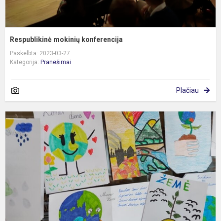
Respublikinė mokinių konferencija
Paskelbta: 2023-03-27
Kategorija:
Pranešimai
Plačiau
P
Ž
d