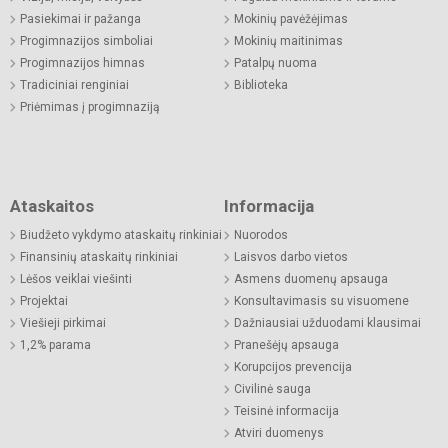
Pasiekimai ir pažanga
Mokinių pavėžėjimas
Progimnazijos simboliai
Mokinių maitinimas
Progimnazijos himnas
Patalpų nuoma
Tradiciniai renginiai
Biblioteka
Priėmimas į progimnaziją
Ataskaitos
Informacija
Biudžeto vykdymo ataskaitų rinkiniai
Nuorodos
Finansinių ataskaitų rinkiniai
Laisvos darbo vietos
Lėšos veiklai viešinti
Asmens duomenų apsauga
Projektai
Konsultavimasis su visuomene
Viešieji pirkimai
Dažniausiai užduodami klausimai
1,2% parama
Pranešėjų apsauga
Korupcijos prevencija
Civilinė sauga
Teisinė informacija
Atviri duomenys