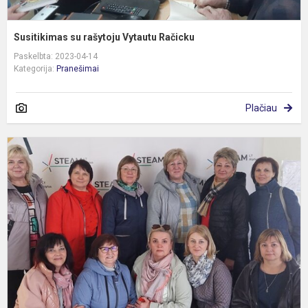
Susitikimas su rašytoju Vytautu Račicku
Paskelbta: 2023-04-14
Kategorija:
Pranešimai
Plačiau
S
k
p
i
į
A
S
a
p