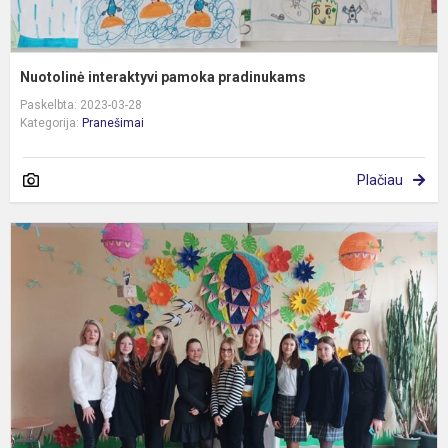
Nuotolinė interaktyvi pamoka pradinukams
Paskelbta: 2023-03-28
Kategorija:
Pranešimai
Plačiau
S
-
i
p