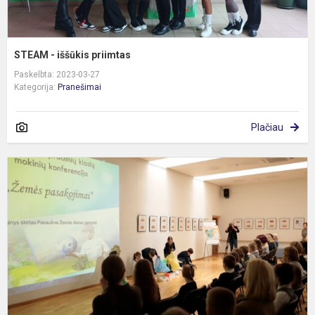
STEAM - iššūkis priimtas
Paskelbta: 2023-03-27
Kategorija:
Pranešimai
Plačiau
R
m
k