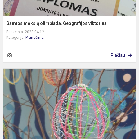
Gamtos mokslų olimpiada. Geografijos viktorina
Paskelbta: 2023-04-12
Kategorija:
Pranešimai
Plačiau
P
s
p