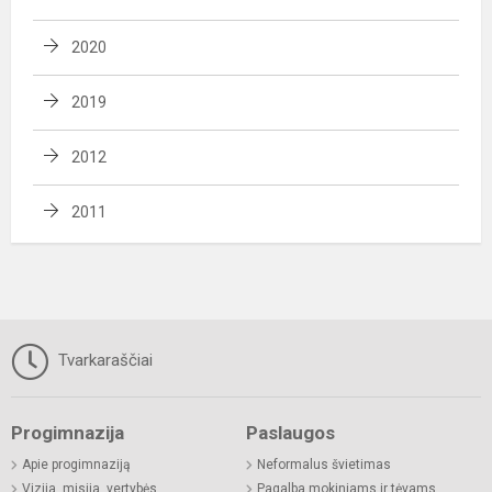
2020
2019
2012
2011
Tvarkaraščiai
Progimnazija
Paslaugos
Apie progimnaziją
Neformalus švietimas
Vizija, misija, vertybės
Pagalba mokiniams ir tėvams