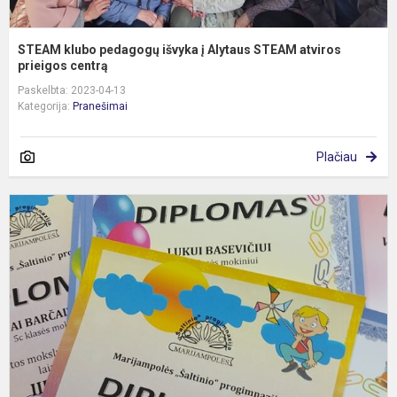
STEAM klubo pedagogų išvyka į Alytaus STEAM atviros
prieigos centrą
Paskelbta: 2023-04-13
Kategorija:
Pranešimai
Plačiau
G
m
o
G
v