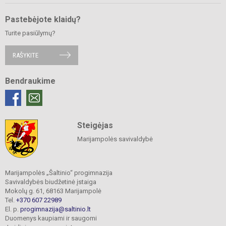
Pastebėjote klaidų?
Turite pasiūlymų?
RAŠYKITE
Bendraukime
Steigėjas
Marijampolės savivaldybė
Marijampolės „Šaltinio“ progimnazija
Savivaldybės biudžetinė įstaiga
Mokolų g. 61, 68163 Marijampolė
Tel.
+370 607 22989
El. p.
progimnazija@saltinio.lt
Duomenys kaupiami ir saugomi