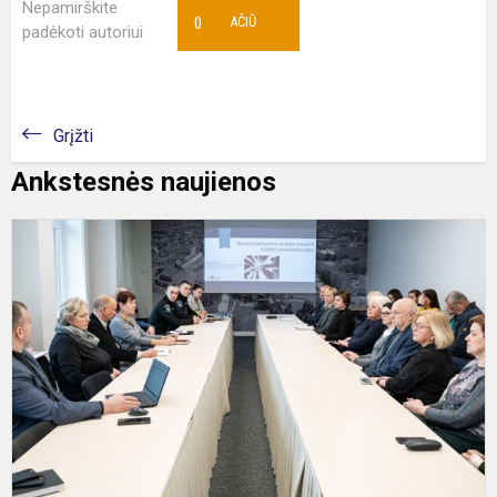
Nepamirškite
0
AČIŪ
padėkoti autoriui
Grįžti
Ankstesnės naujienos
S
s
p
ir
s
a