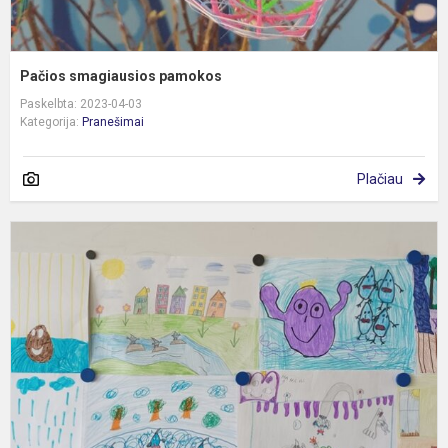
Pačios smagiausios pamokos
Paskelbta: 2023-04-03
Kategorija:
Pranešimai
Plačiau
N
i
p
p