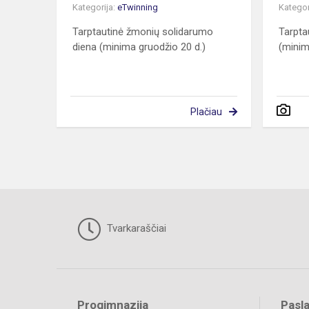
Kategorija:
eTwinning
Kategor
Tarptautinė žmonių solidarumo
Tarpta
diena (minima gruodžio 20 d.)
(minim
Plačiau
Tvarkaraščiai
Progimnazija
Pasl