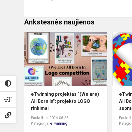
Ankstesnės naujienos
eTwinning
projektas
"
(We
are)
All
Born
In":
projekto
eTwinning projektas "(We are)
eTwin
LOGO
All Born In": projekto LOGO
All B
r...
rinkimai
suprat
Paskelbta: 2024-06-25
Paskelb
Kategorija:
eTwinning
Kategor