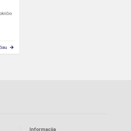
pkričio
čiau
Informacija