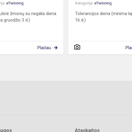
ija:
eTwinning
Kategorija:
eTwinning
utinė žmonių su negalia diena
Tolerancijos diena (minima la
a gruodžio 3 d.)
16 d.)
Plačiau
Pla
augos
Ataskaitos