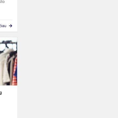
što
čiau
2023-
2024
m.m.
eTwinning
projektas
"All
Born
In"
g