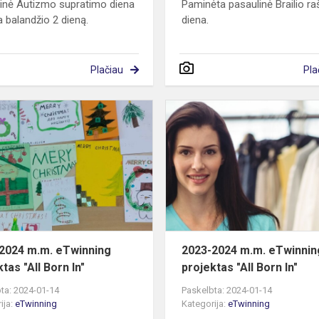
inė Autizmo supratimo diena
Paminėta pasaulinė Brailio ra
 balandžio 2 dieną.
diena.
Plačiau
Pla
2023-
2024
m.m.
eTwinning
projektas
"All
Born
In"
2024 m.m. eTwinning
2023-2024 m.m. eTwinnin
tas "All Born In"
projektas "All Born In"
ta: 2024-01-14
Paskelbta: 2024-01-14
ija:
eTwinning
Kategorija:
eTwinning