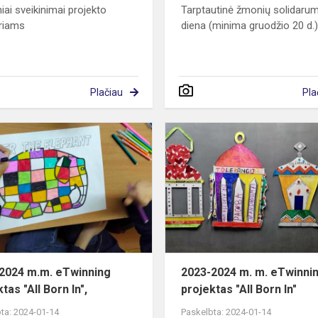
iai sveikinimai projekto
Tarptautinė žmonių solidaru
riams
diena (minima gruodžio 20 d.
Plačiau
Pla
2023-
2024
m.m.
eTwinning
projektas
"All
Born
In",
2024 m.m. eTwinning
2023-2024 m. m. eTwinni
tas "All Born In",
projektas "All Born In"
ta: 2024-01-14
Paskelbta: 2024-01-14