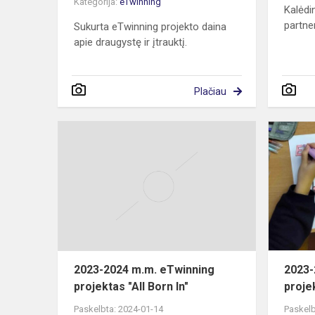
Kategorija:
eTwinning
Kalėdin
partne
Sukurta eTwinning projekto daina
apie draugystę ir įtrauktį.
Plačiau
2023-
2024
m.m.
eTwinning
projektas
"All
Born
In"
2023-2024 m.m. eTwinning
2023-
projektas "All Born In"
projek
Paskelbta: 2024-01-14
Paskelb