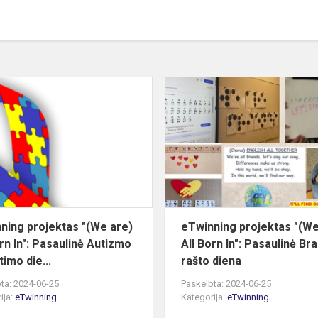
eTwinning
projektas
"
(We
are)
All
Born
In":
Pasaulinė
ning projektas "(We are)
eTwinning projektas "(We
Autiz...
orn In": Pasaulinė Autizmo
All Born In": Pasaulinė Bra
imo die...
rašto diena
ta: 2024-06-25
Paskelbta: 2024-06-25
ija:
eTwinning
Kategorija:
eTwinning