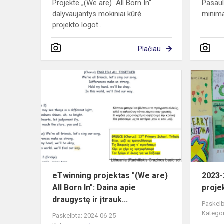
Projekte „(We are) All Born In“
Pasaul
dalyvaujantys mokiniai kūrė
minima
projekto logot...
Plačiau
eTwinning
projektas
"
(We
are)
All
Born
In":
Daina
eTwinning projektas "(We are)
2023-
apie
All Born In": Daina apie
projek
dra...
draugystę ir įtrauk...
Paskelb
Kategor
Paskelbta: 2024-06-25