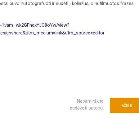
stai buvo nufotografuoti ir sudėti į koliažus, o nufilmuotos frazės
/l-1vam_wk2GFnqxYJO8oYw/view?
signshare&utm_medium=link&utm_source=editor
Nepamirškite
0
AČIŪ
padėkoti autoriui