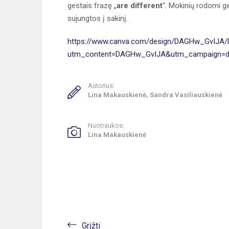
gestais frazę „
are different
“. Mokinių rodomi ge
sujungtos į sakinį.
https://www.canva.com/design/DAGHw_GvIJA
utm_content=DAGHw_GvIJA&utm_campaign=de
Autorius:
Lina Makauskienė, Sandra Vasiliauskienė
Nuotraukos:
Lina Makauskienė
Grįžti