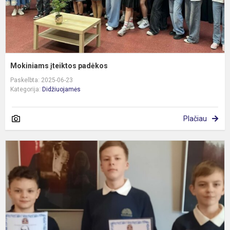
Mokiniams įteiktos padėkos
Paskelbta: 2025-06-23
Kategorija:
Didžiuojamės
Plačiau
D
ir
s
n