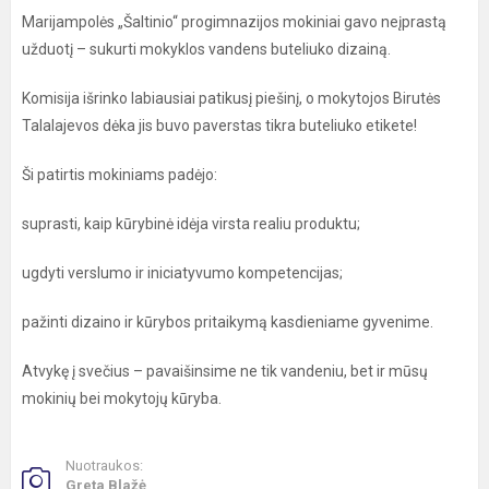
Marijampolės „Šaltinio“ progimnazijos mokiniai gavo neįprastą
užduotį – sukurti mokyklos vandens buteliuko dizainą.
Komisija išrinko labiausiai patikusį piešinį, o mokytojos Birutės
Talalajevos dėka jis buvo paverstas tikra buteliuko etikete!
Ši patirtis mokiniams padėjo:
suprasti, kaip kūrybinė idėja virsta realiu produktu;
ugdyti verslumo ir iniciatyvumo kompetencijas;
pažinti dizaino ir kūrybos pritaikymą kasdieniame gyvenime.
Atvykę į svečius – pavaišinsime ne tik vandeniu, bet ir mūsų
mokinių bei mokytojų kūryba.
Nuotraukos:
Greta Blažė