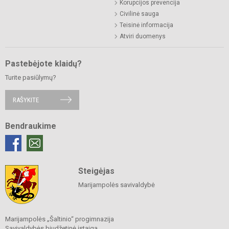
Korupcijos prevencija
Civilinė sauga
Teisinė informacija
Atviri duomenys
Pastebėjote klaidų?
Turite pasiūlymų?
RAŠYKITE
Bendraukime
Steigėjas
Marijampolės savivaldybė
Marijampolės „Šaltinio“ progimnazija
Savivaldybės biudžetinė įstaiga