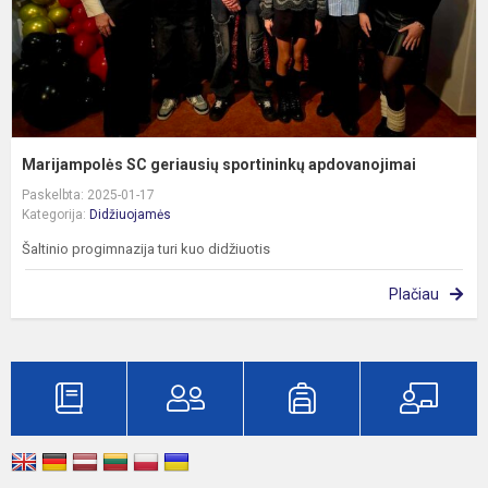
Marijampolės SC geriausių sportininkų apdovanojimai
Paskelbta: 2025-01-17
Kategorija:
Didžiuojamės
Šaltinio progimnazija turi kuo didžiuotis
Plačiau