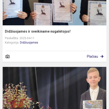
Didžiuojamės ir sveikiname nugalėtojus!
Paskelbta: 2025-04-11
Kategorija:
Didžiuojamės
Plačiau
L
m
m
s
k
r
e