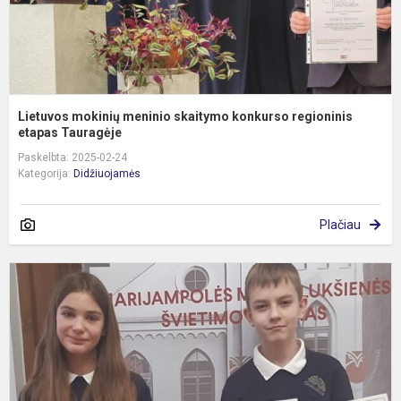
Lietuvos mokinių meninio skaitymo konkurso regioninis
etapas Tauragėje
Paskelbta: 2025-02-24
Kategorija:
Didžiuojamės
Plačiau
„
s
M
s
k