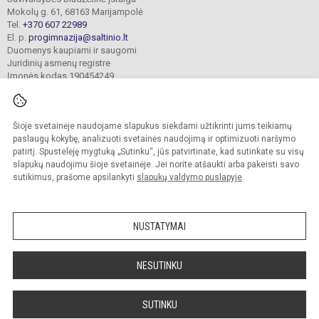
Mokolų g. 61, 68163 Marijampolė
Tel.
+370 607 22989
El. p.
progimnazija@saltinio.lt
Duomenys kaupiami ir saugomi
Juridinių asmenų registre
Įmonės kodas 190454249
Šioje svetainėje naudojame slapukus siekdami užtikrinti jums teikiamų
© 2024. Marijampolės „Šaltinio“ progimnazija. Visos teisės saugomos.
Kopijuoti turinį be raštiško gimnazijos sutikimo griežtai draudžiama.
paslaugų kokybę, analizuoti svetainės naudojimą ir optimizuoti naršymo
patirtį. Spustelėję mygtuką „Sutinku“, jūs patvirtinate, kad sutinkate su visų
Prieinamumo paraiška
Slapukų valdymas
slapukų naudojimu šioje svetainėje. Jei norite atšaukti arba pakeisti savo
sutikimus, prašome apsilankyti
slapukų valdymo puslapyje
.
Sumanus būdas atnaujinti
mokyklos interneto
svetainę
NUSTATYMAI
NESUTINKU
SUTINKU