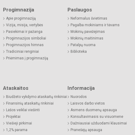
Progimnazija
Paslaugos
Apie progimnaziją
Neformalus švietimas
Vizija, misija, vertybės
Pagalba mokiniams ir tėvams
Pasiekimai ir pažanga
Mokinių pavėžėjimas
Progimnazijos simboliai
Mokinių maitinimas
Progimnazijos himnas
Patalpų nuoma
Tradiciniai renginiai
Biblioteka
Priėmimas į progimnaziją
Ataskaitos
Informacija
Biudžeto vykdymo ataskaitų rinkiniai
Nuorodos
Finansinių ataskaitų rinkiniai
Laisvos darbo vietos
Lėšos veiklai viešinti
Asmens duomenų apsauga
Projektai
Konsultavimasis su visuomene
Viešieji pirkimai
Dažniausiai užduodami klausimai
1,2% parama
Pranešėjų apsauga