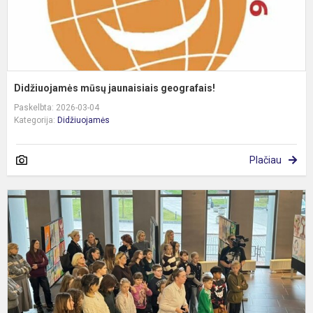
Didžiuojamės mūsų jaunaisiais geografais!
Paskelbta: 2026-03-04
Kategorija:
Didžiuojamės
Plačiau
T
„
I
k