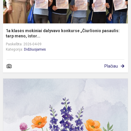
1a klasės mokiniai dalyvavo konkurse „Čiurlionio pasaulis:
tarp meno, istor...
Paskelbta: 2026-04-09
Kategorija:
Didžiuojamės
Plačiau
P
-
k
,
ž
-
Ž
š