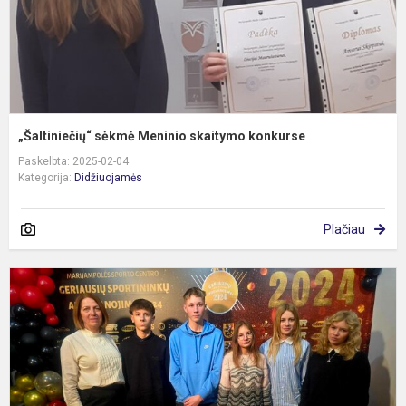
„Šaltiniečių“ sėkmė Meninio skaitymo konkurse
Paskelbta: 2025-02-04
Kategorija:
Didžiuojamės
Plačiau
M
S
g
s
a