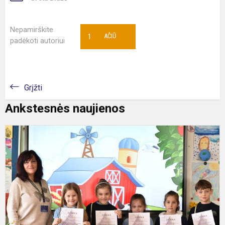
Nepamirškite
1
AČIŪ
padėkoti autoriui
Grįžti
Ankstesnės naujienos
1
k
m
d
k
„
p