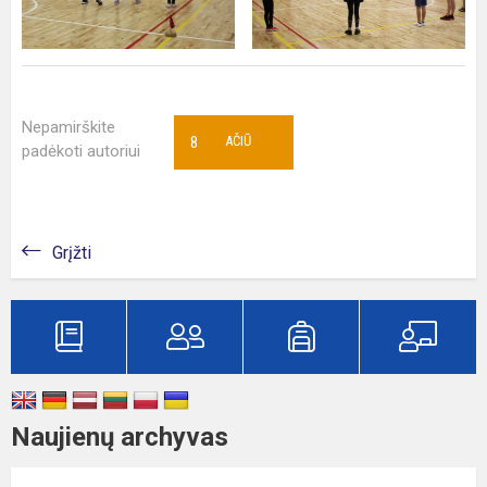
Nepamirškite
8
AČIŪ
padėkoti autoriui
Grįžti
Naujienų archyvas