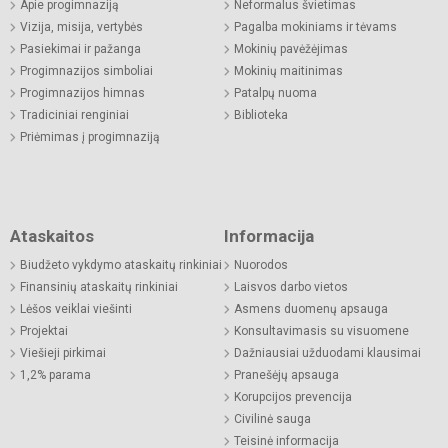
Apie progimnaziją
Neformalus švietimas
Vizija, misija, vertybės
Pagalba mokiniams ir tėvams
Pasiekimai ir pažanga
Mokinių pavėžėjimas
Progimnazijos simboliai
Mokinių maitinimas
Progimnazijos himnas
Patalpų nuoma
Tradiciniai renginiai
Biblioteka
Priėmimas į progimnaziją
Ataskaitos
Informacija
Biudžeto vykdymo ataskaitų rinkiniai
Nuorodos
Finansinių ataskaitų rinkiniai
Laisvos darbo vietos
Lėšos veiklai viešinti
Asmens duomenų apsauga
Projektai
Konsultavimasis su visuomene
Viešieji pirkimai
Dažniausiai užduodami klausimai
1,2% parama
Pranešėjų apsauga
Korupcijos prevencija
Civilinė sauga
Teisinė informacija