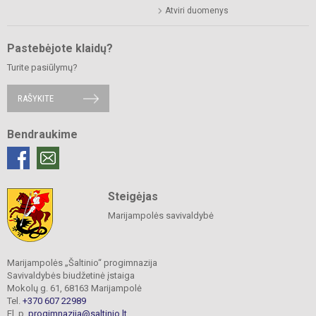
Atviri duomenys
Pastebėjote klaidų?
Turite pasiūlymų?
RAŠYKITE
Bendraukime
Steigėjas
Marijampolės savivaldybė
Marijampolės „Šaltinio“ progimnazija
Savivaldybės biudžetinė įstaiga
Mokolų g. 61, 68163 Marijampolė
Tel.
+370 607 22989
El. p.
progimnazija@saltinio.lt