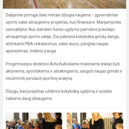
Dalijamės pirmąja šiais metais džiugia naujiena – įgyvendintas
sporto salės atnaujinimo projektas, kurį finansavo Marijampolės
savivaldybė. Nuo šiandien fizinio ugdymo pamokos prasidėjo
atnaujintoje sporto salėje. Čia pakeista kokybiška grindų danga,
atitinkanti FIBA reikalavimus, salės durys, įrengtas naujas
apšvietimas, tinklinio įranga.
Progimnazijos direktorė Asta Kulbokienė mokiniams linkėjo būti
aktyviems, sportiškiems ir atsakingiems, saugoti naujas grindis ir
neužmiršti persiauti sportinę avalynę.
Džiugu, kad projektas užtikrins kokybišką ugdymą ir suteiks
vaikams daug džiaugsmo.