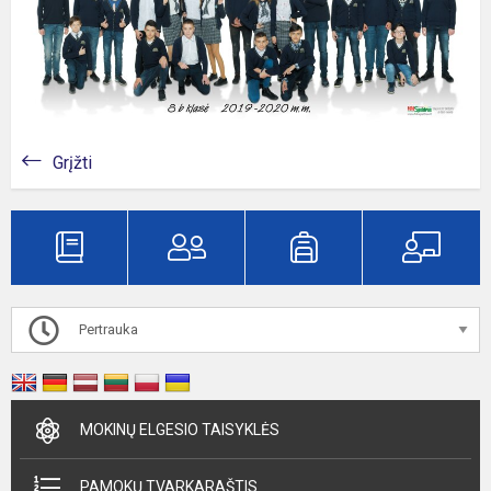
Grįžti
Pertrauka
MOKINŲ ELGESIO TAISYKLĖS
PAMOKŲ TVARKARAŠTIS