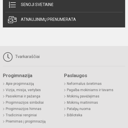
SENOJI SVETAINĖ
ATNAUJINIMŲ PRENUMERATA
Tvarkaraščiai
Progimnazija
Paslaugos
Apie progimnaziją
Neformalus švietimas
Vizija, misija, vertybės
Pagalba mokiniams ir tėvams
Pasiekimai ir pažanga
Mokinių pavėžėjimas
Progimnazijos simboliai
Mokinių maitinimas
Progimnazijos himnas
Patalpų nuoma
Tradiciniai renginiai
Biblioteka
Priėmimas į progimnaziją