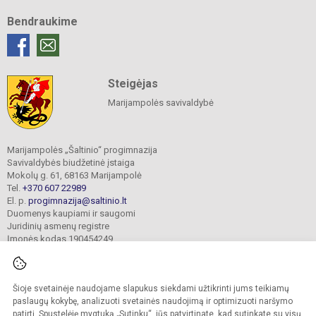
Bendraukime
Steigėjas
Marijampolės savivaldybė
Marijampolės „Šaltinio“ progimnazija
Savivaldybės biudžetinė įstaiga
Mokolų g. 61, 68163 Marijampolė
Tel.
+370 607 22989
El. p.
progimnazija@saltinio.lt
Duomenys kaupiami ir saugomi
Juridinių asmenų registre
Įmonės kodas 190454249
Šioje svetainėje naudojame slapukus siekdami užtikrinti jums teikiamų
© 2024. Marijampolės „Šaltinio“ progimnazija. Visos teisės saugomos.
Kopijuoti turinį be raštiško gimnazijos sutikimo griežtai draudžiama.
paslaugų kokybę, analizuoti svetainės naudojimą ir optimizuoti naršymo
patirtį. Spustelėję mygtuką „Sutinku“, jūs patvirtinate, kad sutinkate su visų